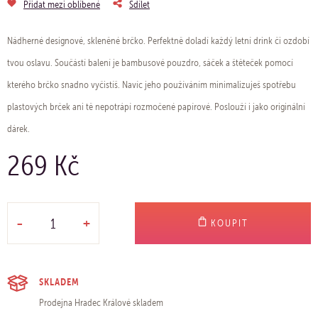
Přidat mezi oblíbené
Sdílet
Nádherné designové, skleněné brčko. Perfektně doladí každý letní drink či ozdobí
tvou oslavu. Součástí balení je bambusové pouzdro, sáček a štěteček pomocí
kterého brčko snadno vyčistíš. Navíc jeho používáním minimalizuješ spotřebu
plastových brček ani tě nepotrápí rozmočené papírové. Poslouží i jako originální
dárek.
269 Kč
-
+
KOUPIT
SKLADEM
Prodejna Hradec Králové
skladem