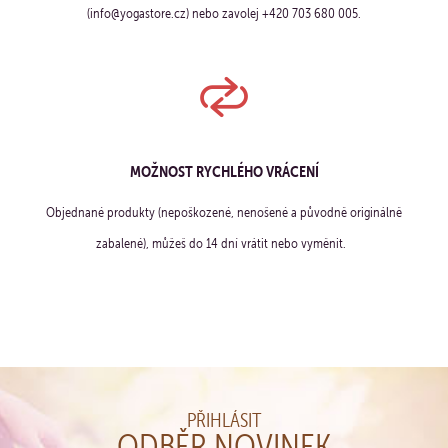
(info@yogastore.cz) nebo zavolej +420 703 680 005.
MOŽNOST RYCHLÉHO VRÁCENÍ
Objednané produkty (nepoškozené, nenošené a původně originálně
zabalené), můžeš do 14 dní vrátit nebo vyměnit.
PŘIHLÁSIT
ODBĚR NOVINEK