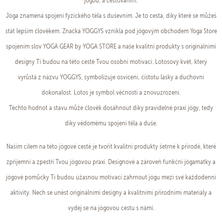
jógou, a cestováním.
Jóga znamená spojení fyzického těla s duševním. Je to cesta, díky které se můžeš
stát lepším člověkem. Značka YOGGYS vznikla pod jógovým obchodem Yoga Store
spojením slov YOGA GEAR by YOGA STORE a naše kvalitní produkty s originálními
designy Ti budou na této cestě Tvou osobní motivací. Lotosový květ, který
vyrůstá z názvu YOGGYS, symbolizuje osvícení, čistotu lásky a duchovní
dokonalost. Lotos je symbol věčnosti a znovuzrození.
Těchto hodnot a stavu může člověk dosáhnout díky pravidelné praxi jógy, tedy
díky vědomému spojení těla a duše.
Naším cílem na této jógové cestě je tvořit kvalitní produkty šetrné k přírodě, které
zpříjemní a zpestří Tvou jógovou praxi. Designové a zároveň funkční jógamatky a
jógové pomůcky Ti budou úžasnou motivací zahrnout jógu mezi své každodenní
aktivity. Nech se unést originálními designy a kvalitními přírodními materiály a
vydej se na jógovou cestu s námi.