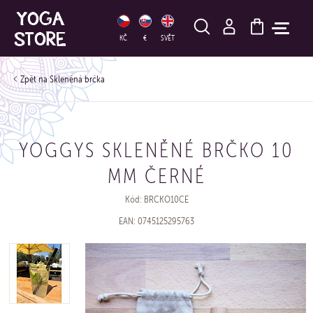
HLEDAT
KČ
€
SVĚT
Skleněná brčka
YOGGYS SKLENĚNÉ BRČKO 10
MM ČERNÉ
Kód: BRCKO10CE
EAN: 0745125295763