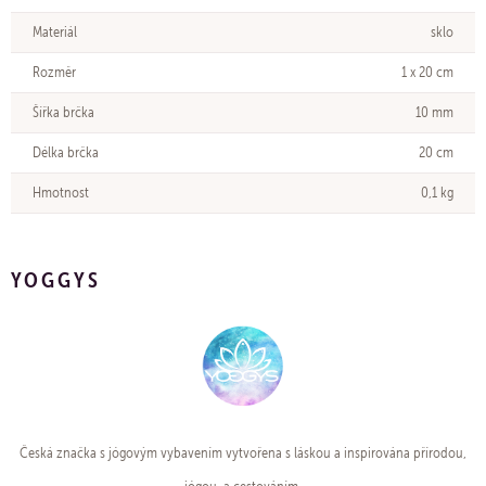
Materiál
sklo
Rozměr
1 x 20 cm
Šířka brčka
10 mm
Délka brčka
20 cm
Hmotnost
0,1 kg
YOGGYS
Česká značka s jógovým vybavením vytvořena s láskou a inspirována přírodou,