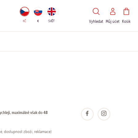
HLEDAT
KČ
€
SVĚT
Vyhledat
Můj účet
Košík
ychleji, maximálně však do 48
vé, dostupnost zboží, reklamace)