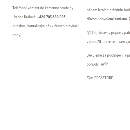
Telefonní kontakt do kamenné prodejny
během letních prázdnin bu
+420 703 680 005
Hradec Králové:
důvodu dovolené zavřená
. 
(prosíme, kontaktujte nás v časech otevírací
📦 Objednávky přijaté v pá
doby)
pondělí
v
, takže se k vám vyd
Děkujeme za pochopení a př
pohody! ☀️💛
Tým YOGASTORE