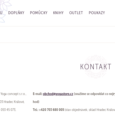
GU
DOPLŇKY
POMŮCKY
KNIHY
OUTLET
POUKAZY
KONTAKT
E-mail:
obchod
@yogastore.cz
(snažíme se odpovídat co nejr
Yoga concept s.r.o.,
hod)
03 Hradec Králové,
Tel.: +420 703 680 005
 053 45 073,
(stav objednávek, sklad Hradec Králo