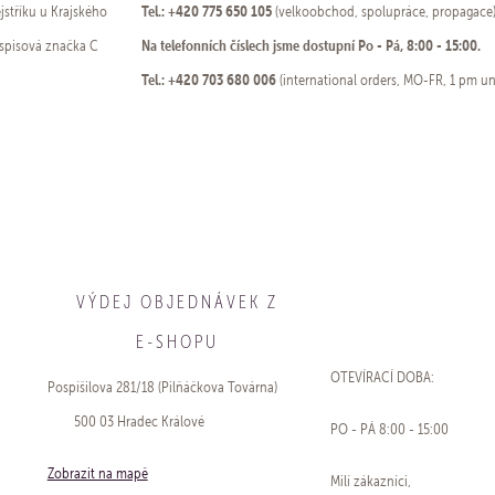
Tel.: +420 775 650 105
stříku u Krajského
(velkoobchod, spolupráce, propagace
Na telefonních číslech jsme dostupní Po - Pá, 8:00 - 15:00.
 spisová značka C
Tel.: +420 703 680 006
(international orders, MO-FR, 1 pm un
VÝDEJ OBJEDNÁVEK Z
E-SHOPU
OTEVÍRACÍ DOBA:
Pospíšilova 281/18 (Pilňáčkova Továrna)
500 03 Hradec Králové
PO - PÁ 8:00 - 15:00
Zobrazit na mapě
Milí zákazníci,