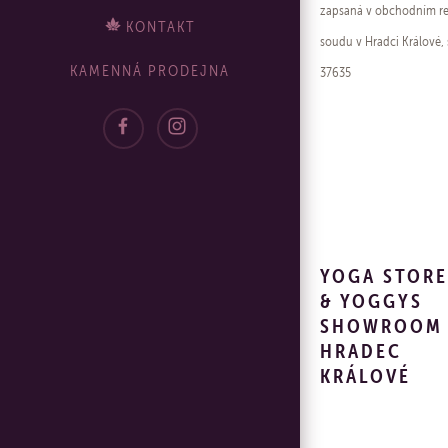
zapsaná v obchodním rej
KONTAKT
soudu v Hradci Králové,
KAMENNÁ PRODEJNA
37635 ​
YOGA STORE
& YOGGYS
SHOWROOM
HRADEC
KRÁLOVÉ