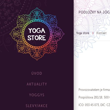
PODLOŽKY NA JÓ
Yoga store
Kontakt
ÚVOD
AKTUALITY
Provozovatelem je firma 
YOGGYS
Pospíšilova 281/18, 500 
IČO: 053 45 073, DIČ: CZ
SLEVY/AKCE