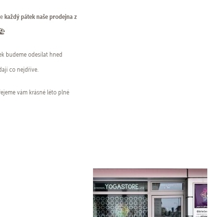
každý pátek naše prodejna z
de
🏖️
tek budeme odesílat hned
ají co nejdříve.
ejeme vám krásné léto plné