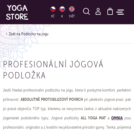
HLEDAT
KČ
€
SVĚT
Podložky na jógu
PROFESIONÁLNÍ JÓGOVÁ
PODLOŽKA
Jestli hledáš profesionální podložku na jógu, která ti poskytne komfort, perfektní
ABSOLUTNĚ PROTISKLUZOVÝ POVRCH
přilnavost,
při jakékoliv jógové praxi, pak
jsi právě objevil/a TOP typ, kterému se nevyrovná žádná z aktuálně nabízených
ALL YOGA MAT
OMNIA
jógamatek podobného typu. Jógové podložky
a
jsou
profesionální, originální a z kvalitní recyklovatelné přírodní gumy. Tenká, příjemná