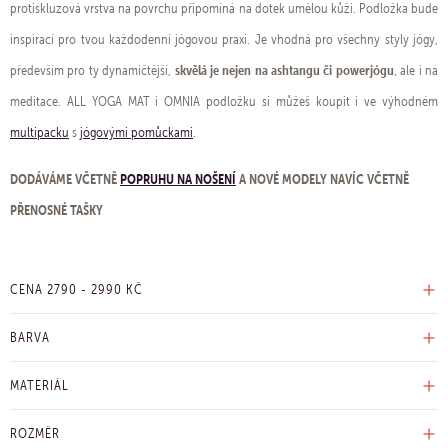
protiskluzová vrstva na povrchu připomíná na dotek umělou kůži. Podložka bude
inspirací pro tvou každodenní jógovou praxi. Je vhodná pro všechny styly jógy,
skvělá je nejen na ashtangu či powerjógu
především pro ty dynamičtější,
, ale i na
meditace. ALL YOGA MAT i OMNIA podložku si můžeš koupit i ve výhodném
multipacku
s
jógovými pomůckami
.
DODÁVÁME VČETNĚ
POPRUHU NA NOŠENÍ
A NOVÉ MODELY NAVÍC VČETNĚ
PŘENOSNÉ TAŠKY
CENA
2790
-
2990
KČ
BARVA
MATERIÁL
ROZMĚR