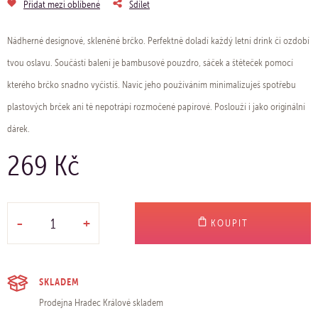
Přidat mezi oblíbené
Sdílet
Nádherné designové, skleněné brčko. Perfektně doladí každý letní drink či ozdobí
tvou oslavu. Součástí balení je bambusové pouzdro, sáček a štěteček pomocí
kterého brčko snadno vyčistíš. Navíc jeho používáním minimalizuješ spotřebu
plastových brček ani tě nepotrápí rozmočené papírové. Poslouží i jako originální
dárek.
269 Kč
-
+
KOUPIT
SKLADEM
Prodejna Hradec Králové
skladem