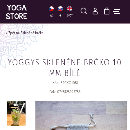
HLEDAT
KČ
€
SVĚT
Skleněná brčka
YOGGYS SKLENĚNÉ BRČKO 10
MM BÍLÉ
Kód: BRCKO10BI
EAN: 0745125295756