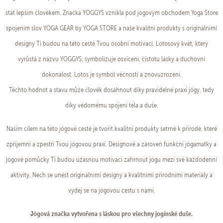
stát lepším člověkem. Značka YOGGYS vznikla pod jógovým obchodem Yoga Store
spojením slov YOGA GEAR by YOGA STORE a naše kvalitní produkty s originálními
designy Ti budou na této cestě Tvou osobní motivací. Lotosový květ, který
vyrůstá z názvu YOGGYS, symbolizuje osvícení, čistotu lásky a duchovní
dokonalost. Lotos je symbol věčnosti a znovuzrození.
Těchto hodnot a stavu může člověk dosáhnout díky pravidelné praxi jógy, tedy
díky vědomému spojení těla a duše.
Naším cílem na této jógové cestě je tvořit kvalitní produkty šetrné k přírodě, které
zpříjemní a zpestří Tvou jógovou praxi. Designové a zároveň funkční jógamatky a
jógové pomůcky Ti budou úžasnou motivací zahrnout jógu mezi své každodenní
aktivity. Nech se unést originálními designy a kvalitními přírodními materiály a
vydej se na jógovou cestu s námi.
Jógová značka vytvořena s láskou pro všechny jogínské duše.