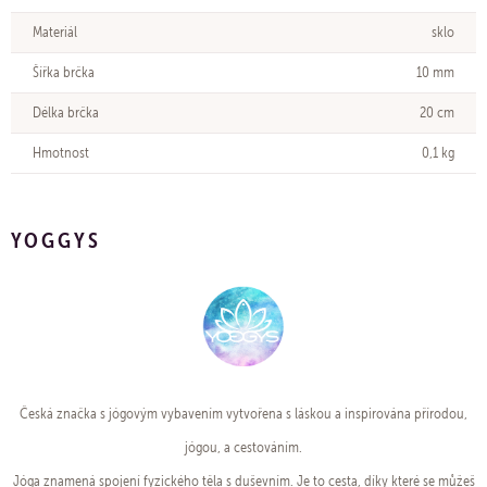
Materiál
sklo
Šířka brčka
10 mm
Délka brčka
20 cm
Hmotnost
0,1 kg
YOGGYS
Česká značka s jógovým vybavením vytvořena s láskou a inspirována přírodou,
jógou, a cestováním.
Jóga znamená spojení fyzického těla s duševním. Je to cesta, díky které se můžeš