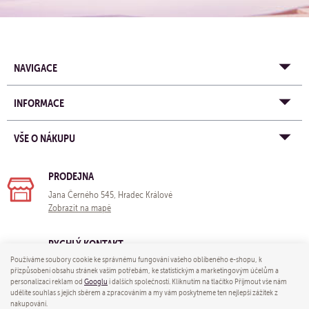
NAVIGACE
INFORMACE
VŠE O NÁKUPU
PRODEJNA
Jana Černého 545, Hradec Králové
Zobrazit na mapě
RYCHLÝ KONTAKT
Používáme soubory cookie ke správnému fungování vašeho oblíbeného e-shopu, k
e-mail:
obchod@yogastore.cz
přizpůsobení obsahu stránek vašim potřebám, ke statistickým a marketingovým účelům a
tel: +420 703 680 005
personalizaci reklam od
Googlu
i dalších společností. Kliknutím na tlačítko Přijmout vše nám
udělíte souhlas s jejich sběrem a zpracováním a my vám poskytneme ten nejlepší zážitek z
nakupování.