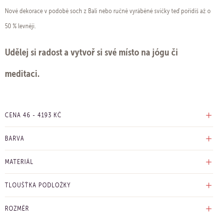
Nové dekorace v podobě soch z Bali nebo ručně vyráběné svíčky teď pořídíš až o
50 % levněji.
Udělej si radost a vytvoř si své místo na jógu či
meditaci.
CENA
46
-
4193
KČ
BARVA
MATERIÁL
TLOUŠŤKA PODLOŽKY
ROZMĚR