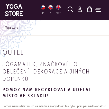
HLEDAT
KČ
€
SVĚT
Yoga store
OUTLET
JÓGAMATEK, ZNAČKOVÉHO
OBLEČENÍ, DEKORACE A JINÝCH
DOPLŇKŮ
POMOZ NÁM RECYKLOVAT A UDĚLAT
MÍSTO VE SKLADU!
Pomoz nám udělat místo ve skladu a zrecyklovat tak tyto i přes pár nedokonalostí