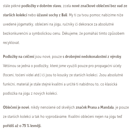
podložky v dobrém stavu
nové značkové oblečení bez vad ze
stále pěkné
, zcela
starších kolekcí
úžasné sochy z Bali
nebo
. My ti za tvou pomoc nabízíme níže
uvedené jógamatky, oblečení na jógu, ručníky či dekorace za absolutně
bezkonkurenční a symbolickou cenu. Děkujeme, že pomáháš tímto způsobem
recyklovat.
Podložky na cvičení
s drobnými nedokonalostmi z výroby
jsou nové, pouze
.
Většinou se jedná o podložky, které jsme využili pouze pro propagační účely
(focení, točení videí atd.) či jsou to kousky ze starších kolekcí. Jsou absolutně
funkční, materiál je stále stejně kvalitní a určitě ti nabídnou to, co klasická
podložka na jógu z nových kolekcí.
Oblečení je nové
značek Prana a Mandala
, nikdy nenošené od skvělých
, je pouze
ze starších kolekcí a tak ho vyprodáváme. Kvalitní oblečení nejen na jógu teď
pořídíš až o 75 % levněji.