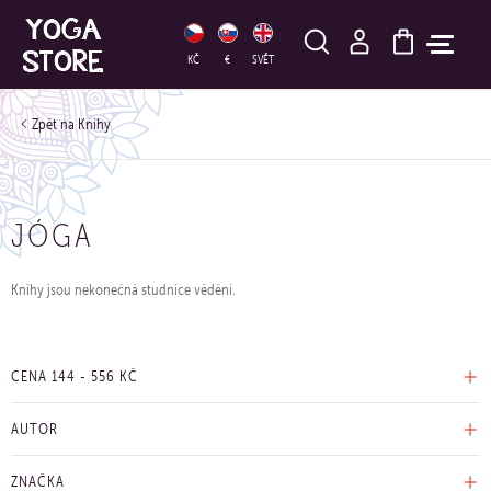
HLEDAT
KČ
€
SVĚT
Knihy
JÓGA
Knihy jsou nekonečná studnice vědění.
CENA
144
-
556
KČ
AUTOR
ZNAČKA