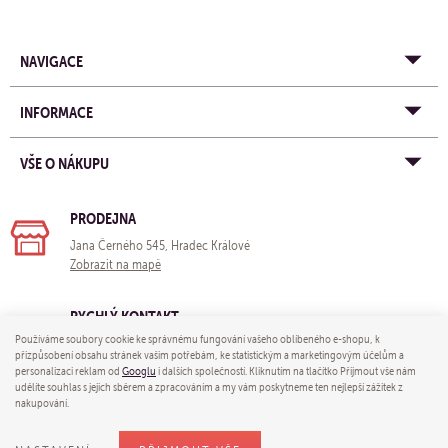
NAVIGACE
INFORMACE
VŠE O NÁKUPU
PRODEJNA
Jana Černého 545, Hradec Králové
Zobrazit na mapě
RYCHLÝ KONTAKT
Používáme soubory cookie ke správnému fungování vašeho oblíbeného e-shopu, k
e-mail:
obchod@yogastore.cz
přizpůsobení obsahu stránek vašim potřebám, ke statistickým a marketingovým účelům a
tel: +420 703 680 005
personalizaci reklam od
Googlu
i dalších společností. Kliknutím na tlačítko Přijmout vše nám
udělíte souhlas s jejich sběrem a zpracováním a my vám poskytneme ten nejlepší zážitek z
nakupování.
© 2026 Yoga store - e-mail:
obchod@yogastore.cz