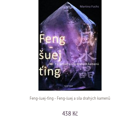
Feng-šuej-ťing - Feng-šuej a síla drahých kamenů
438 Kč
KOUPIT