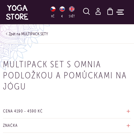
HLEDAT
KČ
€
SVĚT
MULTIPACK SETY
MULTIPACK SET S OMNIA
PODLOŽKOU A POMŮCKAMI NA
JÓGU
CENA
4190
-
4590
KČ
ZNAČKA