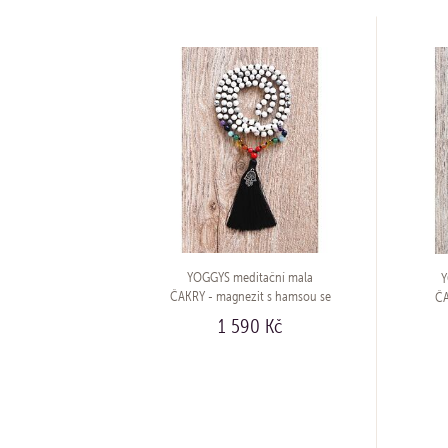
YOGGYS meditační mala
Y
ČAKRY - magnezit s hamsou se
ČA
stříbrným logem (Ag 925/1000)
1 590 Kč
KOUPIT