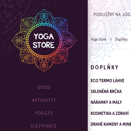
PODLOŽKY NA JÓ
Yoga store
Doplňky
DOPLŇKY
ECO TERMO LÁHVE
ÚVOD
SKLENĚNÁ BRČKA
AKTUALITY
NÁRAMKY A MALY
KOSMETIKA A ZDRAVÍ
YOGGYS
DRAHÉ KAMENY A MIN
SLEVY/AKCE