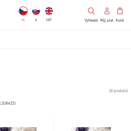
HLEDAT
KČ
€
SVĚT
Vyhledat
Můj účet
Košík
28 produktů
EJDRAŽŠÍ