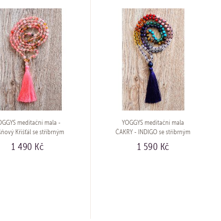
OGGYS meditační mala -
YOGGYS meditační mala
šňový Křišťál se stříbrným
ČAKRY - INDIGO se stříbrným
logem (Ag 925/1000)
logem (Ag 925/1000)
1 490 Kč
1 590 Kč
KOUPIT
KOUPIT