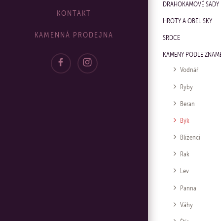
DRAHOKAMOVÉ SADY
KONTAKT
HROTY A OBELISKY
KAMENNÁ PRODEJNA
SRDCE
KAMENY PODLE ZNAM
Vodnář
Ryby
Beran
Býk
Blíženci
Rak
Lev
Panna
Váhy