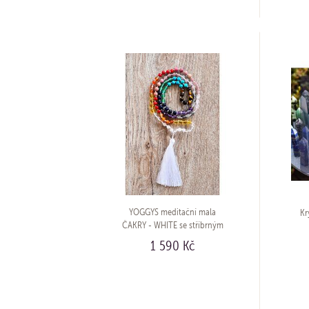
YOGGYS meditační mala
Kr
ČAKRY - WHITE se stříbrným
logem (Ag 925/1000)
1 590 Kč
KOUPIT