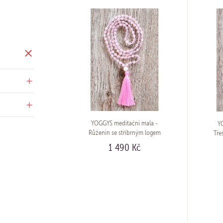
YOGGYS meditační mala -
Y
Růženín se stříbrným logem
Tře
(Ag 925/1000)
1 490 Kč
KOUPIT