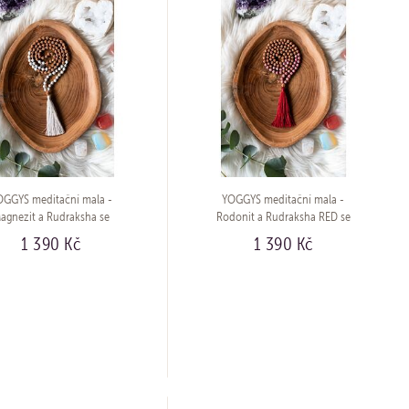
OGGYS meditační mala -
YOGGYS meditační mala -
agnezit a Rudraksha se
Rodonit a Rudraksha RED se
brným logem (Ag 925/1000)
stříbrným logem (Ag 925/1000)
1 390 Kč
1 390 Kč
KOUPIT
KOUPIT