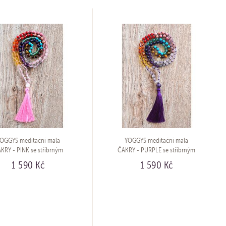
OGGYS meditační mala
YOGGYS meditační mala
KRY - PINK se stříbrným
ČAKRY - PURPLE se stříbrným
logem (Ag 925/1000)
logem (Ag 925/1000)
1 590 Kč
1 590 Kč
KOUPIT
KOUPIT