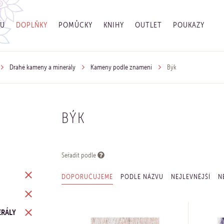
GU
DOPLŇKY
POMŮCKY
KNIHY
OUTLET
POUKAZY
Drahé kameny a minerály
Kameny podle znamení
Býk
BÝK
Seřadit podle
DOPORUČUJEME
PODLE NÁZVU
NEJLEVNĚJŠÍ
N
ERÁLY