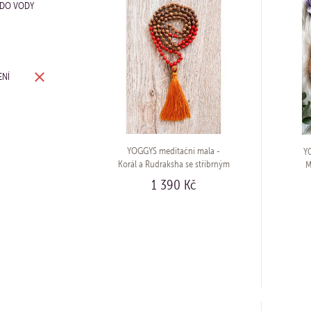
 DO VODY
ENÍ
YOGGYS meditační mala -
Y
Korál a Rudraksha se stříbrným
M
logem (Ag 925/1000)
stří
1 390 Kč
KOUPIT