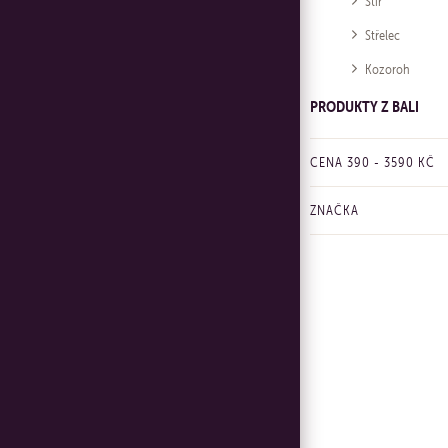
Štír
Střelec
Kozoroh
PRODUKTY Z BALI
CENA
390
-
3590
KČ
ZNAČKA