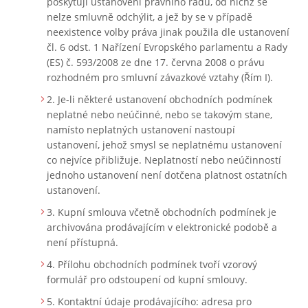
poskytují ustanovení právního řádu, od nichž se
nelze smluvně odchýlit, a jež by se v případě
neexistence volby práva jinak použila dle ustanovení
čl. 6 odst. 1 Nařízení Evropského parlamentu a Rady
(ES) č. 593/2008 ze dne 17. června 2008 o právu
rozhodném pro smluvní závazkové vztahy (Řím I).
Je-li některé ustanovení obchodních podmínek
neplatné nebo neúčinné, nebo se takovým stane,
namísto neplatných ustanovení nastoupí
ustanovení, jehož smysl se neplatnému ustanovení
co nejvíce přibližuje. Neplatností nebo neúčinností
jednoho ustanovení není dotčena platnost ostatních
ustanovení.
Kupní smlouva včetně obchodních podmínek je
archivována prodávajícím v elektronické podobě a
není přístupná.
Přílohu obchodních podmínek tvoří vzorový
formulář pro odstoupení od kupní smlouvy.
Kontaktní údaje prodávajícího: adresa pro