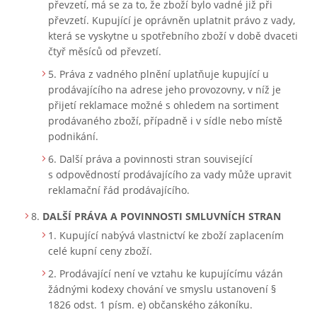
převzetí, má se za to, že zboží bylo vadné již při
převzetí. Kupující je oprávněn uplatnit právo z vady,
která se vyskytne u spotřebního zboží v době dvaceti
čtyř měsíců od převzetí.
Práva z vadného plnění uplatňuje kupující u
prodávajícího na adrese jeho provozovny, v níž je
přijetí reklamace možné s ohledem na sortiment
prodávaného zboží, případně i v sídle nebo místě
podnikání.
Další práva a povinnosti stran související
s odpovědností prodávajícího za vady může upravit
reklamační řád prodávajícího.
DALŠÍ PRÁVA A POVINNOSTI SMLUVNÍCH STRAN
Kupující nabývá vlastnictví ke zboží zaplacením
celé kupní ceny zboží.
Prodávající není ve vztahu ke kupujícímu vázán
žádnými kodexy chování ve smyslu ustanovení §
1826 odst. 1 písm. e) občanského zákoníku.