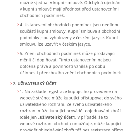
možné sjednat v kupní smlouvě. Odchylná ujednání
v kupní smlouvě mají přednost před ustanoveními
obchodních podmínek.
Ustanovení obchodních podmínek jsou nedílnou
součástí kupní smlouvy. Kupní smlouva a obchodní
podmínky jsou vyhotoveny v českém jazyce. Kupní
smlouvu lze uzavřít v českém jazyce.
Znění obchodních podmínek může prodávající
měnit či doplňovat. Tímto ustanovením nejsou
dotčena práva a povinnosti vzniklá po dobu
účinnosti předchozího znění obchodních podmínek.
UŽIVATELSKÝ ÚČET
Na základě registrace kupujícího provedené na
webové stránce může kupující přistupovat do svého
uživatelského rozhraní. Ze svého uživatelského
rozhraní může kupující provádět objednávání zboží
(dále jen „
uživatelský účet
“). V případě, že to
webové rozhraní obchodu umožňuje, může kupující
provádět objednávání zboží též bez registrace přímo