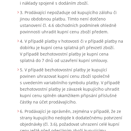
i náklady spojené s dodáním zboží.​
Prodávající nepožaduje od kupujícího zálohu či
jinou obdobnou platbu. Tímto není dotčeno
ustanovení čl. 4.6 obchodních podmínek ohledně
povinnosti uhradit kupní cenu zboží předem.
V případě platby v hotovosti či v případě platby na
dobírku je kupní cena splatná při převzetí zboží.
V případě bezhotovostní platby je kupní cena
splatná do 7 dnů od uzavření kupní smlouvy.
V případě bezhotovostní platby je kupující
povinen uhrazovat kupní cenu zboží společně
s uvedením variabilního symbolu platby. V případě
bezhotovostní platby je závazek kupujícího uhradit
kupní cenu splněn okamžikem připsání příslušné
částky na účet prodávajícího.
Prodávající je oprávněn, zejména v případě, že ze
strany kupujícího nedojde k dodatečnému potvrzení
objednávky (čl. 3.6), požadovat uhrazení celé kupní
ceny ještě před odesláním zboží kupujícímu.