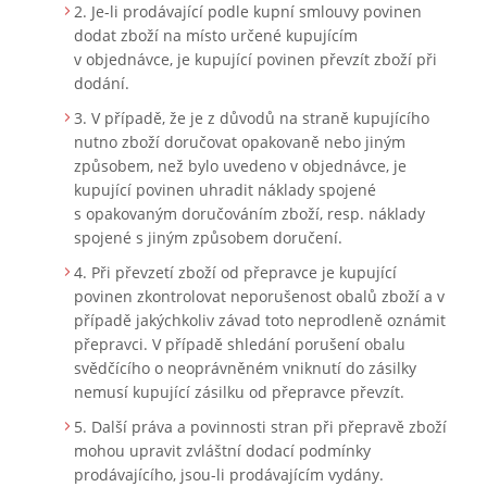
Je-li prodávající podle kupní smlouvy povinen
dodat zboží na místo určené kupujícím
v objednávce, je kupující povinen převzít zboží při
dodání.
V případě, že je z důvodů na straně kupujícího
nutno zboží doručovat opakovaně nebo jiným
způsobem, než bylo uvedeno v objednávce, je
kupující povinen uhradit náklady spojené
s opakovaným doručováním zboží, resp. náklady
spojené s jiným způsobem doručení.
Při převzetí zboží od přepravce je kupující
povinen zkontrolovat neporušenost obalů zboží a v
případě jakýchkoliv závad toto neprodleně oznámit
přepravci. V případě shledání porušení obalu
svědčícího o neoprávněném vniknutí do zásilky
nemusí kupující zásilku od přepravce převzít.
Další práva a povinnosti stran při přepravě zboží
mohou upravit zvláštní dodací podmínky
prodávajícího, jsou-li prodávajícím vydány.