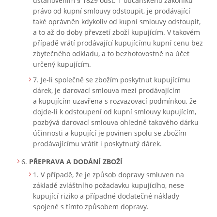
ustanovením § 1829 odst. 1 občanského zákoníku
právo od kupní smlouvy odstoupit, je prodávající
také oprávněn kdykoliv od kupní smlouvy odstoupit,
a to až do doby převzetí zboží kupujícím. V takovém
případě vrátí prodávající kupujícímu kupní cenu bez
zbytečného odkladu, a to bezhotovostně na účet
určený kupujícím.
Je-li společně se zbožím poskytnut kupujícímu
dárek, je darovací smlouva mezi prodávajícím
a kupujícím uzavřena s rozvazovací podmínkou, že
dojde-li k odstoupení od kupní smlouvy kupujícím,
pozbývá darovací smlouva ohledně takového dárku
účinnosti a kupující je povinen spolu se zbožím
prodávajícímu vrátit i poskytnutý dárek.
PŘEPRAVA A DODÁNÍ ZBOŽÍ
V případě, že je způsob dopravy smluven na
základě zvláštního požadavku kupujícího, nese
kupující riziko a případné dodatečné náklady
spojené s tímto způsobem dopravy.