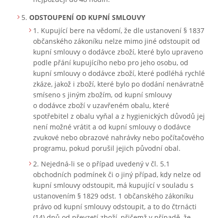
ODSTOUPENÍ OD KUPNÍ SMLOUVY
Kupující bere na vědomí, že dle ustanovení § 1837
občanského zákoníku nelze mimo jiné odstoupit od
kupní smlouvy o dodávce zboží, které bylo upraveno
podle přání kupujícího nebo pro jeho osobu, od
kupní smlouvy o dodávce zboží, které podléhá rychlé
zkáze, jakož i zboží, které bylo po dodání nenávratně
smíseno s jiným zbožím, od kupní smlouvy
o dodávce zboží v uzavřeném obalu, které
spotřebitel z obalu vyňal a z hygienických důvodů jej
není možné vrátit a od kupní smlouvy o dodávce
zvukové nebo obrazové nahrávky nebo počítačového
programu, pokud porušil jejich původní obal.
Nejedná-li se o případ uvedený v čl. 5.1
obchodních podmínek či o jiný případ, kdy nelze od
kupní smlouvy odstoupit, má kupující v souladu s
ustanovením § 1829 odst. 1 občanského zákoníku
právo od kupní smlouvy odstoupit, a to do čtrnácti
(14) dnů od převzetí zboží, přičemž v případě, že