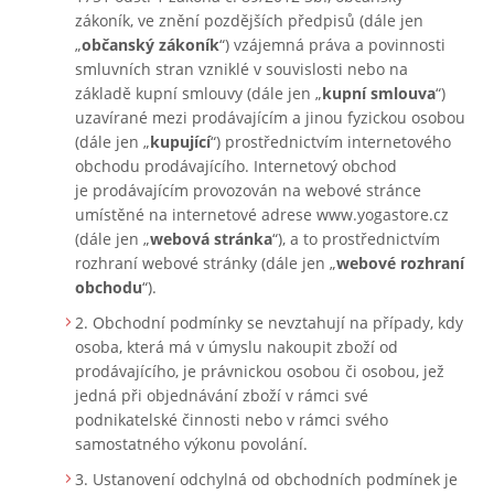
zákoník, ve znění pozdějších předpisů (dále jen
„
občanský zákoník
“) vzájemná práva a povinnosti
smluvních stran vzniklé v souvislosti nebo na
základě kupní smlouvy (dále jen „
kupní smlouva
“)
uzavírané mezi prodávajícím a jinou fyzickou osobou
(dále jen „
kupující
“) prostřednictvím internetového
obchodu prodávajícího. Internetový obchod
je prodávajícím provozován na webové stránce
umístěné na internetové adrese www.yogastore.cz
(dále jen „
webová stránka
“), a to prostřednictvím
rozhraní webové stránky (dále jen „
webové rozhraní
obchodu
“).
Obchodní podmínky se nevztahují na případy, kdy
osoba, která má v úmyslu nakoupit zboží od
prodávajícího, je právnickou osobou či osobou, jež
jedná při objednávání zboží v rámci své
podnikatelské činnosti nebo v rámci svého
samostatného výkonu povolání.
Ustanovení odchylná od obchodních podmínek je