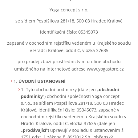
Yoga concept s.r.o.
se sídlem Pospíšilova 281/18, 500 03 Hradec Králové
identifikační číslo: 05345073
zapsané v obchodním rejstříku vedeném u Krajského soudu
v Hradci Králové, oddíl C, vložka 37635
pro prodej zboží prostřednictvím on-line obchodu
umístěného na internetové adrese www.yogastore.cz
ÚVODNÍ USTANOVENÍ
Tyto obchodní podmínky (dále jen „
obchodní
podmínky
“) obchodní společnosti Yoga concept
s.r.o., se sídlem Pospíšilova 281/18, 500 03 Hradec
Králové, identifikační číslo:
05345073
, zapsané v
obchodním rejstříku vedeném
u Krajského soudu v
Hradci Králové
, oddíl C, vložka 37635 (dále jen
„
prodávající
“) upravují v souladu s ustanovením §
1751 odst. 1 zákona č. 89/2012 Sb., občanský