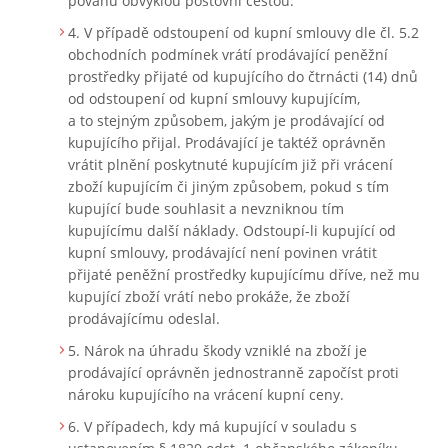
povahu obvyklou poštovní cestou.
V případě odstoupení od kupní smlouvy dle čl. 5.2
obchodních podmínek vrátí prodávající peněžní
prostředky přijaté od kupujícího do čtrnácti (14) dnů
od odstoupení od kupní smlouvy kupujícím,
a to stejným způsobem, jakým je prodávající od
kupujícího přijal. Prodávající je taktéž oprávněn
vrátit plnění poskytnuté kupujícím již při vrácení
zboží kupujícím či jiným způsobem, pokud s tím
kupující bude souhlasit a nevzniknou tím
kupujícímu další náklady. Odstoupí-li kupující od
kupní smlouvy, prodávající není povinen vrátit
přijaté peněžní prostředky kupujícímu dříve, než mu
kupující zboží vrátí nebo prokáže, že zboží
prodávajícímu odeslal.
Nárok na úhradu škody vzniklé na zboží je
prodávající oprávněn jednostranně započíst proti
nároku kupujícího na vrácení kupní ceny.
V případech, kdy má kupující v souladu s