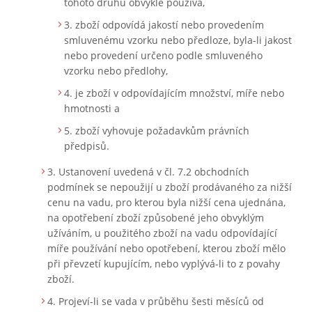
tohoto druhu obvykle používá,
zboží odpovídá jakostí nebo provedením
smluvenému vzorku nebo předloze, byla-li jakost
nebo provedení určeno podle smluveného
vzorku nebo předlohy,
je zboží v odpovídajícím množství, míře nebo
hmotnosti a
zboží vyhovuje požadavkům právních
předpisů.
Ustanovení uvedená v čl. 7.2 obchodních
podmínek se nepoužijí u zboží prodávaného za nižší
cenu na vadu, pro kterou byla nižší cena ujednána,
na opotřebení zboží způsobené jeho obvyklým
užíváním, u použitého zboží na vadu odpovídající
míře používání nebo opotřebení, kterou zboží mělo
při převzetí kupujícím, nebo vyplývá-li to z povahy
zboží.
Projeví-li se vada v průběhu šesti měsíců od