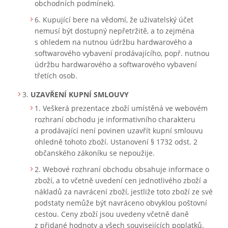
obchodních podmínek).
Kupující bere na vědomí, že uživatelský účet
nemusí být dostupný nepřetržitě, a to zejména
s ohledem na nutnou údržbu hardwarového a
softwarového vybavení prodávajícího, popř. nutnou
údržbu hardwarového a softwarového vybavení
třetích osob.
UZAVŘENÍ KUPNÍ SMLOUVY
Veškerá prezentace zboží umístěná ve webovém
rozhraní obchodu je informativního charakteru
a prodávající není povinen uzavřít kupní smlouvu
ohledně tohoto zboží. Ustanovení § 1732 odst. 2
občanského zákoníku se nepoužije.
Webové rozhraní obchodu obsahuje informace o
zboží, a to včetně uvedení cen jednotlivého zboží a
nákladů za navrácení zboží, jestliže toto zboží ze své
podstaty nemůže být navráceno obvyklou poštovní
cestou. Ceny zboží jsou uvedeny včetně daně
z přidané hodnoty a všech souvisejících poplatků.