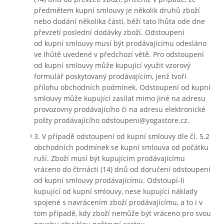
předmětem kupní smlouvy je několik druhů zboží
nebo dodání několika částí, běží tato lhůta ode dne
převzetí poslední dodávky zboží. Odstoupení
od kupní smlouvy musí být prodávajícímu odesláno
ve lhůtě uvedené v předchozí větě. Pro odstoupení
od kupní smlouvy může kupující využit vzorový
formulář poskytovaný prodávajícím, jenž tvoří
přílohu obchodních podmínek. Odstoupení od kupní
smlouvy může kupující zasílat mimo jiné na adresu
provozovny prodávajícího či na adresu elektronické
pošty prodávajícího odstoupeni@yogastore.cz.
V případě odstoupení od kupní smlouvy dle čl. 5.2
obchodních podmínek se kupní smlouva od počátku
ruší. Zboží musí být kupujícím prodávajícímu
vráceno do čtrnácti (14) dnů od doručení odstoupení
od kupní smlouvy prodávajícímu. Odstoupí-li
kupující od kupní smlouvy, nese kupující náklady
spojené s navrácením zboží prodávajícímu, a to i v
tom případě, kdy zboží nemůže být vráceno pro svou