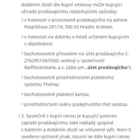
dodáním zboží dle kupní smlouvy může kupující
uhradit prodávajícímu následujícími způsoby:
v hotovosti v provozovně prodávajícího na adrese
Pospíšilova 281/18, 500 03 Hradec Králové;
v hotovosti na dobírku v místě určeném kupujícím
v objednávce;
bezhotovostně převodem na účet prodávajícího č.
276285158/5500, vedený u společnosti
Raiffeisenbank, a.s. (dále jen „
účet prodávajícího
“);
bezhotovostně prostřednictvím platebního
systému ThePay;
bezhotovostně platební kartou;
prostřednictvím úvěru poskytnutého třetí osobou.
Společně s kupní cenou je kupující povinen
zaplatit prodávajícímu také náklady spojené
s balením a dodáním zboží ve smluvené výši. Není-li
uvedeno výslovně jinak, rozumí se dále kupní cenou