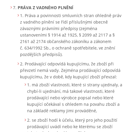
PRÁVA Z VADNÉHO PLNĚNÍ
Práva a povinnosti smluvních stran ohledně práv
z vadného plnění se řídí příslušnými obecně
závaznými právními předpisy (zejména
ustanoveními § 1914 až 1925, § 2099 až 2117 a §
2161 až 2174 občanského zákoníku a zákonem
č. 634/1992 Sb., o ochraně spotřebitele, ve znění
pozdějších předpisů).
Prodávající odpovídá kupujícímu, že zboží při
převzetí nemá vady. Zejména prodávající odpovídá
kupujícímu, že v době, kdy kupující zboží převzal:
má zboží vlastnosti, které si strany ujednaly, a
chybí-li ujednání, má takové vlastnosti, které
prodávající nebo výrobce popsal nebo které
kupující očekával s ohledem na povahu zboží a
na základě reklamy jimi prováděné,
se zboží hodí k účelu, který pro jeho použití
prodávající uvádí nebo ke kterému se zboží