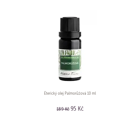
Éterický olej Palmorůžová 10 ml
95 Kč
189 Kč
KOUPIT