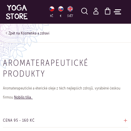
HLEDAT
KČ
€
SVĚT
Kosmetika a zdraví
AROMATERAPEUTICKÉ
PRODUKTY
Aromaterapeutické a éterické oleje z těch nejlepších zdrojů, vyráběné českou
firmou
Nobilis tilia.
CENA
95
-
160
KČ