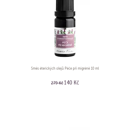
Směs éterických olejů Péče při migréně 10 ml
140 Kč
279 Kč
KOUPIT