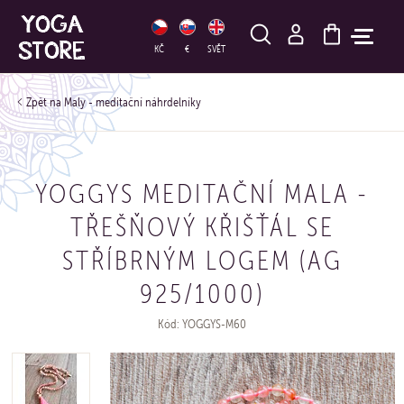
HLEDAT
KČ
€
SVĚT
Maly - meditační náhrdelníky
YOGGYS MEDITAČNÍ MALA -
TŘEŠŇOVÝ KŘIŠŤÁL SE
STŘÍBRNÝM LOGEM (AG
925/1000)
Kód: YOGGYS-M60