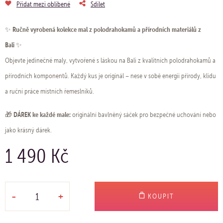
Přidat mezi oblíbené
Sdílet
Ručně vyrobená kolekce mal z polodrahokamů a přírodních materiálů z
✨
Bali
✨
Objevte jedinečné maly, vytvořené s láskou na Bali z kvalitních polodrahokamů a
přírodních komponentů. Každý kus je originál – nese v sobě energii přírody, klidu
a ruční práce místních řemeslníků.
DÁREK ke každé male:
🎁
originální bavlněný sáček pro bezpečné uchování nebo
jako krásný dárek.
1 490 Kč
-
+
KOUPIT