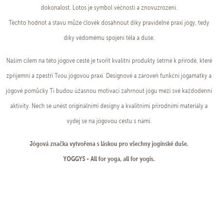
dokonalost. Lotos je symbol věčnosti a znovuzrození.
Těchto hodnot a stavu může člověk dosáhnout díky pravidelné praxi jógy, tedy
díky vědomému spojení těla a duše.
Naším cílem na této jógové cestě je tvořit kvalitní produkty šetrné k přírodě, které
zpříjemní a zpestří Tvou jógovou praxi. Designové a zároveň funkční jógamatky a
jógové pomůcky Ti budou úžasnou motivací zahrnout jógu mezi své každodenní
aktivity. Nech se unést originálními designy a kvalitními přírodními materiály a
vydej se na jógovou cestu s námi.
Jógová značka vytvořena s láskou pro všechny jogínské duše.
YOGGYS - All for yoga, all for yogis.