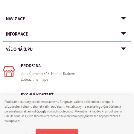
NAVIGACE
INFORMACE
VŠE O NÁKUPU
PRODEJNA
Jana Černého 545, Hradec Králové
Zobrazit na mapě
RYCHLÝ KONTAKT
Používáme soubory cookie ke správnému fungování vašeho oblíbeného e-shopu, k
e-mail:
obchod@yogastore.cz
přizpůsobení obsahu stránek vašim potřebám, ke statistickým a marketingovým účelům a
tel: +420 703 680 005
personalizaci reklam od
Googlu
i dalších společností. Kliknutím na tlačítko Přijmout vše nám
udělíte souhlas s jejich sběrem a zpracováním a my vám poskytneme ten nejlepší zážitek z
nakupování.
© 2026 Yoga store - e-mail:
obchod@yogastore.cz