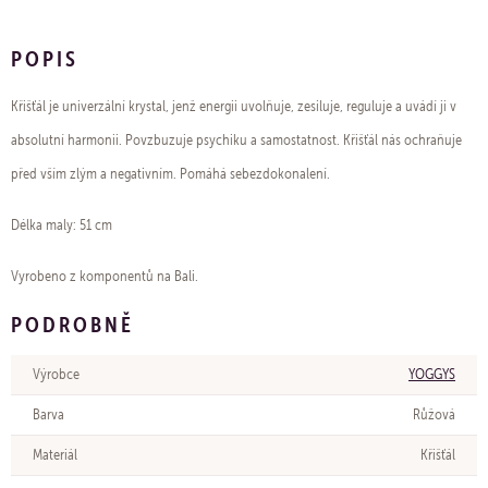
POPIS
Křišťál je univerzální krystal, jenž energii uvolňuje, zesiluje, reguluje a uvádí ji v
absolutní harmonii. Povzbuzuje psychiku a samostatnost. Křišťál nás ochraňuje
před vším zlým a negativním. Pomáhá sebezdokonalení.
Délka maly: 51 cm
Vyrobeno z komponentů na Bali.
PODROBNĚ
Výrobce
YOGGYS
Barva
Růžová
Materiál
Křišťál