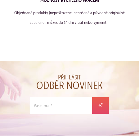
MOŽNOST RYCHLÉHO VRÁCENÍ
Objednané produkty (nepoškozené, nenošené a původně originálně
zabalené), můžeš do 14 dní vrátit nebo vyměnit.
PŘIHLÁSIT
ODBĚR NOVINEK