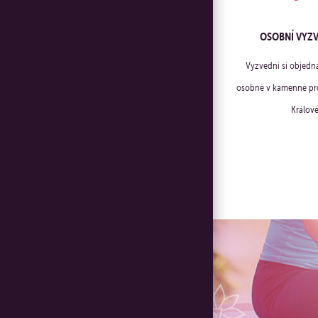
OSOBNÍ VYZ
Vyzvedni si objedn
osobně v kamenné pro
Králové