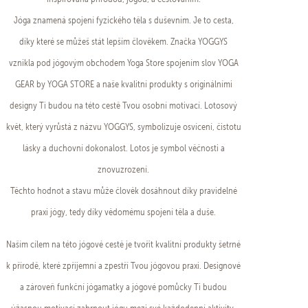
Jóga znamená spojení fyzického těla s duševním. Je to cesta,
díky které se můžeš stát lepším člověkem. Značka YOGGYS
vznikla pod jógovým obchodem Yoga Store spojením slov YOGA
GEAR by YOGA STORE a naše kvalitní produkty s originálními
designy Ti budou na této cestě Tvou osobní motivací. Lotosový
květ, který vyrůstá z názvu YOGGYS, symbolizuje osvícení, čistotu
lásky a duchovní dokonalost. Lotos je symbol věčnosti a
znovuzrození.
Těchto hodnot a stavu může člověk dosáhnout díky pravidelné
praxi jógy, tedy díky vědomému spojení těla a duše.
Naším cílem na této jógové cestě je tvořit kvalitní produkty šetrné
k přírodě, které zpříjemní a zpestří Tvou jógovou praxi. Designové
a zároveň funkční jógamatky a jógové pomůcky Ti budou