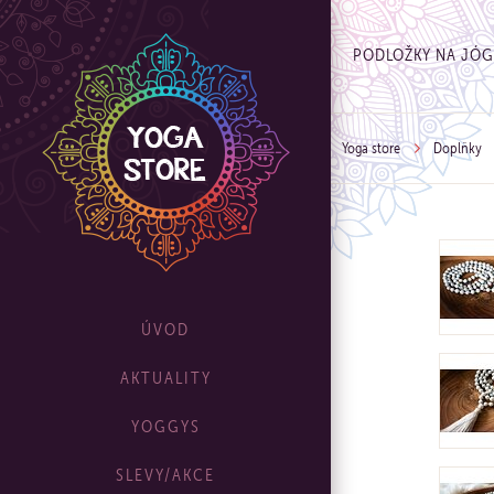
PODLOŽKY NA JÓ
Yoga store
Doplňky
ÚVOD
AKTUALITY
YOGGYS
SLEVY/AKCE