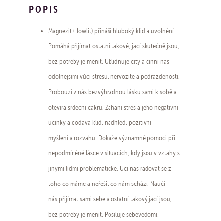
POPIS
Magnezit (Howlit) přináší hluboký klid a uvolnění.
Pomáhá přijímat ostatní takové, jací skutečně jsou,
bez potřeby je měnit. Uklidňuje city a činní nás
odolnějšími vůči stresu, nervozitě a podrážděnosti.
Probouzí v nás bezvýhradnou lásku sami k sobě a
otevírá srdeční čakru. Zahání stres a jeho negativní
účinky a dodává klid, nadhled, pozitivní
myšlení a rozvahu. Dokáže významně pomoci při
nepodmíněné lásce v situacích, kdy jsou v vztahy s
jinými lidmi problematické. Učí nás radovat se z
toho co máme a neřešit co nám schází. Naučí
nás přijímat sami sebe a ostatní takový jací jsou,
bez potřeby je měnit. Posiluje sebevědomí,