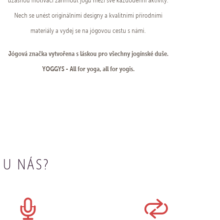
úžasnou motivací zahrnout jógu mezi své každodenní aktivity.
Nech se unést originálními designy a kvalitními přírodními
materiály a vydej se na jógovou cestu s námi.
Jógová značka vytvořena s láskou pro všechny jogínské duše.
YOGGYS - All for yoga, all for yogis.
 U NÁS?