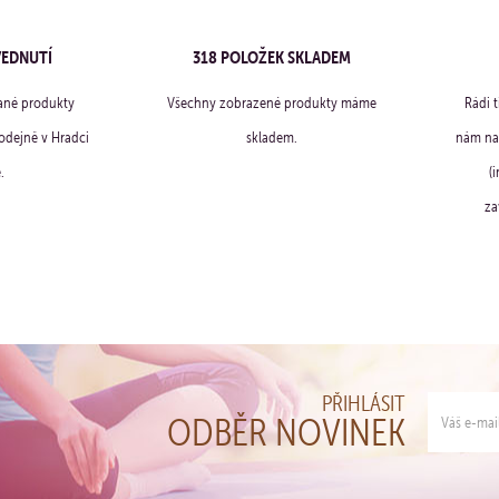
VEDNUTÍ
318 POLOŽEK SKLADEM
ané produkty
Všechny zobrazené produkty máme
Rádi 
dejně v Hradci
skladem.
nám na 
.
(
za
PŘIHLÁSIT
ODBĚR NOVINEK