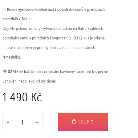
Ručně vyrobená kolekce mal z polodrahokamů a přírodních
✨
materiálů z Bali
✨
Objevte jedinečné maly, vytvořené s láskou na Bali z kvalitních
polodrahokamů a přírodních komponentů. Každý kus je originál
– nese v sobě energii přírody, klidu a ruční práce místních
řemeslníků.
DÁREK ke každé male:
🎁
originální bavlněný sáček pro bezpečné
uchování nebo jako krásný dárek.
1 490 Kč
-
+
KOUPIT