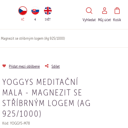
HLEDAT
KČ
€
SVĚT
Vyhledat
Můj účet
Košík
Magnezit se stříbrným logem (Ag 925/1000)
Přidat mezi oblíbené
Sdílet
YOGGYS MEDITAČNÍ
MALA - MAGNEZIT SE
STŘÍBRNÝM LOGEM (AG
925/1000)
Kód: YOGGYS-M78