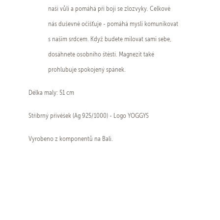
naši vůli a pomáhá při boji se zlozvyky. Celkově
nás duševně očišťuje - pomáhá mysli komunikovat
s našim srdcem. Když budete milovat sami sebe,
dosáhnete osobního štěstí. Magnezit také
prohlubuje spokojený spánek.
Délka maly: 51 cm
Stříbrný přívěšek (Ag 925/1000) - Logo YOGGYS
Vyrobeno z komponentů na Bali.