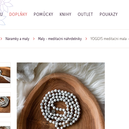
GU
DOPLŇKY
POMŮCKY
KNIHY
OUTLET
POUKAZY
Náramky a maly
Maly - meditační náhrdelníky
YOGGYS meditační mala - 