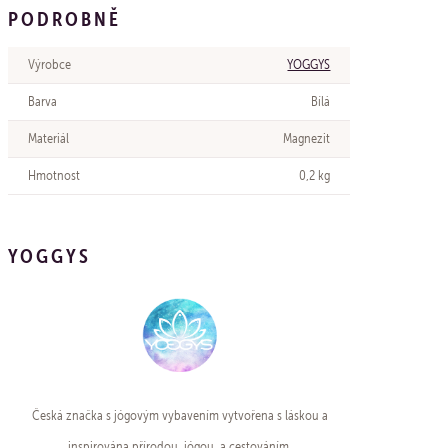
PODROBNĚ
Výrobce
YOGGYS
Barva
Bílá
Materiál
Magnezit
Hmotnost
0,2 kg
YOGGYS
Česká značka s jógovým vybavením vytvořena s láskou a
inspirována přírodou, jógou, a cestováním.