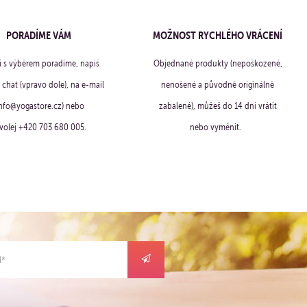
PORADÍME VÁM
MOŽNOST RYCHLÉHO VRÁCENÍ
ti s výběrem poradíme, napiš
Objednané produkty (nepoškozené,
chat (vpravo dole), na e-mail
nenošené a původně originálně
info@yogastore.cz) nebo
zabalené), můžeš do 14 dní vrátit
volej +420 703 680 005.
nebo vyměnit.