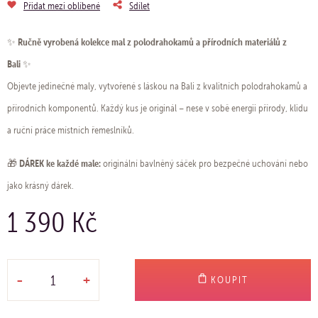
Přidat mezi oblíbené
Sdílet
Ručně vyrobená kolekce mal z polodrahokamů a přírodních materiálů z
✨
Bali
✨
Objevte jedinečné maly, vytvořené s láskou na Bali z kvalitních polodrahokamů a
přírodních komponentů. Každý kus je originál – nese v sobě energii přírody, klidu
a ruční práce místních řemeslníků.
DÁREK ke každé male:
🎁
originální bavlněný sáček pro bezpečné uchování nebo
jako krásný dárek.
1 390 Kč
-
+
KOUPIT