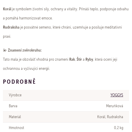
Korál
je symbolem životní síly, ochrany a vitality. Přináší teplo, podporuje odvahu
a pomáhá harmonizovat emoce.
Rudraksha
je posvátné semeno, které chrání, uzemňuje a posiluje meditativní
praxi.
Znamení zvěrokruhu:
💫
Rak
Štír
Ryby
Tato mala je obzvlášť vhodná pro znamení
,
a
, která ocení její
ochrannou a vyživující energii.
PODROBNĚ
Výrobce
YOGGYS
Barva
Meruňková
Materiál
Korál, Rudraksha
Hmotnost
0,2 kg