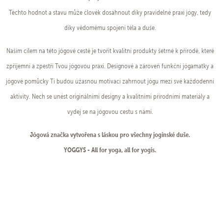
Těchto hodnot a stavu může člověk dosáhnout díky pravidelné praxi jógy, tedy
díky vědomému spojení těla a duše.
Naším cílem na této jógové cestě je tvořit kvalitní produkty šetrné k přírodě, které
zpříjemní a zpestří Tvou jógovou praxi. Designové a zároveň funkční jógamatky a
jógové pomůcky Ti budou úžasnou motivací zahrnout jógu mezi své každodenní
aktivity. Nech se unést originálními designy a kvalitními přírodními materiály a
vydej se na jógovou cestu s námi.
Jógová značka vytvořena s láskou pro všechny jogínské duše.
YOGGYS - All for yoga, all for yogis.