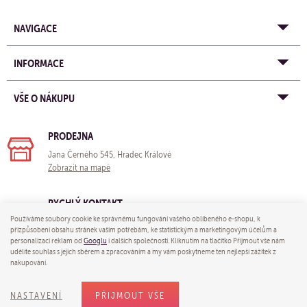
NAVIGACE
INFORMACE
VŠE O NÁKUPU
PRODEJNA
Jana Černého 545, Hradec Králové
Zobrazit na mapě
RYCHLÝ KONTAKT
Používáme soubory cookie ke správnému fungování vašeho oblíbeného e-shopu, k
e-mail:
obchod@yogastore.cz
přizpůsobení obsahu stránek vašim potřebám, ke statistickým a marketingovým účelům a
tel: +420 703 680 005
personalizaci reklam od
Googlu
i dalších společností. Kliknutím na tlačítko Přijmout vše nám
udělíte souhlas s jejich sběrem a zpracováním a my vám poskytneme ten nejlepší zážitek z
nakupování.
© 2026 Yoga store - e-mail:
obchod@yogastore.cz
NASTAVENÍ
PŘIJMOUT VŠE
Shop máme od
wpj.cz
|
Nastavení cookies