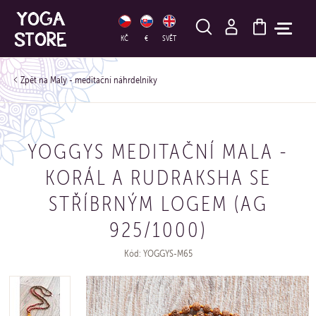
HLEDAT
KČ
€
SVĚT
Maly - meditační náhrdelníky
YOGGYS MEDITAČNÍ MALA -
KORÁL A RUDRAKSHA SE
STŘÍBRNÝM LOGEM (AG
925/1000)
Kód: YOGGYS-M65