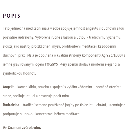
POPIS
angelitu
Tato jedinečná meditační mala v sobě spojuje jemnost
s duchovní silou
rudrakshy
posvátné
. Vytvořená ručně s láskou a úctou k tradičnímu významu,
slouží jako nástroj pro zklidnění mysli, prohloubení meditace i každodenní
stříbrný komponent (Ag 925/1000)
duchovní praxi. Mala je doplněna o kvalitní
s
YOGGYS
jemně gravírovaným logem
, který šperku dodává moderní eleganci a
symbolickou hodnotu.
Angelit
– kámen klidu, soucitu a spojení s vyšším vědomím – pomáhá otevírat
srdce, posiluje intuici a navozuje pocit míru.
Rudraksha
– tradiční semeno používané jogíny po tisíce let – chrání, uzemňuje a
podporuje hlubokou koncentraci během meditace.
Znamení zvěrokruhu:
💫