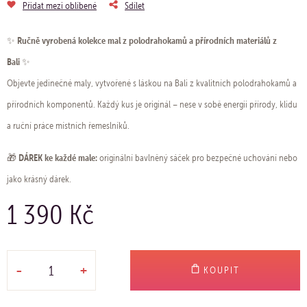
Přidat mezi oblíbené
Sdílet
Ručně vyrobená kolekce mal z polodrahokamů a přírodních materiálů z
✨
Bali
✨
Objevte jedinečné maly, vytvořené s láskou na Bali z kvalitních polodrahokamů a
přírodních komponentů. Každý kus je originál – nese v sobě energii přírody, klidu
a ruční práce místních řemeslníků.
DÁREK ke každé male:
🎁
originální bavlněný sáček pro bezpečné uchování nebo
jako krásný dárek.
1 390 Kč
-
+
KOUPIT