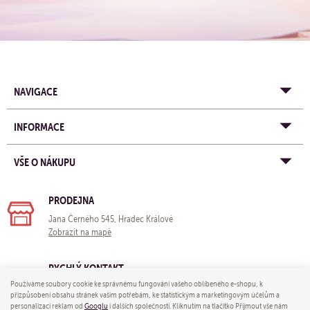
NAVIGACE
INFORMACE
VŠE O NÁKUPU
PRODEJNA
Jana Černého 545, Hradec Králové
Zobrazit na mapě
RYCHLÝ KONTAKT
Používáme soubory cookie ke správnému fungování vašeho oblíbeného e-shopu, k
e-mail:
obchod@yogastore.cz
přizpůsobení obsahu stránek vašim potřebám, ke statistickým a marketingovým účelům a
tel: +420 703 680 005
personalizaci reklam od
Googlu
i dalších společností. Kliknutím na tlačítko Přijmout vše nám