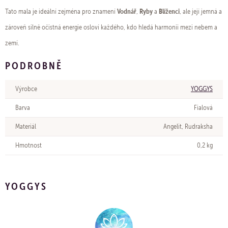
Vodnář
Ryby
Blíženci
Tato mala je ideální zejména pro znamení
,
a
, ale její jemná a
zároveň silně očistná energie osloví každého, kdo hledá harmonii mezi nebem a
zemí.
PODROBNĚ
Výrobce
YOGGYS
Barva
Fialová
Materiál
Angelit, Rudraksha
Hmotnost
0,2 kg
YOGGYS