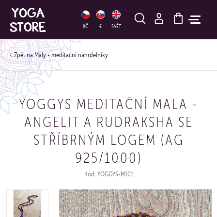
HLEDAT
KČ
€
SVĚT
Maly - meditační náhrdelníky
YOGGYS MEDITAČNÍ MALA -
ANGELIT A RUDRAKSHA SE
STŘÍBRNÝM LOGEM (AG
925/1000)
Kód: YOGGYS-M101