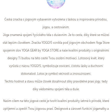
Česká značka s jógovým vybavením vytvořena s láskou a inspirována přírodou,
jógou, a cestováním.
Jóga znamená spojení fyzického těla s duševním. Je to cesta, díky které se můžeš
stát lepším člověkem. Značka YOGGYS vznikla pod jógovým obchodem Yoga Store
spojením slov YOGA GEAR by YOGA STORE a naše kvalitní produkty s originálními
designy Ti budou na této cestě Tvou osobní motivací. Lotosový květ, který
vyrůstá z názvu YOGGYS, symbolizuje osvícení, čistotu lásky a duchovní
dokonalost. Lotos je symbol věčnosti a znovuzrození.
Těchto hodnot a stavu může člověk dosáhnout díky pravidelné praxi jógy, tedy
díky vědomému spojení těla a duše.
Naším cílem na této jógové cestě je tvořit kvalitní produkty šetrné k přírodě, které
zpříjemní a zpestří Tvou jógovou praxi. Designové a zároveň funkční jógamatky a