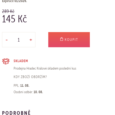
Expirace 01/2026.
289 Kč
145 Kč
-
+
KOUPIT
SKLADEM
Prodejna Hradec Králové
skladem poslední kus
KDY ZBOŽÍ OBDRŽÍM?
11. 08.
PPL:
10. 08.
Osobní odběr:
PODROBNĚ