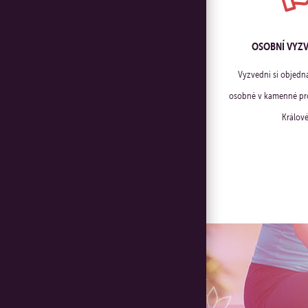
OSOBNÍ VYZ
Vyzvedni si objedn
osobně v kamenné pro
Králové