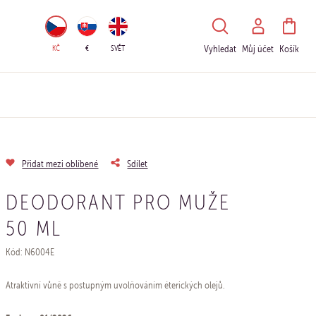
HLEDAT
KČ
€
SVĚT
Vyhledat
Můj účet
Košík
Přidat mezi oblíbené
Sdílet
DEODORANT PRO MUŽE
50 ML
Kód: N6004E
Atraktivní vůně s postupným uvolňováním éterických olejů.