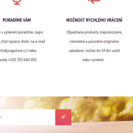
PORADÍME VÁM
MOŽNOST RYCHLÉHO VRÁCENÍ
ti s výběrem poradíme, napiš
Objednané produkty (nepoškozené,
chat (vpravo dole), na e-mail
nenošené a původně originálně
info@yogastore.cz) nebo
zabalené), můžeš do 14 dní vrátit
volej +420 703 680 005.
nebo vyměnit.