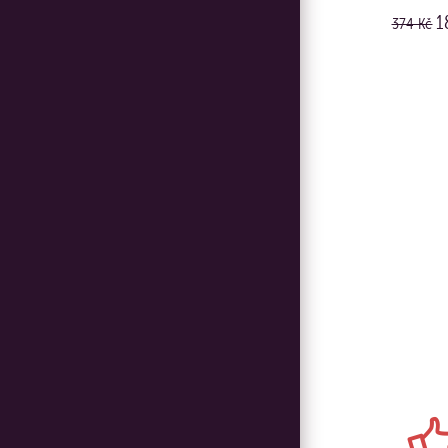
1
374 Kč
KO