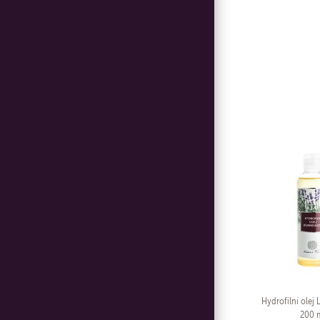
Hydrofilní olej
200 