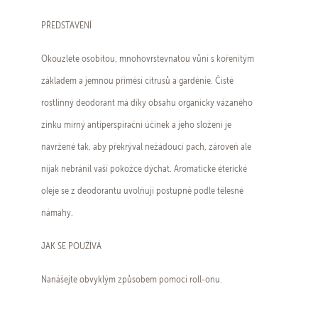
PŘEDSTAVENÍ
Okouzlete osobitou, mnohovrstevnatou vůní s kořenitým
základem a jemnou příměsí citrusů a gardénie. Čistě
rostlinný deodorant má díky obsahu organicky vázaného
zinku mírný antiperspirační účinek a jeho složení je
navržené tak, aby překrýval nežádoucí pach, zároveň ale
nijak nebránil vaší pokožce dýchat. Aromatické éterické
oleje se z deodorantu uvolňují postupně podle tělesné
námahy.
JAK SE POUŽÍVÁ
Nanášejte obvyklým způsobem pomocí roll-onu.