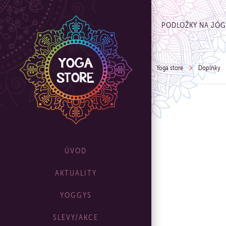
PODLOŽKY NA JÓ
Yoga store
Doplňky
ÚVOD
AKTUALITY
YOGGYS
SLEVY/AKCE