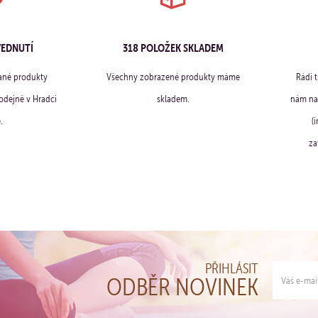
VEDNUTÍ
318 POLOŽEK SKLADEM
ané produkty
Všechny zobrazené produkty máme
Rádi 
dejně v Hradci
skladem.
nám na 
.
(
za
PŘIHLÁSIT
ODBĚR NOVINEK