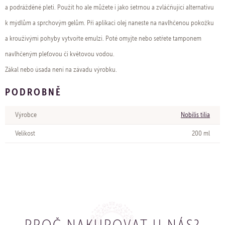
a podrážděné pleti. Použít ho ale můžete i jako šetrnou a zvláčňující alternativu
k mýdlům a sprchovým gelům. Při aplikaci olej naneste na navlhčenou pokožku
a krouživými pohyby vytvořte emulzi. Poté omyjte nebo setřete tamponem
navlhčeným pleťovou či květovou vodou.
Zákal nebo úsada není na závadu výrobku.
PODROBNĚ
Výrobce
Nobilis tilia
Velikost
200 ml
PROČ NAKUPOVAT U NÁS?