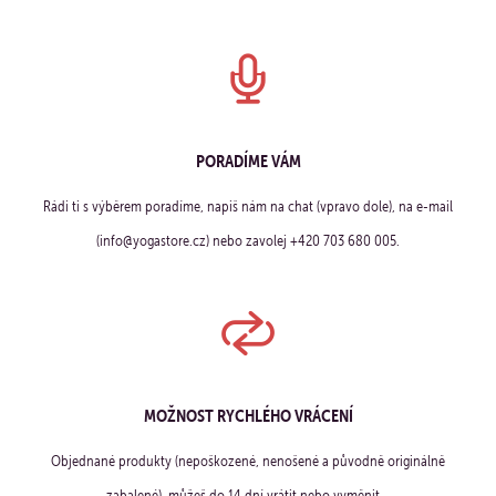
PORADÍME VÁM
Rádi ti s výběrem poradíme, napiš nám na chat (vpravo dole), na e-mail
(info@yogastore.cz) nebo zavolej +420 703 680 005.
MOŽNOST RYCHLÉHO VRÁCENÍ
Objednané produkty (nepoškozené, nenošené a původně originálně
zabalené), můžeš do 14 dní vrátit nebo vyměnit.