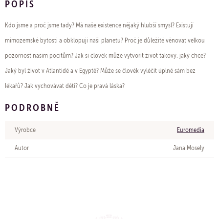
POPIS
Kdo jsme a proč jsme tady? Má naše existence nějaký hlubší smysl? Existují
mimozemské bytosti a obklopují naši planetu? Proč je důležité věnovat velkou
pozornost našim pocitům? Jak si člověk může vytvořit život takový, jaký chce?
Jaký byl život v Atlantidě a v Egyptě? Může se člověk vyléčit úplně sám bez
lékařů? Jak vychovávat děti? Co je pravá láska?
PODROBNĚ
Výrobce
Euromedia
Autor
Jana Mosely