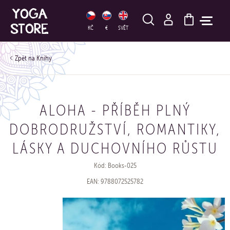
HLEDAT
KČ
€
SVĚT
Knihy
ALOHA - PŘÍBĚH PLNÝ
DOBRODRUŽSTVÍ, ROMANTIKY,
LÁSKY A DUCHOVNÍHO RŮSTU
Kód: Books-025
EAN: 9788072525782