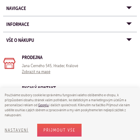
NAVIGACE
INFORMACE
VŠE O NÁKUPU
PRODEJNA
Jana Černého 545, Hradec Králové
Zobrazit na mapě
RYCHLÝ KONTAKT
Používáme soubory cookie ke správnému fungování vašeho oblíbeného e-shopu, k
e-mail:
obchod@yogastore.cz
přizpůsobení obsahu stránek vašim potřebám, ke statistickým a marketingovým účelům a
tel: +420 703 680 005
personalizaci reklam od
Googlu
i dalších společností. Kliknutím na tlačítko Přijmout vše nám
udělíte souhlas s jejich sběrem a zpracováním a my vám poskytneme ten nejlepší zážitek z
nakupování.
© 2026 Yoga store - e-mail:
obchod@yogastore.cz
NASTAVENÍ
PŘIJMOUT VŠE
Shop máme od
wpj.cz
|
Nastavení cookies