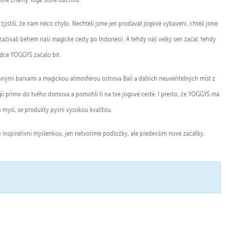
zjistili, že nám něco chybí. Nechtěli jsme jen prodávat jógové vybavení, chtěli jsme
zažívali během naší magické cesty po Indonésii. A tehdy náš velký sen začal, tehdy
rdce YOGGYS začalo bít.
nými barvami a magickou atmosférou ostrova Bali a dalších neuvěřitelných míst z
rgii přímo do tvého domova a pomohli ti na tvé jógové cestě. I přesto, že YOGGYS má
u mysl, se produkty pyšní vysokou kvalitou.
 inspirativní myšlenkou, jen netvoříme podložky, ale především nové začátky.