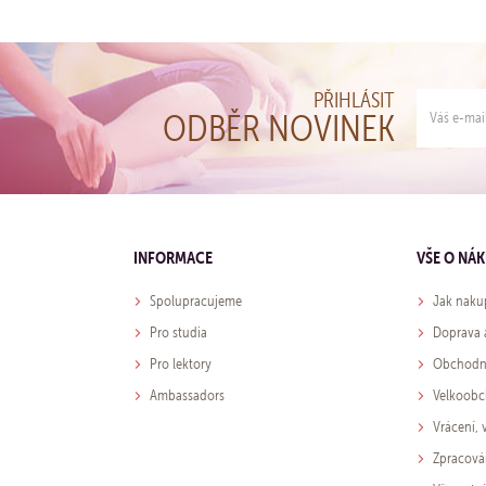
PŘIHLÁSIT
ODBĚR NOVINEK
INFORMACE
VŠE O NÁ
Spolupracujeme
Jak naku
Pro studia
Doprava 
Pro lektory
Obchodn
Ambassadors
Velkoob
Vrácení,
Zpracová