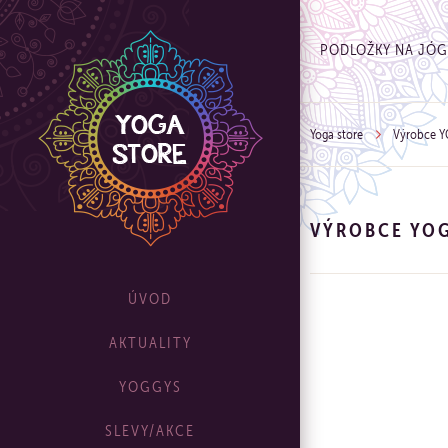
PODLOŽKY NA JÓ
Yoga store
Výrobce 
VÝROBCE YO
ÚVOD
AKTUALITY
YOGGYS
SLEVY/AKCE