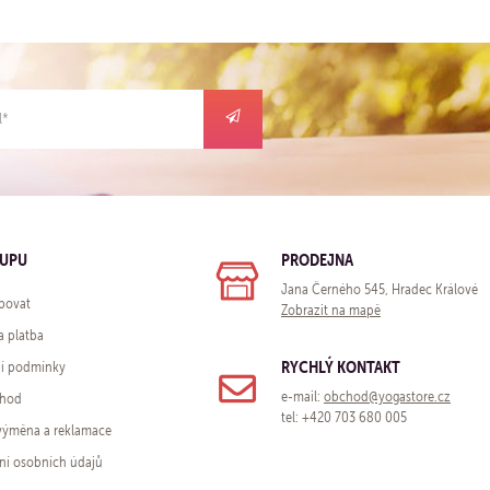
KUPU
PRODEJNA
Jana Černého 545, Hradec Králové
povat
Zobrazit na mapě
a platba
RYCHLÝ KONTAKT
í podmínky
e-mail:
obchod@yogastore.cz
chod
tel: +420 703 680 005
 výměna a reklamace
ní osobních údajů