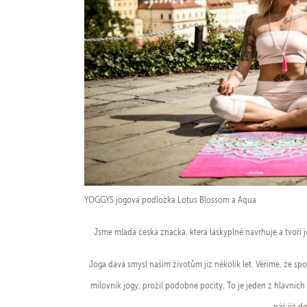
YOGGYS jógová podložka Lotus Blossom a Aqua
Jsme mladá česká značka, která láskyplně navrhuje a tvoří 
Jóga dává smysl našim životům již několik let. Věříme, že spojen
milovník jógy, prožil podobné pocity. To je jeden z hlavních
náš již 