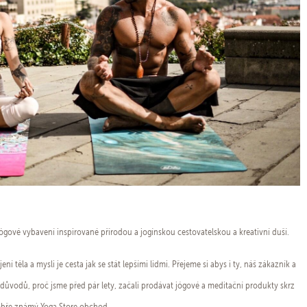
jógové vybavení inspirované přírodou a jogínskou cestovatelskou a kreativní duší.
í těla a mysli je cesta jak se stát lepšími lidmi. Přejeme si abys i ty, náš zákazník a
 důvodů, proč jsme před pár lety, začali prodávat jógové a meditační produkty skrz
dobře známý Yoga Store obchod.