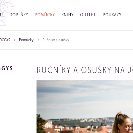
GU
DOPLŇKY
POMŮCKY
KNIHY
OUTLET
POUKAZY
YOGGYS
Pomůcky
Ručníky a osušky
GGYS
RUČNÍKY A OSUŠKY NA 