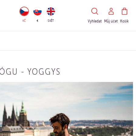
HLEDAT
KČ
€
SVĚT
Vyhledat
Můj účet
Košík
JÓGU - YOGGYS