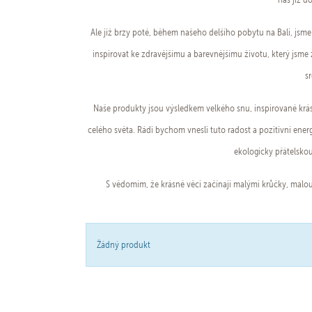
Ale již brzy poté, během našeho delšího pobytu na Bali, jsme 
inspirovat ke zdravějšímu a barevnějšímu životu, který jsme 
s
Naše produkty jsou výsledkem velkého snu, inspirované krás
celého světa. Rádi bychom vnesli tuto radost a pozitivní ene
ekologicky přátelsko
S vědomím, že krásné věci začínají malými krůčky, malou
Žádný produkt