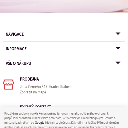
NAVIGACE
INFORMACE
VŠE O NÁKUPU
PRODEJNA
Jana Černého 545, Hradec Králové
Zobrazit na mapě
RYCHLÝ KONTAKT
Používáme soubory cookie ke správnému fungování vašeho oblíbeného e-shopu, k
e-mail:
obchod@yogastore.cz
přizpůsobení obsahu stránek vašim potřebám, ke statistickým a marketingovým účelům a
tel: +420 703 680 005
personalizaci reklam od
Googlu
i dalších společností. Kliknutím na tlačítko Přijmout vše nám
udělíte souhlas s jejich sběrem a zpracováním a my vám poskytneme ten nejlepší zážitek z