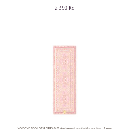
2 390 Kč
KOUPIT
YOGGYS [GOLDEN DREAMS] designová podložka na jógu 5 mm