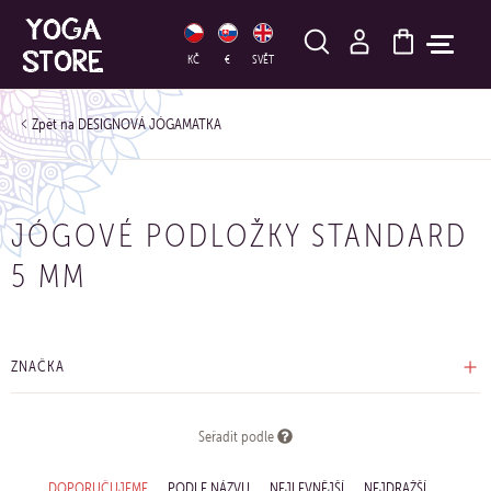
HLEDAT
KČ
€
SVĚT
DESIGNOVÁ JÓGAMATKA
JÓGOVÉ PODLOŽKY STANDARD
5 MM
ZNAČKA
Seřadit podle
DOPORUČUJEME
PODLE NÁZVU
NEJLEVNĚJŠÍ
NEJDRAŽŠÍ