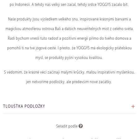
po Indonésii. A tehdy náš velký sen začal, tehdy srdce YOGGYS začalo bít.
Naše produkty jsou výsledkem velkého snu, inspirované krásnými barvami a
magickou atmosférou ostrova Bali a dalších neuvěřitelných míst z celého světa.
Rádi bychom vnesli tuto radost a pozitivní energii přímo do tvého domova a
pomohli ti na tvé jógové cestě. I přesto, že YOGGYS má ekologicky přátelskou
mysl, se produkty pyšní vysokou kvalitou.
S vědomím, že krásné věci začínají malými krůčky, malou inspirativní myšlenkou,
jen netvoříme podložky, ale především nové začátky.
TLOUŠŤKA PODLOŽKY
Seřadit podle