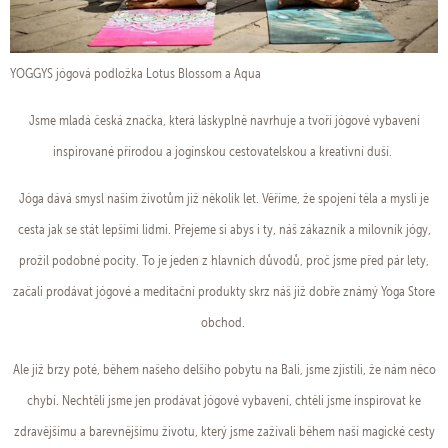
YOGGYS jógová podložka Lotus Blossom a Aqua
Jsme mladá česká značka, která láskyplně navrhuje a tvoří jógové vybavení
inspirované přírodou a jogínskou cestovatelskou a kreativní duší.
Jóga dává smysl našim životům již několik let. Věříme, že spojení těla a mysli je
cesta jak se stát lepšími lidmi. Přejeme si abys i ty, náš zákazník a milovník jógy,
prožil podobné pocity. To je jeden z hlavních důvodů, proč jsme před pár lety,
začali prodávat jógové a meditační produkty skrz náš již dobře známý Yoga Store
obchod.
Ale již brzy poté, během našeho delšího pobytu na Bali, jsme zjistili, že nám něco
chybí. Nechtěli jsme jen prodávat jógové vybavení, chtěli jsme inspirovat ke
zdravějšímu a barevnějšímu životu, který jsme zažívali během naší magické cesty