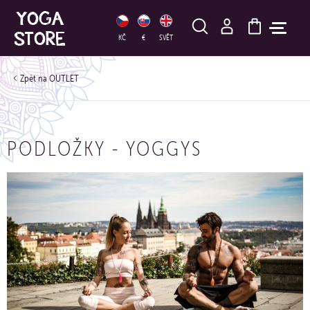
HLEDAT
KČ
€
SVĚT
OUTLET
PODLOŽKY - YOGGYS