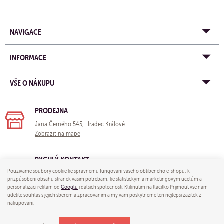
NAVIGACE
INFORMACE
VŠE O NÁKUPU
PRODEJNA
Jana Černého 545, Hradec Králové
Zobrazit na mapě
RYCHLÝ KONTAKT
Používáme soubory cookie ke správnému fungování vašeho oblíbeného e-shopu, k
e-mail:
obchod@yogastore.cz
přizpůsobení obsahu stránek vašim potřebám, ke statistickým a marketingovým účelům a
tel: +420 703 680 005
personalizaci reklam od
Googlu
i dalších společností. Kliknutím na tlačítko Přijmout vše nám
udělíte souhlas s jejich sběrem a zpracováním a my vám poskytneme ten nejlepší zážitek z
nakupování.
© 2026 Yoga store - e-mail:
obchod@yogastore.cz