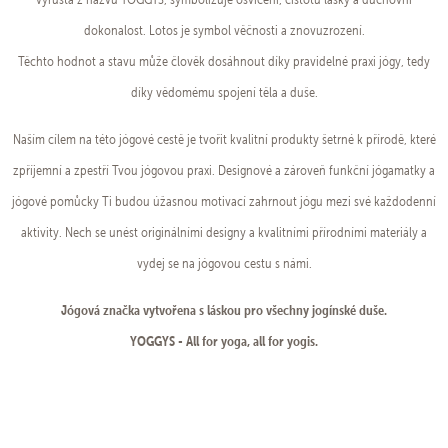
dokonalost. Lotos je symbol věčnosti a znovuzrození.
Těchto hodnot a stavu může člověk dosáhnout díky pravidelné praxi jógy, tedy
díky vědomému spojení těla a duše.
Naším cílem na této jógové cestě je tvořit kvalitní produkty šetrné k přírodě, které
zpříjemní a zpestří Tvou jógovou praxi. Designové a zároveň funkční jógamatky a
jógové pomůcky Ti budou úžasnou motivací zahrnout jógu mezi své každodenní
aktivity. Nech se unést originálními designy a kvalitními přírodními materiály a
vydej se na jógovou cestu s námi.
Jógová značka vytvořena s láskou pro všechny jogínské duše.
YOGGYS - All for yoga, all for yogis.