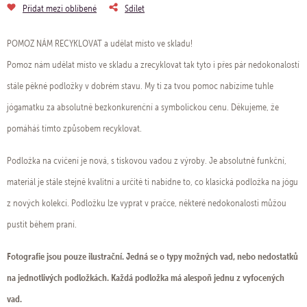
Přidat mezi oblíbené
Sdílet
POMOZ NÁM RECYKLOVAT a udělat místo ve skladu!
Pomoz nám udělat místo ve skladu a zrecyklovat tak tyto i přes pár nedokonalostí
stále pěkné podložky v dobrém stavu. My ti za tvou pomoc nabízíme tuhle
jógamatku za absolutně bezkonkurenční a symbolickou cenu. Děkujeme, že
pomáháš tímto způsobem recyklovat.
Podložka na cvičení je nová, s tiskovou vadou z výroby. Je absolutně funkční,
materiál je stále stejně kvalitní a určitě ti nabídne to, co klasická podložka na jógu
z nových kolekcí. Podložku lze vyprat v pračce, některé nedokonalosti můžou
pustit během praní.
Fotografie jsou pouze ilustrační. Jedná se o typy možných vad, nebo nedostatků
na jednotlivých podložkách. Každá podložka má alespoň jednu z vyfocených
vad.