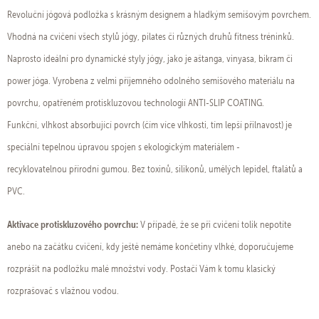
Revoluční jógová podložka s krásným designem a hladkým semišovým povrchem.
Vhodná na cvičení všech stylů jógy, pilates či různých druhů fitness tréninků.
Naprosto ideální pro dynamické styly jógy, jako je aštanga, vinyasa, bikram či
power jóga. Vyrobena z velmi příjemného odolného semišového materiálu na
povrchu, opatřeném protiskluzovou technologií ANTI-SLIP COATING.
Funkční, vlhkost absorbující povrch (čím více vlhkosti, tím lepší přilnavost) je
speciální tepelnou úpravou spojen s ekologickým materiálem -
recyklovatelnou přírodní gumou. Bez toxinů, silikonů, umělých lepidel, ftalátů a
PVC.
Aktivace protiskluzového povrchu:
V případě, že se při cvičení tolik nepotíte
anebo na začátku cvičení, kdy ještě nemáme končetiny vlhké, doporučujeme
rozprášit na podložku malé množství vody. Postačí Vám k tomu klasický
rozprašovač s vlažnou vodou.