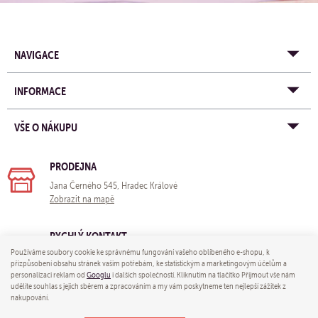
NAVIGACE
INFORMACE
VŠE O NÁKUPU
PRODEJNA
Jana Černého 545, Hradec Králové
Zobrazit na mapě
RYCHLÝ KONTAKT
Používáme soubory cookie ke správnému fungování vašeho oblíbeného e-shopu, k
e-mail:
obchod@yogastore.cz
přizpůsobení obsahu stránek vašim potřebám, ke statistickým a marketingovým účelům a
tel: +420 703 680 005
personalizaci reklam od
Googlu
i dalších společností. Kliknutím na tlačítko Přijmout vše nám
udělíte souhlas s jejich sběrem a zpracováním a my vám poskytneme ten nejlepší zážitek z
nakupování.