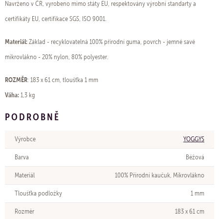
Navrženo v ČR, vyrobeno mimo státy EU, respektovány výrobní standarty a
certifikáty EU, certifikace SGS, ISO 9001.
Materiál:
Základ - recyklovatelná 100% přírodní guma, povrch - jemné savé
mikrovlákno - 20% nylon, 80% polyester.
ROZMĚR
: 183 x 61 cm, tloušťka 1 mm
Váha:
1,3 kg
PODROBNĚ
Výrobce
YOGGYS
Barva
Béžová
Materiál
100% Přírodní kaučuk, Mikrovlákno
Tloušťka podložky
1 mm
Rozměr
183 x 61 cm