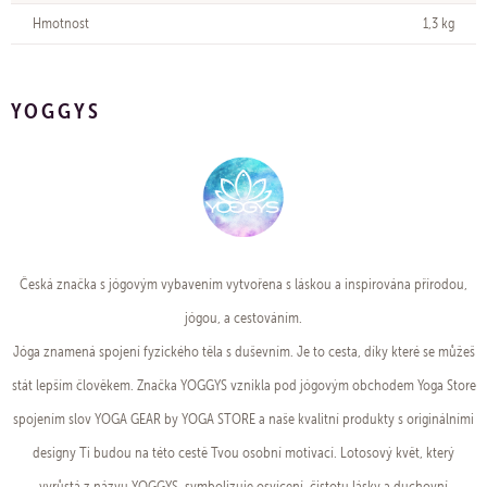
Hmotnost
1,3 kg
YOGGYS
Česká značka s jógovým vybavením vytvořena s láskou a inspirována přírodou,
jógou, a cestováním.
Jóga znamená spojení fyzického těla s duševním. Je to cesta, díky které se můžeš
stát lepším člověkem. Značka YOGGYS vznikla pod jógovým obchodem Yoga Store
spojením slov YOGA GEAR by YOGA STORE a naše kvalitní produkty s originálními
designy Ti budou na této cestě Tvou osobní motivací. Lotosový květ, který
vyrůstá z názvu YOGGYS, symbolizuje osvícení, čistotu lásky a duchovní