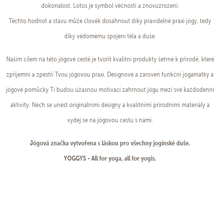
dokonalost. Lotos je symbol věčnosti a znovuzrození.
Těchto hodnot a stavu může člověk dosáhnout díky pravidelné praxi jógy, tedy
díky vědomému spojení těla a duše.
Naším cílem na této jógové cestě je tvořit kvalitní produkty šetrné k přírodě, které
zpříjemní a zpestří Tvou jógovou praxi. Designové a zároveň funkční jógamatky a
jógové pomůcky Ti budou úžasnou motivací zahrnout jógu mezi své každodenní
aktivity. Nech se unést originálními designy a kvalitními přírodními materiály a
vydej se na jógovou cestu s námi.
Jógová značka vytvořena s láskou pro všechny jogínské duše.
YOGGYS - All for yoga, all for yogis.