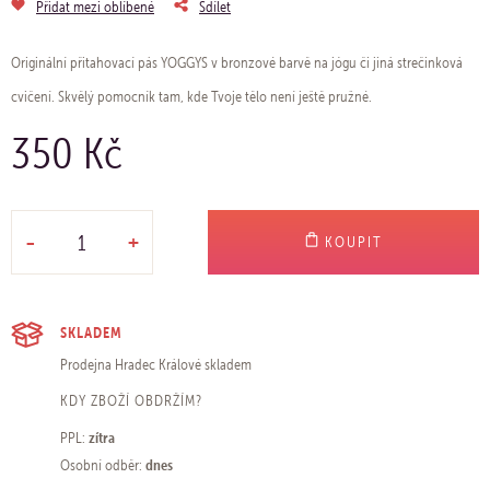
Přidat mezi oblíbené
Sdílet
Originální přitahovací pás YOGGYS v bronzové barvě na jógu či jiná strečinková
cvičení. Skvělý pomocník tam, kde Tvoje tělo není ještě pružné.
350 Kč
-
+
KOUPIT
SKLADEM
Prodejna Hradec Králové
skladem
KDY ZBOŽÍ OBDRŽÍM?
zítra
PPL:
dnes
Osobní odběr: