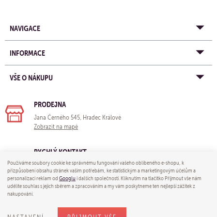
NAVIGACE
INFORMACE
VŠE O NÁKUPU
PRODEJNA
Jana Černého 545, Hradec Králové
Zobrazit na mapě
RYCHLÝ KONTAKT
Používáme soubory cookie ke správnému fungování vašeho oblíbeného e-shopu, k
e-mail:
obchod@yogastore.cz
přizpůsobení obsahu stránek vašim potřebám, ke statistickým a marketingovým účelům a
tel: +420 703 680 005
personalizaci reklam od
Googlu
i dalších společností. Kliknutím na tlačítko Přijmout vše nám
udělíte souhlas s jejich sběrem a zpracováním a my vám poskytneme ten nejlepší zážitek z
nakupování.
© 2026 Yoga store - e-mail:
obchod@yogastore.cz