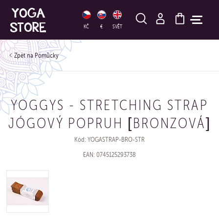
HLEDAT
KČ
€
SVĚT
Pomůcky
YOGGYS - STRETCHING STRAP
JÓGOVÝ POPRUH [BRONZOVÁ]
Kód: YOGASTRAP-BRO-STR
EAN: 0745125293738