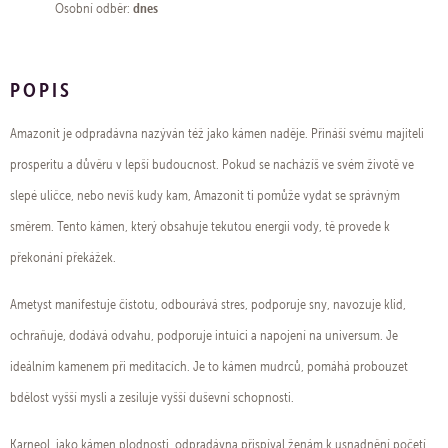
dnes
Osobní odběr:
POPIS
Amazonit je odpradávna nazýván též jako kámen naděje. Přináší svému majiteli
prosperitu a důvěru v lepší budoucnost. Pokud se nacházíš ve svém životě ve
slepé uličce, nebo nevíš kudy kam, Amazonit ti pomůže vydat se správným
směrem. Tento kámen, který obsahuje tekutou energii vody, tě provede k
překonání překážek.
Ametyst manifestuje čistotu, odbourává stres, podporuje sny, navozuje klid,
ochraňuje, dodává odvahu, podporuje intuici a napojení na universum. Je
ideálním kamenem při meditacích. Je to kámen mudrců, pomáhá probouzet
bdělost vyšší mysli a zesiluje vyšší duševní schopnosti.
Karneol, jako kámen plodnosti, odpradávna přispíval ženám k usnadnění početí.