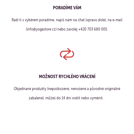
PORADÍME VÁM
Rádi ti s výběrem poradíme, napiš nám na chat (vpravo dole), na e-mail
(info@yogastore.cz) nebo zavolej +420 703 680 005.
MOŽNOST RYCHLÉHO VRÁCENÍ
Objednané produkty (nepoškozené, nenošené a původně originálně
zabalené), můžeš do 14 dní vrátit nebo vyměnit.