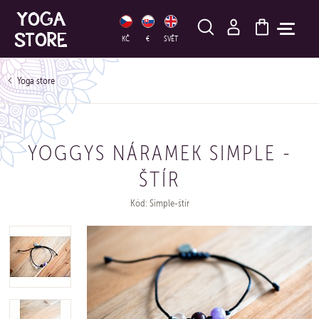
HLEDAT
KČ
€
SVĚT
Yoga store
YOGGYS NÁRAMEK SIMPLE -
ŠTÍR
Kód: Simple-štír