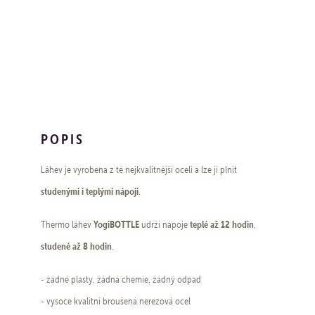
POPIS
Láhev je vyrobena z té nejkvalitnější oceli a lze ji plnit
studenými i teplými nápoji
.
YogiBOTTLE
teplé až
12 hodin
Thermo láhev
udrží nápoje
,
studené až 8 hodin
.
- žádné plasty, žádná chemie, žádný odpad
- vysoce kvalitní broušená nerezová ocel