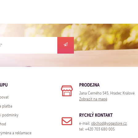
KUPU
PRODEJNA
Jana Černého 545, Hradec Králové
povat
Zobrazit na mapě
a platba
RYCHLÝ KONTAKT
í podmínky
e-mail:
obchod@yogastore.cz
chod
tel: +420 703 680 005
 výměna a reklamace