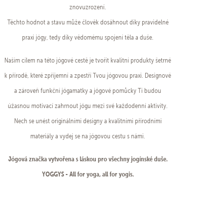
znovuzrození.
Těchto hodnot a stavu může člověk dosáhnout díky pravidelné
praxi jógy, tedy díky vědomému spojení těla a duše.
Naším cílem na této jógové cestě je tvořit kvalitní produkty šetrné
k přírodě, které zpříjemní a zpestří Tvou jógovou praxi. Designové
a zároveň funkční jógamatky a jógové pomůcky Ti budou
úžasnou motivací zahrnout jógu mezi své každodenní aktivity.
Nech se unést originálními designy a kvalitními přírodními
materiály a vydej se na jógovou cestu s námi.
Jógová značka vytvořena s láskou pro všechny jogínské duše.
YOGGYS - All for yoga, all for yogis.