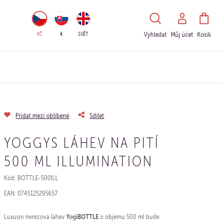
HLEDAT
KČ
€
SVĚT
Vyhledat
Můj účet
Košík
Přidat mezi oblíbené
Sdílet
YOGGYS LÁHEV NA PITÍ
500 ML ILLUMINATION
Kód: BOTTLE-500ILL
EAN: 0745125295657
YogiBOTTLE
Luxusní nerezová láhev
o objemu 500 ml bude