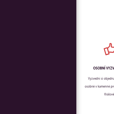
OSOBNÍ VYZ
Vyzvedni si objedn
osobně v kamenné pro
Králové