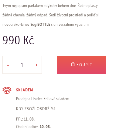
Tvým nejlepším parťákem kdykoliv během dne. Žádné plasty,
žádná chemie, žádný odpad. Šetři životní prostředí a pořiď si
YogiBOTTLE
novou eko-lahev
s univerzálním využitím.
990 Kč
-
+
KOUPIT
SKLADEM
Prodejna Hradec Králové
skladem
KDY ZBOŽÍ OBDRŽÍM?
11. 08.
PPL:
10. 08.
Osobní odběr: