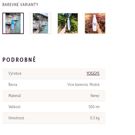
BAREVNÉ VARIANTY
PODROBNĚ
Výrobce
YOGGYS
Barva
Více barevná, Modrá
Materiál
Nerez
Velikost
500 ml
Hmotnost
0,5 kg