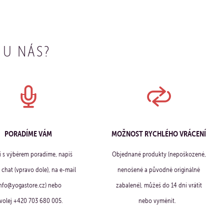
 U NÁS?
PORADÍME VÁM
MOŽNOST RYCHLÉHO VRÁCENÍ
ti s výběrem poradíme, napiš
Objednané produkty (nepoškozené,
chat (vpravo dole), na e-mail
nenošené a původně originálně
info@yogastore.cz) nebo
zabalené), můžeš do 14 dní vrátit
volej +420 703 680 005.
nebo vyměnit.