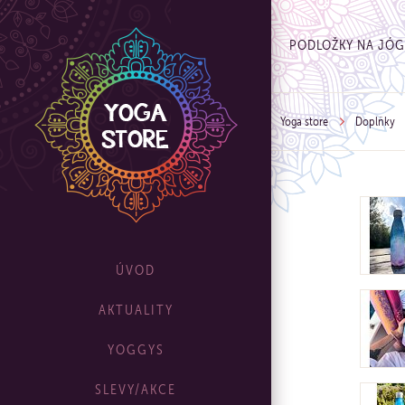
PODLOŽKY NA JÓ
Yoga store
Doplňky
ÚVOD
AKTUALITY
YOGGYS
SLEVY/AKCE