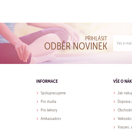
PŘIHLÁSIT
ODBĚR NOVINEK
INFORMACE
VŠE O NÁ
Spolupracujeme
Jak naku
Pro studia
Doprava 
Pro lektory
Obchodn
Ambassadors
Velkoob
Vrácení,