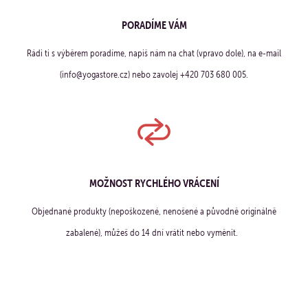
PORADÍME VÁM
Rádi ti s výběrem poradíme, napiš nám na chat (vpravo dole), na e-mail
(info@yogastore.cz) nebo zavolej +420 703 680 005.
MOŽNOST RYCHLÉHO VRÁCENÍ
Objednané produkty (nepoškozené, nenošené a původně originálně
zabalené), můžeš do 14 dní vrátit nebo vyměnit.