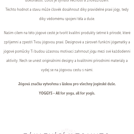
dokonalost. Lotos je symbol věčnosti a znovuzrození.
Těchto hodnot a stavu může člověk dosáhnout díky pravidelné praxi jógy, tedy
díky vědomému spojení těla a duše.
Naším cílem na této jógové cestě je tvořit kvalitní produkty šetrné k přírodě, které
zpříjemní a zpestří Tvou jógovou praxi. Designové a zároveň funkční jógamatky a
jógové pomůcky Ti budou úžasnou motivací zahrnout jógu mezi své každodenní
aktivity. Nech se unést originálními designy a kvalitními přírodními materiály a
vydej se na jógovou cestu s námi.
Jógová značka vytvořena s láskou pro všechny jogínské duše.
YOGGYS - All for yoga, all for yogis.