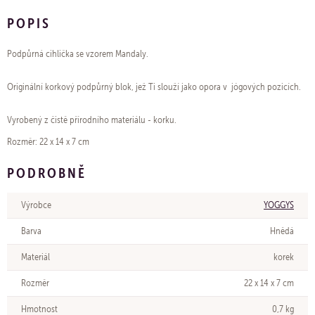
POPIS
Podpůrná cihlička se vzorem Mandaly.
Originální korkový podpůrný blok, jež Ti slouží jako opora v jógových pozicích.
Vyrobený z čistě přírodního materiálu - korku.
Rozměr: 22 x 14 x 7 cm
PODROBNĚ
Výrobce
YOGGYS
Barva
Hnědá
Materiál
korek
Rozměr
22 x 14 x 7 cm
Hmotnost
0,7 kg