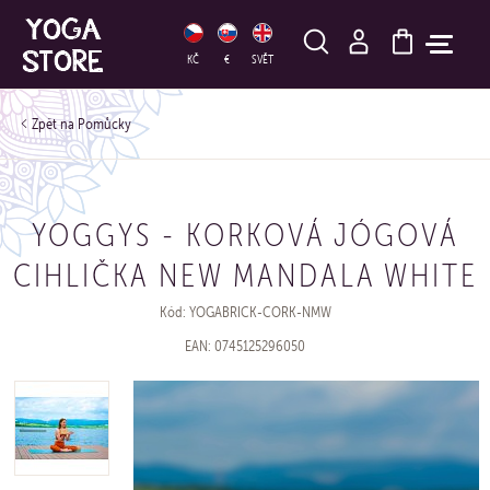
HLEDAT
KČ
€
SVĚT
Pomůcky
YOGGYS - KORKOVÁ JÓGOVÁ
CIHLIČKA NEW MANDALA WHITE
Kód: YOGABRICK-CORK-NMW
EAN: 0745125296050