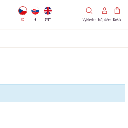
HLEDAT
KČ
€
SVĚT
Vyhledat
Můj účet
Košík