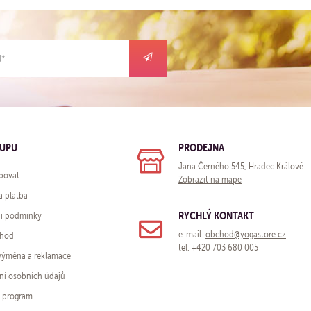
KUPU
PRODEJNA
Jana Černého 545, Hradec Králové
povat
Zobrazit na mapě
a platba
RYCHLÝ KONTAKT
í podmínky
e-mail:
obchod@yogastore.cz
chod
tel: +420 703 680 005
 výměna a reklamace
ní osobních údajů
í program