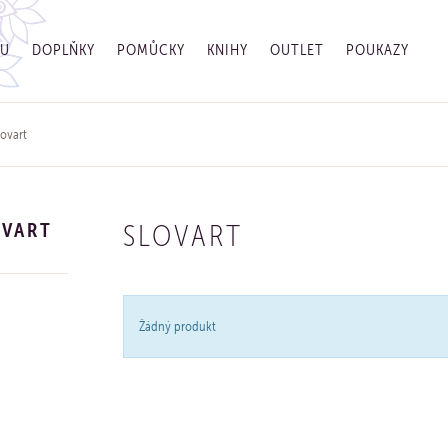
GU
DOPLŇKY
POMŮCKY
KNIHY
OUTLET
POUKAZY
ovart
OVART
SLOVART
Žádný produkt