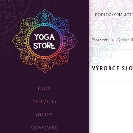
PODLOŽKY NA JÓ
Yoga store
Výrobce Sl
VÝROBCE SL
ÚVOD
AKTUALITY
YOGGYS
SLEVY/AKCE