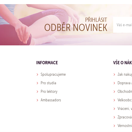
PŘIHLÁSIT
ODBĚR NOVINEK
INFORMACE
VŠE O NÁ
Spolupracujeme
Jak naku
Pro studia
Doprava 
Pro lektory
Obchodn
Ambassadors
Velkoob
Vrácení,
Zpracová
Věrnostn