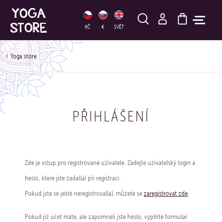
HLEDAT
KČ
€
SVĚT
Yoga store
PŘIHLÁŠENÍ
Zde je vstup pro registrované uživatele. Zadejte uživatelský login a
heslo, které jste zadal(a) při registraci.
Pokud jste se ještě neregistroval(a), můžete se
zaregistrovat zde
.
Pokud již účet máte, ale zapomněli jste heslo, vyplňte formulář