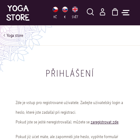
HLEDAT
KČ
€
SVĚT
Yoga store
PŘIHLÁŠENÍ
Zde je vstup pro registrované uživatele. Zadejte uživatelský login a
heslo, které jste zadal(a) při registraci.
Pokud jste se ještě neregistroval(a), můžete se
zaregistrovat zde
.
Pokud již účet máte, ale zapomněli jste heslo, vyplňte formulář