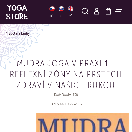
HLEDAT
KČ
€
SVĚT
Knihy
MUDRA JÓGA V PRAXI 1 -
REFLEXNÍ ZÓNY NA PRSTECH
ZDRAVÍ V NAŠICH RUKOU
Kód: Books-138
EAN: 9788073362669