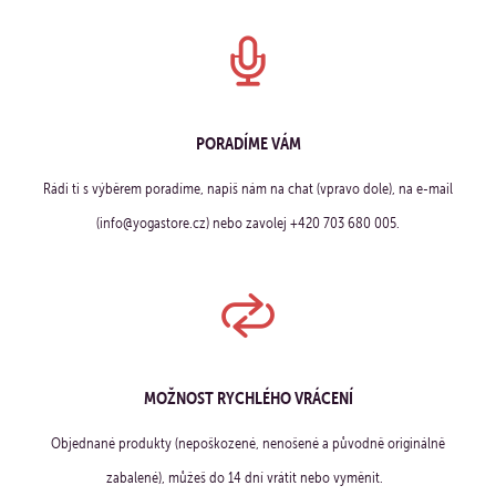
PORADÍME VÁM
Rádi ti s výběrem poradíme, napiš nám na chat (vpravo dole), na e-mail
(info@yogastore.cz) nebo zavolej +420 703 680 005.
MOŽNOST RYCHLÉHO VRÁCENÍ
Objednané produkty (nepoškozené, nenošené a původně originálně
zabalené), můžeš do 14 dní vrátit nebo vyměnit.