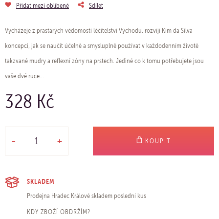
Přidat mezi oblíbené
Sdílet
Vycházeje z prastarých vědomostí léčitelství Východu, rozvíjí Kim da Silva
koncepci, jak se naučit účelně a smysluplně používat v každodenním životě
takzvané mudry a reflexní zóny na prstech. Jediné co k tomu potřebujete jsou
vaše dvě ruce...
328 Kč
-
+
KOUPIT
SKLADEM
Prodejna Hradec Králové
skladem poslední kus
KDY ZBOŽÍ OBDRŽÍM?