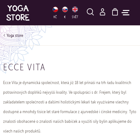
HLEDAT
KČ
€
SVĚT
Yoga store
ECCE VITA
Ecce Vita je dynamická společnost, která již 18 let přináší na trh řadu kvalitních
potravinových doplňků nejvyšší kvality. Ve spolupráci s dr. Frejem, který byl
zakladatelem společnosti a dalšími holistickými lékaři tak využíváme všechny
dostupné a mnohdy tisíce let staré formulace z ajurvedské i čínské medicíny. Tyto
znalosti obohacené o znalosti našich babiček a využití síly bylin aplikujeme do
všech našich produktů.