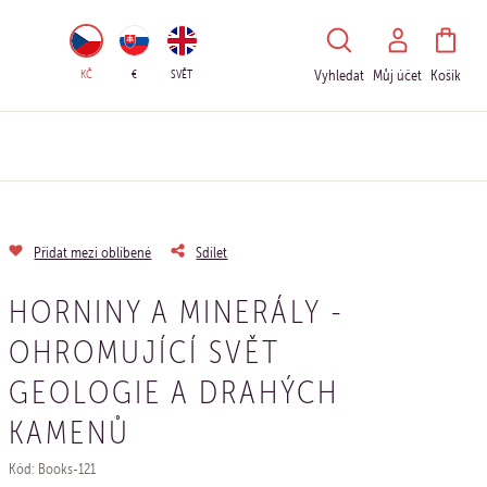
HLEDAT
KČ
€
SVĚT
Vyhledat
Můj účet
Košík
Přidat mezi oblíbené
Sdílet
HORNINY A MINERÁLY -
OHROMUJÍCÍ SVĚT
GEOLOGIE A DRAHÝCH
KAMENŮ
Kód: Books-121