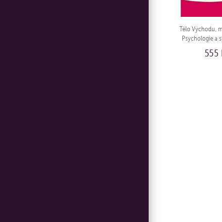
Tělo Východu, m
Psychologie a 
jako cesta k 
555 
KO