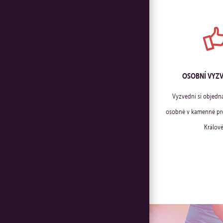
OSOBNÍ VYZ
Vyzvedni si objedn
osobně v kamenné pro
Králové