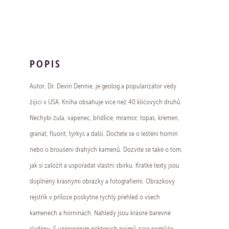
POPIS
Autor, Dr. Devin Dennie, je geolog a popularizátor vědy
žijící v USA. Kniha obsahuje více než 40 klíčových druhů.
Nechybí žula, vápenec, břidlice, mramor, topas, křemen,
granát, fluorit, tyrkys a další. Dočtete se o leštění hornin
nebo o broušení drahých kamenů. Dozvíte se také o tom,
jak si založit a uspořádat vlastní sbírku. Krátké texty jsou
doplněny krásnými obrázky a fotografiemi. Obrázkový
rejstřík v příloze poskytne rychlý přehled o všech
kamenech a horninách. Náhledy jsou krásně barevně
sladěny. S upřesněním některých pojmů zase pomůže