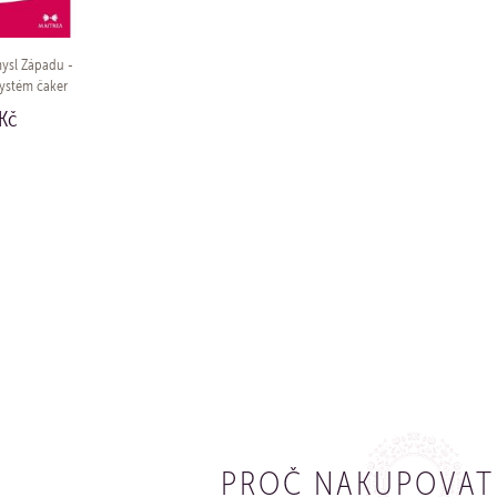
ysl Západu -
systém čaker
sobě samému
Kč
UPIT
PROČ NAKUPOVAT