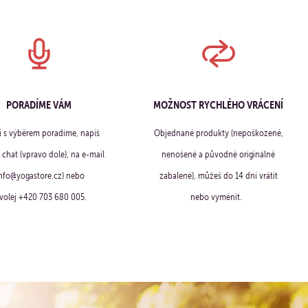
PORADÍME VÁM
MOŽNOST RYCHLÉHO VRÁCENÍ
ti s výběrem poradíme, napiš
Objednané produkty (nepoškozené,
chat (vpravo dole), na e-mail
nenošené a původně originálně
info@yogastore.cz) nebo
zabalené), můžeš do 14 dní vrátit
volej +420 703 680 005.
nebo vyměnit.