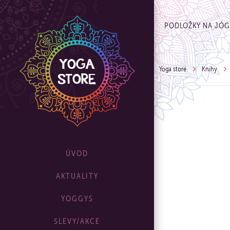
PODLOŽKY NA JÓ
Yoga store
Knihy
ÚVOD
AKTUALITY
YOGGYS
SLEVY/AKCE