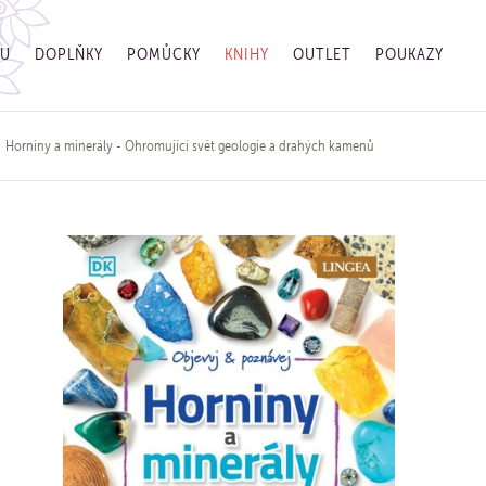
GU
DOPLŇKY
POMŮCKY
KNIHY
OUTLET
POUKAZY
Horniny a minerály - Ohromující svět geologie a drahých kamenů