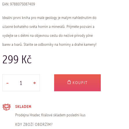
EAN: 9788075087409
Ideální první kniha pro malé geology je malým nahlédnutím do
úžasně bohatého světa hornin a minerálů. Přijměte pozvání a
vydejte se s dětmi na objevnou cestu do neživé přírody plné
barev a tvarů. Staňte se odborníky na horniny a drahé kameny!
299 Kč
-
+
KOUPIT
SKLADEM
Prodejna Hradec Králové
skladem poslední kus
KDY ZBOŽÍ OBDRŽÍM?