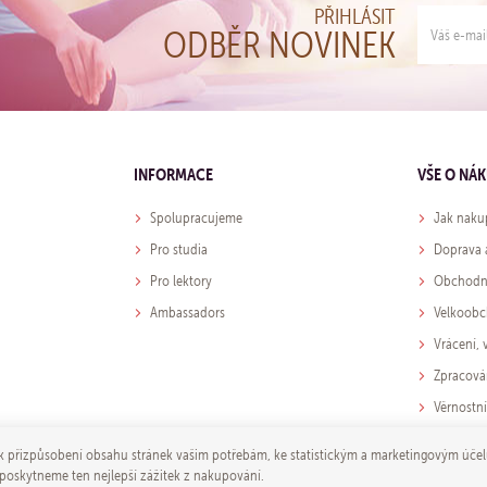
PŘIHLÁSIT
ODBĚR NOVINEK
INFORMACE
VŠE O NÁ
Spolupracujeme
Jak naku
Pro studia
Doprava 
Pro lektory
Obchodn
Ambassadors
Velkoob
Vrácení,
Zpracová
Věrnostn
přizpůsobení obsahu stránek vašim potřebám, ke statistickým a marketingovým účel
 poskytneme ten nejlepší zážitek z nakupování.