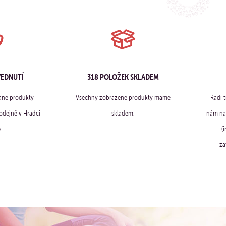
VEDNUTÍ
318 POLOŽEK SKLADEM
ané produkty
Všechny zobrazené produkty máme
Rádi 
dejně v Hradci
skladem.
nám na 
.
(
za