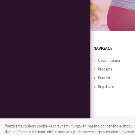
NAVIGACE
Úvodní strana
Prodejna
Kontakt
Registrace
Používáme soubory cookie ke správnému fungování vašeho oblíbeného e-shopu, k 
tlačítko Přijmout vše nám udělíte souhlas s jejich sběrem a zpracováním a my vám