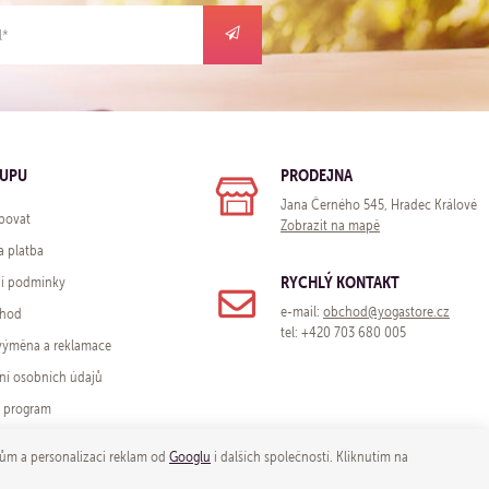
KUPU
PRODEJNA
Jana Černého 545, Hradec Králové
povat
Zobrazit na mapě
a platba
RYCHLÝ KONTAKT
í podmínky
e-mail:
obchod@yogastore.cz
chod
tel: +420 703 680 005
 výměna a reklamace
ní osobních údajů
í program
ům a personalizaci reklam od
Googlu
i dalších společností. Kliknutím na