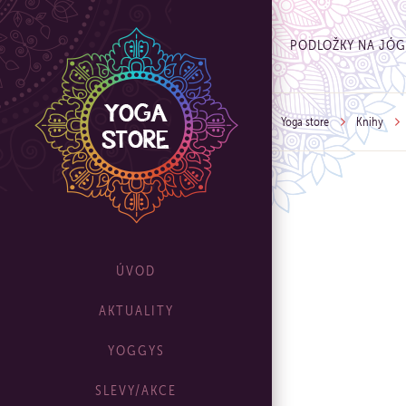
PODLOŽKY NA JÓ
Yoga store
Knihy
ÚVOD
AKTUALITY
YOGGYS
SLEVY/AKCE