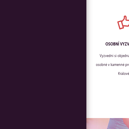
OSOBNÍ VYZ
Vyzvedni si objedn
osobně v kamenné pro
Králové