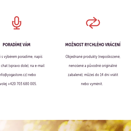
PORADÍME VÁM
MOŽNOST RYCHLÉHO VRÁCENÍ
ti s výběrem poradíme, napiš
Objednané produkty (nepoškozené,
chat (vpravo dole), na e-mail
nenošené a původně originálně
info@yogastore.cz) nebo
zabalené), můžeš do 14 dní vrátit
volej +420 703 680 005.
nebo vyměnit.