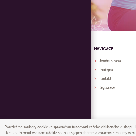
NAVIGACE
Úvodní strana
Prodejna
Kontakt
Registrace
Používáme soubory cookie ke správnému fungování vašeho oblíbeného e-shopu, k 
tlačítko Přijmout vše nám udělíte souhlas s jejich sběrem a zpracováním a my vám