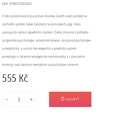
EAN: 9788075002402
V této průlomové knize přináší Anodea Judith svěží pohled na
východní systém čaker založený na principech jógy, který
usazuje do rámce západního myšlení. Čakry zkoumá z pohledu
jungiánské psychologie, somatické terapie, vývojové psychologie
a metafyziky, a vytváří tak elegantní a praktický systém
pomáhající s léčením energetické nerovnováhy a s převzetím
kontroly nad vlastním mentálním a psychickým zdravím.
555 Kč
-
+
KOUPIT