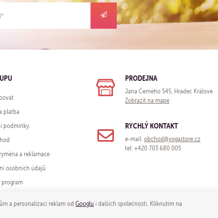
KUPU
PRODEJNA
Jana Černého 545, Hradec Králové
povat
Zobrazit na mapě
a platba
RYCHLÝ KONTAKT
í podmínky
e-mail:
obchod@yogastore.cz
chod
tel: +420 703 680 005
 výměna a reklamace
ní osobních údajů
í program
ům a personalizaci reklam od
Googlu
i dalších společností. Kliknutím na