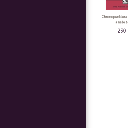
Chronopunktura -
a naše z
230 
KO