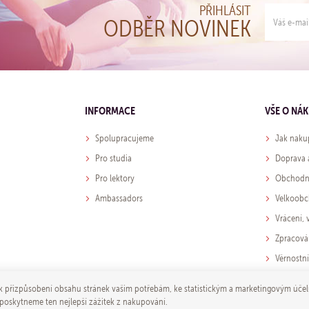
PŘIHLÁSIT
ODBĚR NOVINEK
INFORMACE
VŠE O NÁ
Spolupracujeme
Jak naku
Pro studia
Doprava 
Pro lektory
Obchodn
Ambassadors
Velkoob
Vrácení,
Zpracová
Věrnostn
přizpůsobení obsahu stránek vašim potřebám, ke statistickým a marketingovým účel
 poskytneme ten nejlepší zážitek z nakupování.