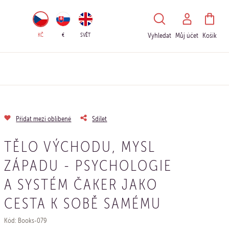
HLEDAT
KČ
€
SVĚT
Vyhledat
Můj účet
Košík
Přidat mezi oblíbené
Sdílet
TĚLO VÝCHODU, MYSL
ZÁPADU - PSYCHOLOGIE
A SYSTÉM ČAKER JAKO
CESTA K SOBĚ SAMÉMU
Kód: Books-079