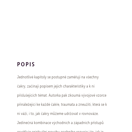
POPIS
Jednotlivé kapitoly se postupně zaměřují na všechny
čakry, začínají popisem jejich charakteristiky a k ní
příslušejících témat. Autorka pak zkoumá vývojové vzorce
přináležející ke každé čakře, traumata a zneužití, která se k
ní váží, i to, jak čakry můžeme udržovat v rovnováze.
Jedinečná kombinace východních a západních přístupů
osvětluje spirituální povahu osobního rozvoje i to, jak je