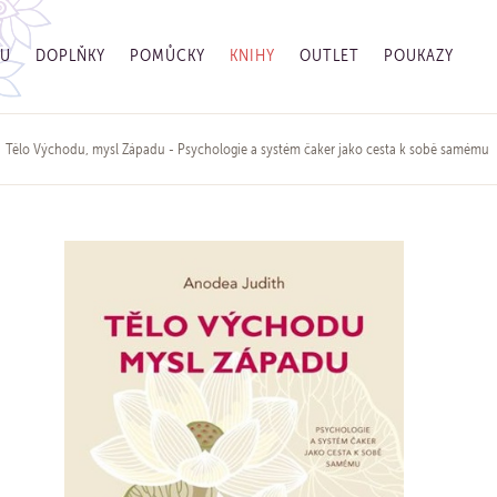
GU
DOPLŇKY
POMŮCKY
KNIHY
OUTLET
POUKAZY
Tělo Východu, mysl Západu - Psychologie a systém čaker jako cesta k sobě samému