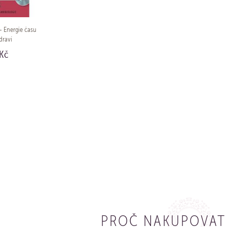
 Energie času
draví
Kč
UPIT
PROČ NAKUPOVAT