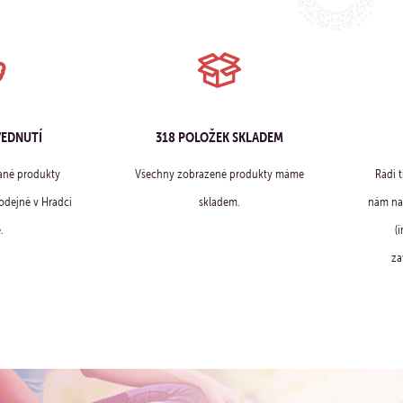
VEDNUTÍ
318 POLOŽEK SKLADEM
ané produkty
Všechny zobrazené produkty máme
Rádi 
dejně v Hradci
skladem.
nám na 
.
(
za