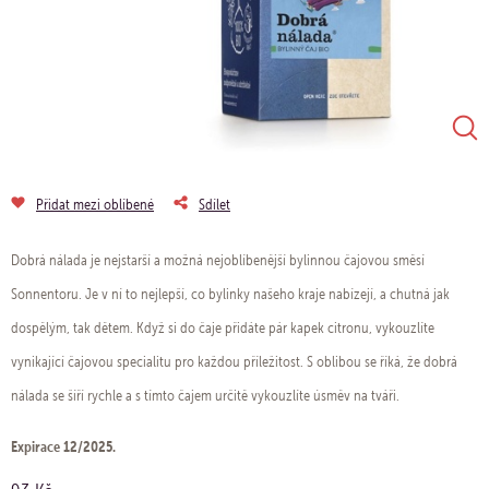
Přidat mezi oblíbené
Sdílet
Dobrá nálada je nejstarší a možná nejoblíbenější bylinnou čajovou směsí
Sonnentoru. Je v ní to nejlepší, co bylinky našeho kraje nabízejí, a chutná jak
dospělým, tak dětem. Když si do čaje přidáte pár kapek citronu, vykouzlíte
vynikající čajovou specialitu pro každou příležitost. S oblibou se říká, že dobrá
nálada se šíří rychle a s tímto čajem určitě vykouzlíte úsměv na tváři.
Expirace 12/2025.