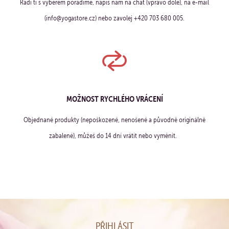
Rádi ti s výběrem poradíme, napiš nám na chat (vpravo dole), na e-mail
(info@yogastore.cz) nebo zavolej +420 703 680 005.
MOŽNOST RYCHLÉHO VRÁCENÍ
Objednané produkty (nepoškozené, nenošené a původně originálně
zabalené), můžeš do 14 dní vrátit nebo vyměnit.
PŘIHLÁSIT