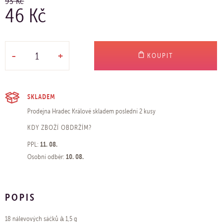
93 Kč
46 Kč
-
+
KOUPIT
SKLADEM
Prodejna Hradec Králové
skladem poslední 2 kusy
KDY ZBOŽÍ OBDRŽÍM?
11. 08.
PPL:
10. 08.
Osobní odběr:
POPIS
18 nálevových sáčků à 1,5 g