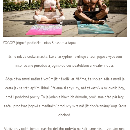
YOGGYS jógová podložka Lotus Blossom a Aqua
Jsme mladá česká značka, která láskyplně navrhuje a tvoří jógové vybavení
inspirované přírodou a jogínskou cestovatelskou a kreativní duší.
Jóga dává smysl našim životům již několik let. Věříme, že spojení těla a mysli je
cesta jak se stát lepšími lidmi. Přejeme si abys i ty, náš zákazník a milovník jógy,
prožil podobné pocity. To je jeden z hlavních důvodů, proč jsme před pár lety,
začali prodávat jógové a meditační produkty skrz náš již dobře známý Yoga Store
obchod.
Ale již brzy poté, během našeho delšího pobytu na Bali, jsme zjistili, že nám něco