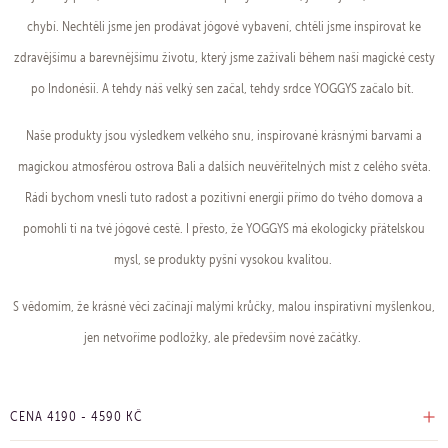
chybí. Nechtěli jsme jen prodávat jógové vybavení, chtěli jsme inspirovat ke
zdravějšímu a barevnějšímu životu, který jsme zažívali během naší magické cesty
po Indonésii. A tehdy náš velký sen začal, tehdy srdce YOGGYS začalo bít.
Naše produkty jsou výsledkem velkého snu, inspirované krásnými barvami a
magickou atmosférou ostrova Bali a dalších neuvěřitelných míst z celého světa.
Rádi bychom vnesli tuto radost a pozitivní energii přímo do tvého domova a
pomohli ti na tvé jógové cestě. I přesto, že YOGGYS má ekologicky přátelskou
mysl, se produkty pyšní vysokou kvalitou.
S vědomím, že krásné věci začínají malými krůčky, malou inspirativní myšlenkou,
jen netvoříme podložky, ale především nové začátky.
CENA
4190
-
4590
KČ