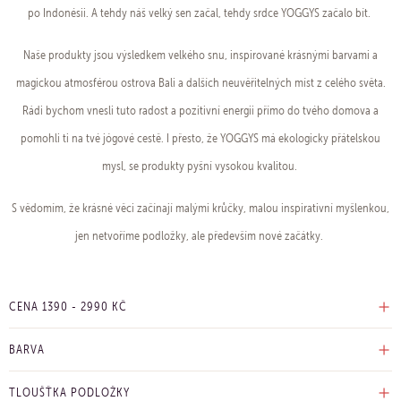
po Indonésii. A tehdy náš velký sen začal, tehdy srdce YOGGYS začalo bít.
Naše produkty jsou výsledkem velkého snu, inspirované krásnými barvami a
magickou atmosférou ostrova Bali a dalších neuvěřitelných míst z celého světa.
Rádi bychom vnesli tuto radost a pozitivní energii přímo do tvého domova a
pomohli ti na tvé jógové cestě. I přesto, že YOGGYS má ekologicky přátelskou
mysl, se produkty pyšní vysokou kvalitou.
S vědomím, že krásné věci začínají malými krůčky, malou inspirativní myšlenkou,
jen netvoříme podložky, ale především nové začátky.
CENA
1390
-
2990
KČ
BARVA
TLOUŠŤKA PODLOŽKY