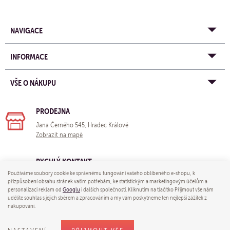
NAVIGACE
INFORMACE
VŠE O NÁKUPU
PRODEJNA
Jana Černého 545, Hradec Králové
Zobrazit na mapě
RYCHLÝ KONTAKT
Používáme soubory cookie ke správnému fungování vašeho oblíbeného e-shopu, k
e-mail:
obchod@yogastore.cz
přizpůsobení obsahu stránek vašim potřebám, ke statistickým a marketingovým účelům a
tel: +420 703 680 005
personalizaci reklam od
Googlu
i dalších společností. Kliknutím na tlačítko Přijmout vše nám
udělíte souhlas s jejich sběrem a zpracováním a my vám poskytneme ten nejlepší zážitek z
nakupování.
© 2026 Yoga store - e-mail:
obchod@yogastore.cz