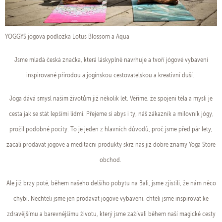
YOGGYS jógová podložka Lotus Blossom a Aqua
Jsme mladá česká značka, která láskyplně navrhuje a tvoří jógové vybavení
inspirované přírodou a jogínskou cestovatelskou a kreativní duší.
Jóga dává smysl našim životům již několik let. Věříme, že spojení těla a mysli je
cesta jak se stát lepšími lidmi. Přejeme si abys i ty, náš zákazník a milovník jógy,
prožil podobné pocity. To je jeden z hlavních důvodů, proč jsme před pár lety,
začali prodávat jógové a meditační produkty skrz náš již dobře známý Yoga Store
obchod.
Ale již brzy poté, během našeho delšího pobytu na Bali, jsme zjistili, že nám něco
chybí. Nechtěli jsme jen prodávat jógové vybavení, chtěli jsme inspirovat ke
zdravějšímu a barevnějšímu životu, který jsme zažívali během naší magické cesty