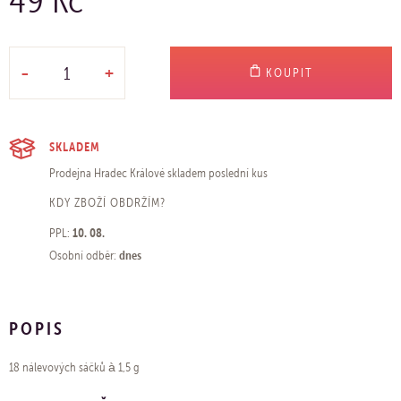
49 Kč
-
+
KOUPIT
SKLADEM
Prodejna Hradec Králové
skladem poslední kus
KDY ZBOŽÍ OBDRŽÍM?
10. 08.
PPL:
dnes
Osobní odběr:
POPIS
18 nálevových sáčků à 1,5 g