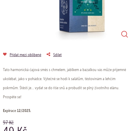
Přidat mezi oblíbené
Sdílet
Tato harmonická čajová směs s chmelem, jablkem a bazalkou vás může příjemně
ukolébat, jako v pohádce. Výtečně se hodí k salátům, těstovinám a lehčím
pokrmům. Štěstí je... vydat se do říše snů a probudit se plný životního elánu.
Prospěte se!
Expirace 12/2025.
97 Kč