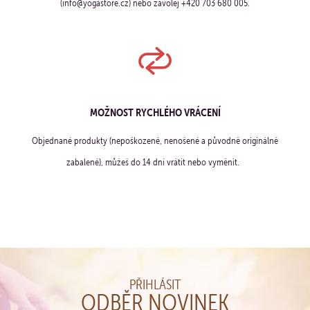
(info@yogastore.cz) nebo zavolej +420 703 680 005.
MOŽNOST RYCHLÉHO VRÁCENÍ
Objednané produkty (nepoškozené, nenošené a původně originálně
zabalené), můžeš do 14 dní vrátit nebo vyměnit.
PŘIHLÁSIT
ODBĚR NOVINEK