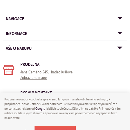
NAVIGACE
INFORMACE
VŠE O NÁKUPU
PRODEJNA
Jana Černého 545, Hradec Králové
Zobrazit na mapě
RYCHLÝ KONTAKT
Používáme soubory cookie ke správnému fungování vašeho oblíbeného e-shopu, k
e-mail:
obchod@yogastore.cz
přizpůsobení obsahu stránek vašim potřebám, ke statistickým a marketingovým účelům a
tel: +420 703 680 005
personalizaci reklam od
Googlu
i dalších společností. Kliknutím na tlačítko Přijmout vše nám
udělíte souhlas s jejich sběrem a zpracováním a my vám poskytneme ten nejlepší zážitek z
nakupování.
© 2026 Yoga store - e-mail:
obchod@yogastore.cz