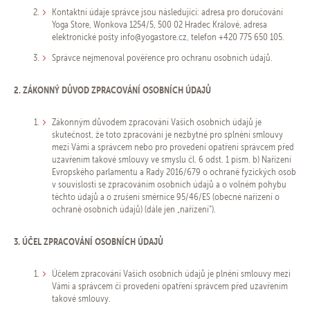
Kontaktní údaje správce jsou následující: adresa pro doručování
Yoga Store, Wonkova 1254/5, 500 02 Hradec Králové, adresa
elektronické pošty info@yogastore.cz, telefon +420 775 650 105.
Správce nejmenoval pověřence pro ochranu osobních údajů.
2. ZÁKONNÝ DŮVOD ZPRACOVÁNÍ OSOBNÍCH ÚDAJŮ
Zákonným důvodem zpracování Vašich osobních údajů je
skutečnost, že toto zpracování je nezbytné pro splnění smlouvy
mezi Vámi a správcem nebo pro provedení opatření správcem před
uzavřením takové smlouvy ve smyslu čl. 6 odst. 1 písm. b) Nařízení
Evropského parlamentu a Rady 2016/679 o ochraně fyzických osob
v souvislosti se zpracováním osobních údajů a o volném pohybu
těchto údajů a o zrušení směrnice 95/46/ES (obecné nařízení o
ochraně osobních údajů) (dále jen „nařízení“).
3. ÚČEL ZPRACOVÁNÍ OSOBNÍCH ÚDAJŮ
Účelem zpracování Vašich osobních údajů je plnění smlouvy mezi
Vámi a správcem či provedení opatření správcem před uzavřením
takové smlouvy.