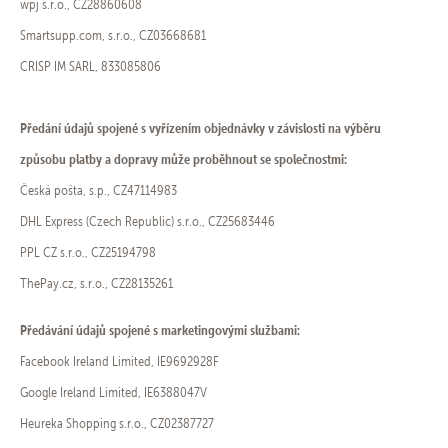
wpj s.r.o., CZ28860608
Smartsupp.com, s.r.o., CZ03668681
CRISP IM SARL, 833085806
Předání údajů spojené s vyřízením objednávky v závislosti na výběru
způsobu platby a dopravy může proběhnout se společnostmi:
Česká pošta, s.p., CZ47114983
DHL Express (Czech Republic) s.r.o., CZ25683446
PPL CZ s.r.o., CZ25194798
ThePay.cz, s.r.o., CZ28135261
Předávání údajů spojené s marketingovými službami:
Facebook Ireland Limited, IE9692928F
Google Ireland Limited, IE6388047V
Heureka Shopping s.r.o., CZ02387727