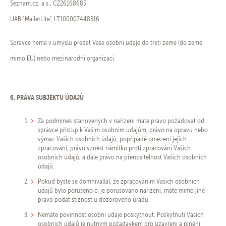
Seznam.cz, a.s., CZ26168685
UAB "MailerLite", LT100007448516
Správce nemá v úmyslu předat Vaše osobní údaje do třetí země (do země
mimo EU) nebo mezinárodní organizaci.
6. PRÁVA SUBJEKTU ÚDAJŮ
​Za podmínek stanovených v nařízení máte právo požadovat od
správce přístup k Vašim osobním údajům, právo na opravu nebo
výmaz Vašich osobních údajů, popřípadě omezení jejich
zpracování, právo vznést námitku proti zpracování Vašich
osobních údajů, a dále právo na přenositelnost Vašich osobních
údajů.
Pokud byste se domníval(a), že zpracováním Vašich osobních
údajů bylo porušeno či je porušováno nařízení, máte mimo jiné
právo podat stížnost u dozorového úřadu.
Nemáte povinnost osobní údaje poskytnout. Poskytnutí Vašich
osobních údajů je nutným požadavkem pro uzavření a plnění