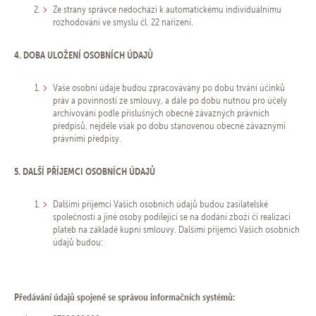
Ze strany správce nedochází k automatickému individuálnímu
rozhodování ve smyslu čl. 22 nařízení.
4. DOBA ULOŽENÍ OSOBNÍCH ÚDAJŮ
Vaše osobní údaje budou zpracovávány po dobu trvání účinků
práv a povinností ze smlouvy, a dále po dobu nutnou pro účely
archivování podle příslušných obecně závazných právních
předpisů, nejdéle však po dobu stanovenou obecně závaznými
právními předpisy.
5. DALŠÍ PŘÍJEMCI OSOBNÍCH ÚDAJŮ
Dalšími příjemci Vašich osobních údajů budou zasílatelské
společnosti a jiné osoby podílející se na dodání zboží či realizaci
plateb na základě kupní smlouvy. Dalšími příjemci Vašich osobních
údajů budou:
Předávání údajů spojené se správou informačních systémů: