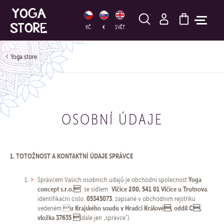
HLEDAT
KČ
€
SVĚT
Yoga store
OSOBNÍ ÚDAJE
1. TOTOŽNOST A KONTAKTNÍ ÚDAJE SPRÁVCE
Yoga
Správcem Vašich osobních údajů je obchodní společnost​
concept s.r.o.
Vlčice 200, 541 01 Vlčice u Trutnova
se sídlem
,
05345073
identifikační číslo:
, zapsané v obchodním rejstříku
u Krajského soudu v Hradci Králové, oddíl C,
vedeném 
vložka 37635 
(dále jen „správce“).