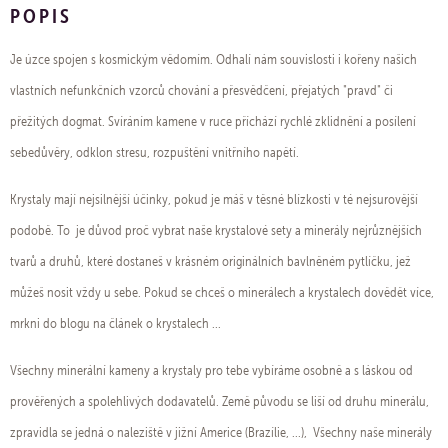
POPIS
Je úzce spojen s kosmickým vědomím. Odhalí nám souvislosti i kořeny našich
vlastních nefunkčních vzorců chování a přesvědčení, přejatých "pravd" či
přežitých dogmat. Svíráním kamene v ruce příchází rychlé zklidnění a posílení
sebedůvěry, odklon stresu, rozpuštění vnitřního napětí.
Krystaly mají nejsilnější účinky, pokud je máš v těsné blízkosti v té nejsurovější
podobě. To je důvod proč vybrat naše krystalové sety a minerály nejrůznějších
tvarů a druhů, které dostaneš v krásném originálních bavlněném pytlíčku, jež
můžeš nosit vždy u sebe. Pokud se chceš o minerálech a krystalech dovědět více,
mrkni do blogu na článek o krystalech ...
Všechny minerální kameny a krystaly pro tebe vybíráme osobně a s láskou od
prověřených a spolehlivých dodavatelů. Země původu se liší od druhu minerálu,
zpravidla se jedná o naleziště v jižní Americe (Brazílie, ...), Všechny naše minerály