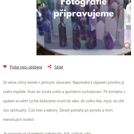
Přidat mezi oblíbené
Sdílet
Je velice citlivý kámen s jemnými vibracemi. Napomáhá k objevení pravého já
svého majitele. Vnáší do života světlo a spontánní rozhodování. Při kontaktu s
opálem se velmi rychle dokážeme vnořit do sebe, do svého těla, mysli, do sfér
naší spirituality. Čistí krev a ledviny. Ženám pomáhá při porodu a mírní
menstruační bolesti.
Je spojován se znamením zvěrokruhu: býk, vodnář, ryby.