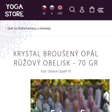
HLEDAT
KČ
€
SVĚT
Drahé kameny a minerály
KRYSTAL BROUŠENÝ OPÁL
RŮŽOVÝ OBELISK - 70 GR
Kód: Obelisk-OpalR-70