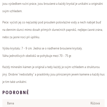
jsou výsledkem ruční práce, jsou broušené a každý krystal je unikátní a originální
svým vzhledem.
Péče: vyčisti jej co nejčastěji pod proudem polovlažné vody a nech nabíjet buď
na denním slunci mimo dosah přímých slunečních paprsků, nejlépe časně zrána,
nebo za jasné noci při úplňku.
Výška krystalu: 7 - 9 cm. Jedná se o nádherné broušené krystaly.
Váha jednotlivých obelisků se pohybuje mezi 70 - 75 gr.
Každý minerální kámen je originál a tedy každý je svým vzhledem a strukturou
jiný. Drobné "nedostatky" a prasklinky jsou přirozeným jevem kamene a každý kus
je tím také unikátní.
PODROBNĚ
Barva
Růžová