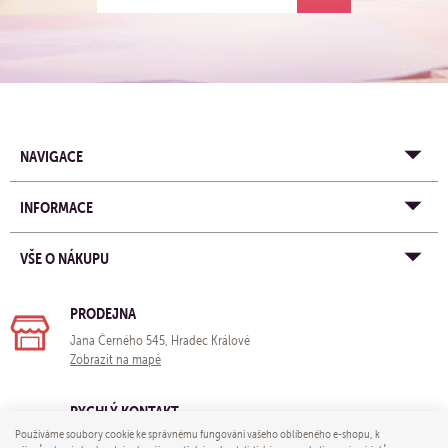
NAVIGACE
INFORMACE
VŠE O NÁKUPU
PRODEJNA
Jana Černého 545, Hradec Králové
Zobrazit na mapě
RYCHLÝ KONTAKT
Používáme soubory cookie ke správnému fungování vašeho oblíbeného e-shopu, k
e-mail:
obchod@yogastore.cz