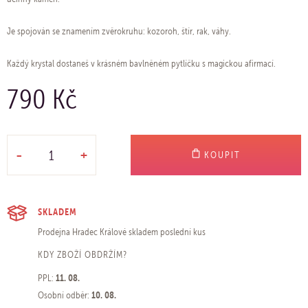
Je spojován se znamením zvěrokruhu: kozoroh, štír, rak, váhy.
Každý krystal dostaneš v krásném bavlněném pytlíčku s magickou afirmací.
790 Kč
-
+
KOUPIT
SKLADEM
Prodejna Hradec Králové
skladem poslední kus
KDY ZBOŽÍ OBDRŽÍM?
11. 08.
PPL:
10. 08.
Osobní odběr: