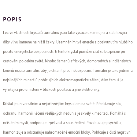
POPIS
Léčivé vlastnosti krystalů turmalínu jsou také vysoce uzemňující a stabilizující
díky vlivu kamene na nižší čakry. Uzemněním tvé energie a poskytnutím hlubšího
pocitu energetické bezpečnosti, ti tento krystal pomůže cítit se bezpečně při
cestování po celém světě. Mnoho šamanů afrických, domorodých a indiánských
kmenů nosilo turmalín, aby je chránil před nebezpečím. Turmalín je také jedním z
nejsilnějších minerálů pohlcujících elektromagnetické záření, díky čemuž je
vynikající pro umístění v blízkosti počítačů a jiné elektroniky.
Křišťál je univerzálním a nejúčinnějším krystalem na světě. Představuje sílu,
ochranu, harmonii, léčení všelijakých neduh a je skvělý k meditaci. Pomáhá s
očištěním mysli, podporuje trpělivost a soustředění. Povzbuzuje psychiku,
harmonizuje a odstraňuje nahromaděné emoční bloky. Pohlcuje a čistí negativní