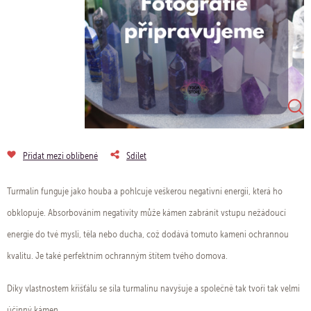
Přidat mezi oblíbené
Sdílet
Turmalín funguje jako houba a pohlcuje veškerou negativní energii, která ho
obklopuje. Absorbováním negativity může kámen zabránit vstupu nežádoucí
energie do tvé mysli, těla nebo ducha, což dodává tomuto kameni ochrannou
kvalitu. Je také perfektním ochranným štítem tvého domova.
Díky vlastnostem křišťálu se síla turmalínu navyšuje a společně tak tvoří tak velmi
účinný kámen.