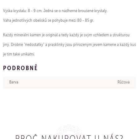
Výška krystalu: 8 - 9 cm. Jedná se o nádherné broušené krystaly.
Váha jednotlivých obelisků se pohybuje mezi 80 - 85 gr.
Každý minerální kámen je originál a tedy každý je svým vzhledem a strukturou
jiný. Drobné "nedostatky" a prasklinky jsou přirozeným jevem kamene a každý kus
je tím také unikátní.
PODROBNĚ
Barva
Růžová
PROČ NAKUPOVAT U NÁS?