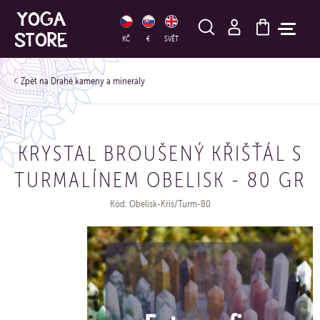
HLEDAT
KČ
€
SVĚT
Drahé kameny a minerály
KRYSTAL BROUŠENÝ KŘIŠŤÁL S
TURMALÍNEM OBELISK - 80 GR
Kód: Obelisk-Křiš/Turm-80