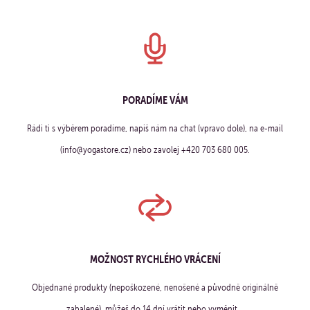
PORADÍME VÁM
Rádi ti s výběrem poradíme, napiš nám na chat (vpravo dole), na e-mail
(info@yogastore.cz) nebo zavolej +420 703 680 005.
MOŽNOST RYCHLÉHO VRÁCENÍ
Objednané produkty (nepoškozené, nenošené a původně originálně
zabalené), můžeš do 14 dní vrátit nebo vyměnit.