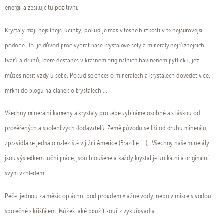
energii a zesiluje tu pozitivní.
Krystaly mají nejsilnější účinky, pokud je máš v těsné blízkosti v té nejsurovější
podobě. To je důvod proč vybrat naše krystalové sety a minerály nejrůznějších
tvarů a druhů, které dostaneš v krásném originálních bavlněném pytlíčku, jež
můžeš nosit vždy u sebe. Pokud se chceš o minerálech a krystalech dovědět více,
mrkni do blogu na článek o krystalech ...
Všechny minerální kameny a krystaly pro tebe vybíráme osobně a s láskou od
prověřených a spolehlivých dodavatelů. Země původu se liší od druhu minerálu,
zpravidla se jedná o naleziště v jižní Americe (Brazílie, ...), Všechny naše minerály
jsou výsledkem ruční práce, jsou broušené a každý krystal je unikátní a originální
svým vzhledem.
Péče: jednou za měsíc opláchni pod proudem vlažné vody, nebo v misce s vodou
společně s křišťálem. Můžeš také použít kouř z vykuřovadla.