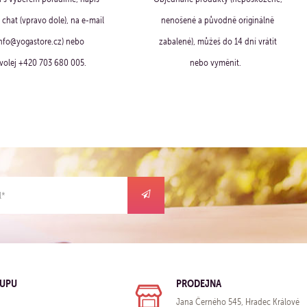
chat (vpravo dole), na e-mail
nenošené a původně originálně
info@yogastore.cz) nebo
zabalené), můžeš do 14 dní vrátit
volej +420 703 680 005.
nebo vyměnit.
KUPU
PRODEJNA
Jana Černého 545, Hradec Králové