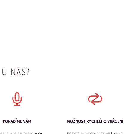
 U NÁS?
PORADÍME VÁM
MOŽNOST RYCHLÉHO VRÁCENÍ
ti s výběrem poradíme, napiš
Objednané produkty (nepoškozené,