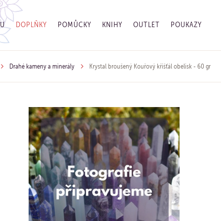
GU
DOPLŇKY
POMŮCKY
KNIHY
OUTLET
POUKAZY
Drahé kameny a minerály
Krystal broušený Kouřový křišťál obelisk - 60 gr