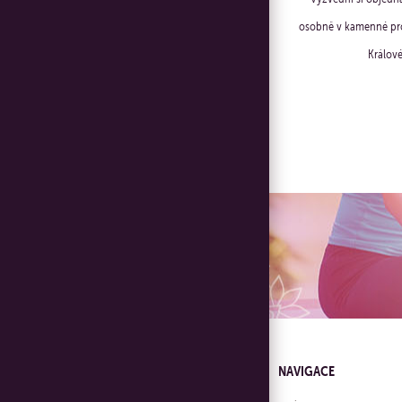
osobně v kamenné pro
Králové
NAVIGACE