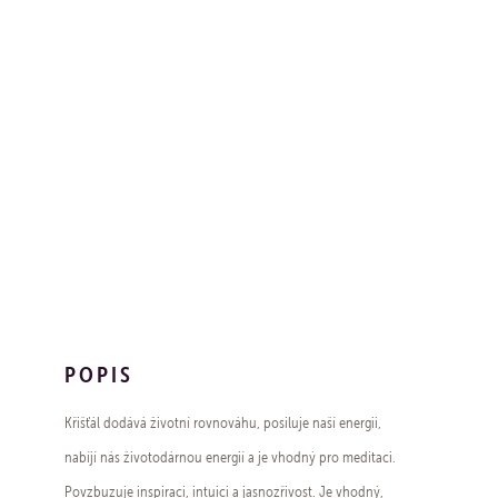
POPIS
Křišťál dodává životní rovnováhu, posiluje naší energii,
nabíjí nás životodárnou energií a je vhodný pro meditaci.
Povzbuzuje inspiraci, intuici a jasnozřivost. Je vhodný,