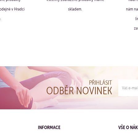
dejně v Hradci
skladem.
nám na 
.
(
za
PŘIHLÁSIT
ODBĚR NOVINEK
INFORMACE
VŠE O NÁ