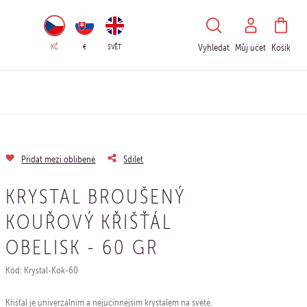
HLEDAT
KČ
€
SVĚT
Vyhledat
Můj účet
Košík
Přidat mezi oblíbené
Sdílet
KRYSTAL BROUŠENÝ
KOUŘOVÝ KŘIŠŤÁL
OBELISK - 60 GR
Kód: Krystal-Kok-60
Křišťál je univerzálním a nejúčinnějším krystalem na světě.