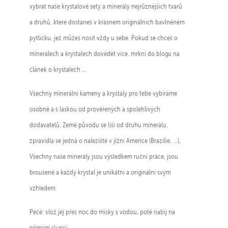
vybrat naše krystalové sety a minerály nejrůznějších tvarů
a druhů, které dostaneš v krásném originálních bavlněném
pytlíčku, jež můžeš nosit vždy u sebe. Pokud se chceš o
minerálech a krystalech dovědět více, mrkni do blogu na
článek o krystalech ...
Všechny minerální kameny a krystaly pro tebe vybíráme
osobně a s láskou od prověřených a spolehlivých
dodavatelů. Země původu se liší od druhu minerálu,
zpravidla se jedná o naleziště v jižní Americe (Brazílie, ...),
Všechny naše minerály jsou výsledkem ruční práce, jsou
broušené a každý krystal je unikátní a originální svým
vzhledem.
Péče: vlož jej přes noc do misky s vodou, poté nabij na
přímém slunci.