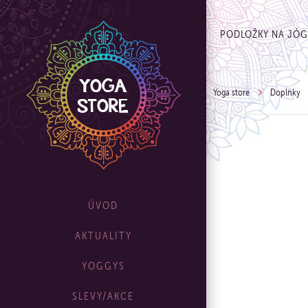
PODLOŽKY NA JÓ
Yoga store
Doplňky
ÚVOD
AKTUALITY
YOGGYS
SLEVY/AKCE