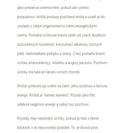
jako prevence onemocnění, pokud ale i přesto
propuknou, křišťál posiluje postižená místa a uvádí je do
souladu s celým organismem a všemi energetickými
centry. Pomáhá očišťovat krevní oběh od všech škodlivin
způsobených kouřením, konzumací alkoholu, tučných
jídel, nedostatkem pohybu a stresy. Čímž pomáhá bránit
vzniku arterosklerózy, infarktu a anginy pectoris. Pozitivní
účinky má také při léčení očních chorob.
Křišťál symbolizuje světlo na zemi, jeho očistnou a léčivou
energii. Křišťál je “kámen kamenů”. Působí jako filtr,
odebírá negativní energii a nabíjí tou pozitivní.
Krystaly mají nejsilnější účinky, pokud je máš v těsné
blízkosti v té nejsurovější podobě. To je důvod proč