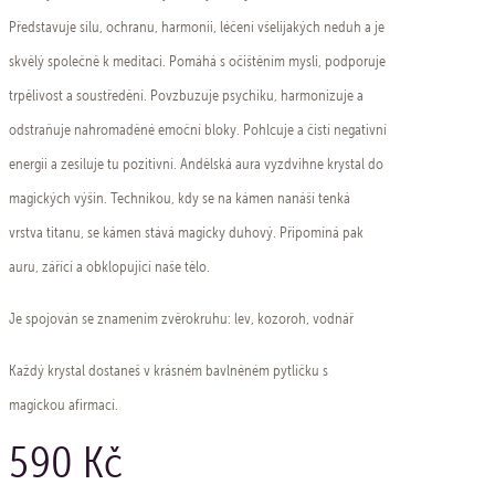
Představuje sílu, ochranu, harmonii, léčení všelijakých neduh a je
skvělý společně k meditaci. Pomáhá s očištěním mysli, podporuje
trpělivost a soustředění. Povzbuzuje psychiku, harmonizuje a
odstraňuje nahromaděné emoční bloky. Pohlcuje a čistí negativní
energii a zesiluje tu pozitivní. Andělská aura vyzdvihne krystal do
magických výšin. Technikou, kdy se na kámen nanáší tenká
vrstva titanu, se kámen stává magicky duhový. Připomíná pak
auru, zářící a obklopující naše tělo. ​​​​​​
Je spojován se znamením zvěrokruhu: lev, kozoroh, vodnář
Každý krystal dostaneš v krásném bavlněném pytlíčku s
magickou afirmací.
590 Kč