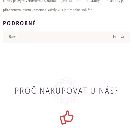
každý je svým vzhledem a strukturou jiný. Drobné "nedostatky" a prasklinky jsou
přirozeným jevem kamene a každý kus je tím také unikátní.
PODROBNĚ
Barva
Fialová
PROČ NAKUPOVAT U NÁS?