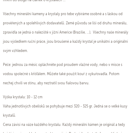
Všechny minerální kameny a krystaly pro tebe vybíráme osobně a s láskou od
prověřených a spolehlivých dodavatelů. Země původu se liší od druhu minerálu,
zpravidla se jedná o naleziště v jižní Americe (Brazílie, ...), Všechny naše minerály
jsou výsledkem ruční práce, jsou broušené a každý krystal je unikátní a originální
svým vzhledem.
Péče: jednou za měsíc opláchněte pod proudem vlažné vody, nebo v misce s
vodou společně s křišťálem. Můžete také použít kouř z vykuřovadla. Potom
nechej chvíli ve stínu, aby neztratil svou fialovou barvu.
Výška krystalu: 10 - 12 cm
Váha jednotlivých obelisků se pohybuje mezi 320 - 325 gr. Jedná se o velké kusy
krystalů.
Cena závisí na váze každého krystalu. Každý minerální kámen je originál a tedy