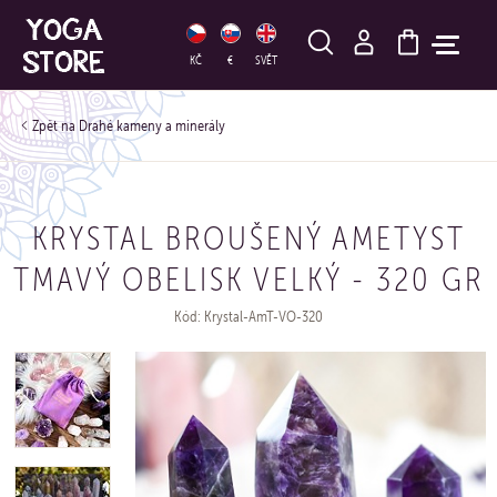
HLEDAT
KČ
€
SVĚT
Drahé kameny a minerály
KRYSTAL BROUŠENÝ AMETYST
TMAVÝ OBELISK VELKÝ - 320 GR
Kód: Krystal-AmT-VO-320