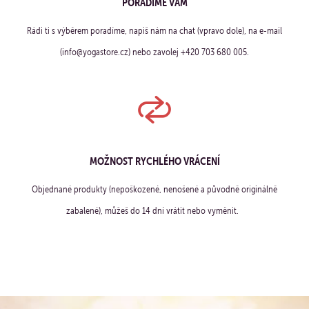
PORADÍME VÁM
Rádi ti s výběrem poradíme, napiš nám na chat (vpravo dole), na e-mail
(info@yogastore.cz) nebo zavolej +420 703 680 005.
MOŽNOST RYCHLÉHO VRÁCENÍ
Objednané produkty (nepoškozené, nenošené a původně originálně
zabalené), můžeš do 14 dní vrátit nebo vyměnit.