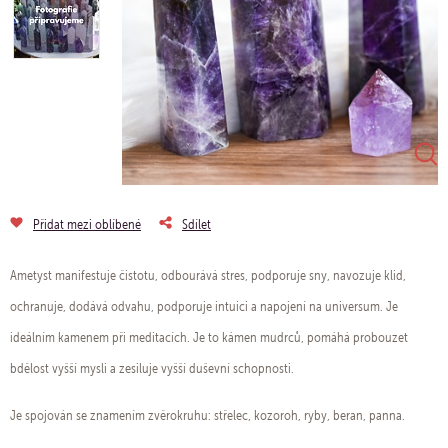
Přidat mezi oblíbené
Sdílet
Ametyst manifestuje čistotu, odbourává stres, podporuje sny, navozuje klid,
ochranuje, dodává odvahu, podporuje intuici a napojení na universum. Je
ideálním kamenem při meditacích. Je to kámen mudrců, pomáhá probouzet
bdělost vyšší mysli a zesiluje vyšší duševní schopnosti.
Je spojován se znamením zvěrokruhu: střelec, kozoroh, ryby, beran, panna.