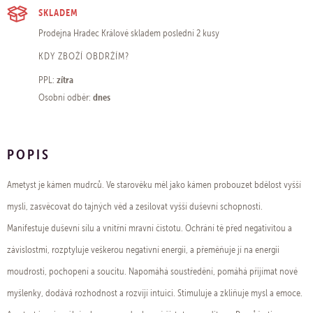
SKLADEM
Prodejna Hradec Králové
skladem poslední 2 kusy
KDY ZBOŽÍ OBDRŽÍM?
zítra
PPL:
dnes
Osobní odběr:
POPIS
Ametyst je kámen mudrců. Ve starověku měl jako kámen probouzet bdělost vyšší
mysli, zasvěcovat do tajných věd a zesilovat vyšší duševní schopnosti.
Manifestuje duševní sílu a vnitřní mravní čistotu. Ochrání tě před negativitou a
závislostmi, rozptyluje veškerou negativní energii, a přeměňuje jí na energii
moudrosti, pochopení a soucitu. Napomáhá soustředění, pomáhá přijímat nové
myšlenky, dodává rozhodnost a rozvíjí intuici. Stimuluje a zkliňuje mysl a emoce.