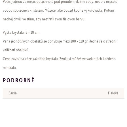
Péče: jednou za měsíc opláchněte pod proudem vlažné vody, nebo v misce s
vodou společně s křišťálem. Můžete také použít kouř z vykuřovadla. Potom
nechej chvíli ve stínu, aby neztratil svou fialovou barvu.
Výška krystalu: 8 - 10 cm
Váha jednotlivých obelisků se pohybuje mezi 100 - 110 gr. Jedná se o střední
velikosti obelisků.
Cena závisí na váze každého krystalu. Zvolit si můžeš ve variantách každého
minerálu.
PODROBNĚ
Barva
Fialová