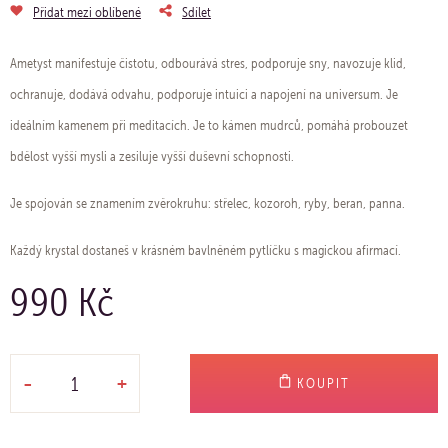
Přidat mezi oblíbené
Sdílet
Ametyst manifestuje čistotu, odbourává stres, podporuje sny, navozuje klid,
ochranuje, dodává odvahu, podporuje intuici a napojení na universum. Je
ideálním kamenem při meditacích. Je to kámen mudrců, pomáhá probouzet
bdělost vyšší mysli a zesiluje vyšší duševní schopnosti.
Je spojován se znamením zvěrokruhu: střelec, kozoroh, ryby, beran, panna.
Každý krystal dostaneš v krásném bavlněném pytlíčku s magickou afirmací.
990 Kč
-
+
KOUPIT