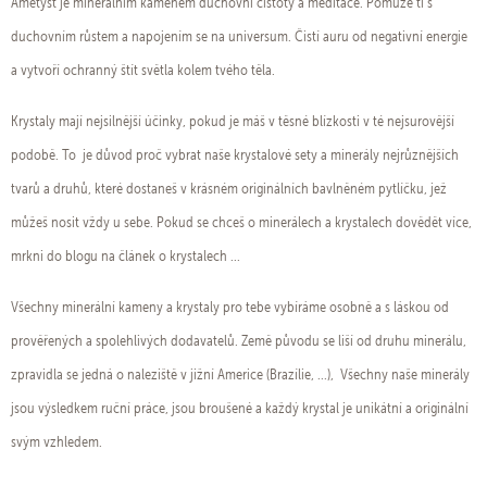
Ametyst je minerálním kamenem duchovní čistoty a meditace. Pomůže ti s
duchovním růstem a napojením se na universum. Čistí auru od negativní energie
a vytvoří ochranný štít světla kolem tvého těla.
Krystaly mají nejsilnější účinky, pokud je máš v těsné blízkosti v té nejsurovější
podobě. To je důvod proč vybrat naše krystalové sety a minerály nejrůznějších
tvarů a druhů, které dostaneš v krásném originálních bavlněném pytlíčku, jež
můžeš nosit vždy u sebe. Pokud se chceš o minerálech a krystalech dovědět více,
mrkni do blogu na článek o krystalech ...
Všechny minerální kameny a krystaly pro tebe vybíráme osobně a s láskou od
prověřených a spolehlivých dodavatelů. Země původu se liší od druhu minerálu,
zpravidla se jedná o naleziště v jižní Americe (Brazílie, ...), Všechny naše minerály
jsou výsledkem ruční práce, jsou broušené a každý krystal je unikátní a originální
svým vzhledem.