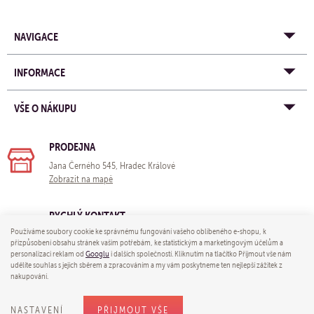
NAVIGACE
INFORMACE
VŠE O NÁKUPU
PRODEJNA
Jana Černého 545, Hradec Králové
Zobrazit na mapě
RYCHLÝ KONTAKT
Používáme soubory cookie ke správnému fungování vašeho oblíbeného e-shopu, k
e-mail:
obchod@yogastore.cz
přizpůsobení obsahu stránek vašim potřebám, ke statistickým a marketingovým účelům a
tel: +420 703 680 005
personalizaci reklam od
Googlu
i dalších společností. Kliknutím na tlačítko Přijmout vše nám
udělíte souhlas s jejich sběrem a zpracováním a my vám poskytneme ten nejlepší zážitek z
nakupování.
© 2026 Yoga store - e-mail:
obchod@yogastore.cz
NASTAVENÍ
PŘIJMOUT VŠE