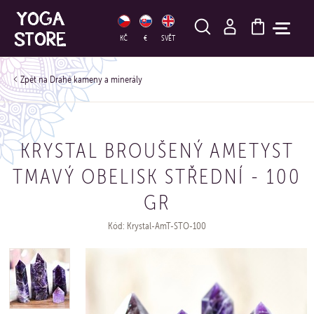
HLEDAT
KČ
€
SVĚT
Drahé kameny a minerály
KRYSTAL BROUŠENÝ AMETYST
TMAVÝ OBELISK STŘEDNÍ - 100
GR
Kód: Krystal-AmT-STO-100