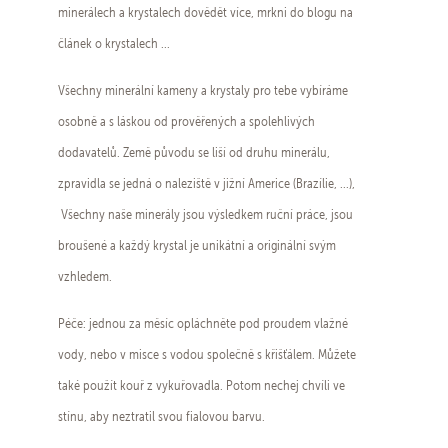
minerálech a krystalech dovědět více, mrkni do blogu na
článek o krystalech ...
Všechny minerální kameny a krystaly pro tebe vybíráme
osobně a s láskou od prověřených a spolehlivých
dodavatelů. Země původu se liší od druhu minerálu,
zpravidla se jedná o naleziště v jižní Americe (Brazílie, ...),
Všechny naše minerály jsou výsledkem ruční práce, jsou
broušené a každý krystal je unikátní a originální svým
vzhledem.
Péče: jednou za měsíc opláchněte pod proudem vlažné
vody, nebo v misce s vodou společně s křišťálem. Můžete
také použít kouř z vykuřovadla. Potom nechej chvíli ve
stínu, aby neztratil svou fialovou barvu.