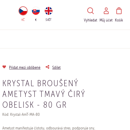
HLEDAT
KČ
€
SVĚT
Vyhledat
Můj účet
Košík
Přidat mezi oblíbené
Sdílet
KRYSTAL BROUŠENÝ
AMETYST TMAVÝ ČIRÝ
OBELISK - 80 GR
Kód: Krystal-AmT-MA-80
Ametyst manifestuje čistotu, odbourává stres, podporuje sny,