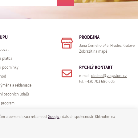
KUPU
PRODEJNA
Jana Černého 545, Hradec Králové
povat
Zobrazit na mapě
a platba
RYCHLÝ KONTAKT
í podmínky
e-mail:
obchod@yogastore.cz
chod
tel: +420 703 680 005
 výměna a reklamace
ní osobních údajů
í program
ům a personalizaci reklam od
Googlu
i dalších společností. Kliknutím na
gastore.cz
cookies