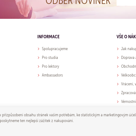
ODBĚR NOVINEK
INFORMACE
VŠE O NÁ
Spolupracujeme
Jak naku
Pro studia
Doprava 
Pro lektory
Obchodn
Ambassadors
Velkoob
Vrácení,
Zpracová
Věrnostn
přizpůsobení obsahu stránek vašim potřebám, ke statistickým a marketingovým účel
 poskytneme ten nejlepší zážitek z nakupování.
© 2026 Yoga store - e-mail:
obchod@yo
Shop máme od
wpj.cz
|
Nastavení 