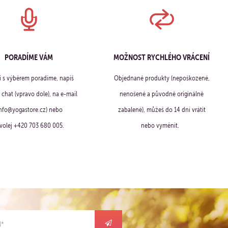
PORADÍME VÁM
MOŽNOST RYCHLÉHO VRÁCENÍ
ti s výběrem poradíme, napiš
Objednané produkty (nepoškozené,
chat (vpravo dole), na e-mail
nenošené a původně originálně
info@yogastore.cz) nebo
zabalené), můžeš do 14 dní vrátit
volej +420 703 680 005.
nebo vyměnit.