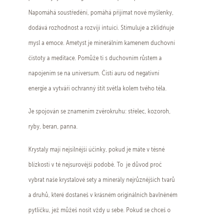
Napomáhá soustředění, pomáhá přijímat nové myšlenky,
dodává rozhodnost a rozvíjí intuici. Stimuluje a zklidňuje
mysl a emoce. Ametyst je minerálním kamenem duchovní
čistoty a meditace. Pomůže ti s duchovním růstem a
napojením se na universum. Čistí auru od negativní
energie a vytváří ochranný štít světla kolem tvého těla.
Je spojován se znamením zvěrokruhu: střelec, kozoroh,
ryby, beran, panna.
Krystaly mají nejsilnější účinky, pokud je máte v těsné
blízkosti v té nejsurovější podobě. To je důvod proč
vybrat naše krystalové sety a minerály nejrůznějších tvarů
a druhů, které dostaneš v krásném originálních bavlněném
pytlíčku, jež můžeš nosit vždy u sebe. Pokud se chceš o