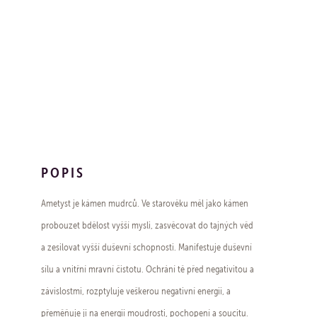
POPIS
Ametyst je kámen mudrců. Ve starověku měl jako kámen
probouzet bdělost vyšší mysli, zasvěcovat do tajných věd
a zesilovat vyšší duševní schopnosti. Manifestuje duševní
sílu a vnitřní mravní čistotu. Ochrání tě před negativitou a
závislostmi, rozptyluje veškerou negativní energii, a
přeměňuje ji na energii moudrosti, pochopení a soucitu.