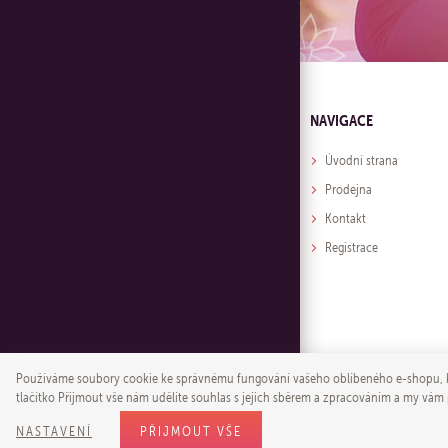
NAVIGACE
Úvodní strana
Prodejna
Kontakt
Registrace
Používáme soubory cookie ke správnému fungování vašeho oblíbeného e-shopu, k 
tlačítko Přijmout vše nám udělíte souhlas s jejich sběrem a zpracováním a my vám
NASTAVENÍ
PŘIJMOUT VŠE