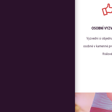
OSOBNÍ VYZ
Vyzvedni si objedn
osobně v kamenné pro
Králové