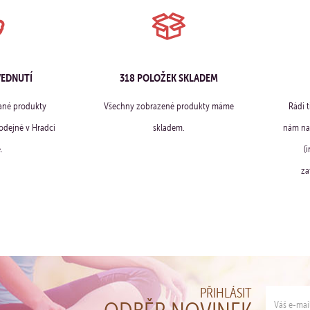
VEDNUTÍ
318 POLOŽEK SKLADEM
ané produkty
Všechny zobrazené produkty máme
Rádi 
dejně v Hradci
skladem.
nám na 
.
(
za
PŘIHLÁSIT