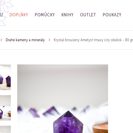
GU
DOPLŇKY
POMŮCKY
KNIHY
OUTLET
POUKAZY
Drahé kameny a minerály
Krystal broušený Ametyst tmavý čirý obelisk - 80 gr