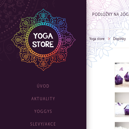
PODLOŽKY NA JÓ
Yoga store
Doplňky
ÚVOD
AKTUALITY
YOGGYS
SLEVY/AKCE