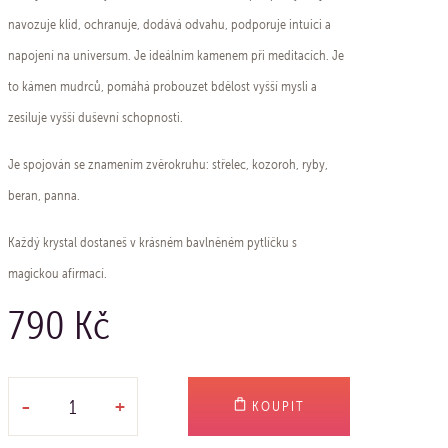
navozuje klid, ochranuje, dodává odvahu, podporuje intuici a
napojení na universum. Je ideálním kamenem při meditacích. Je
to kámen mudrců, pomáhá probouzet bdělost vyšší mysli a
zesiluje vyšší duševní schopnosti.
Je spojován se znamením zvěrokruhu: střelec, kozoroh, ryby,
beran, panna.
Každý krystal dostaneš v krásném bavlněném pytlíčku s
magickou afirmací.
790 Kč
-
+
KOUPIT