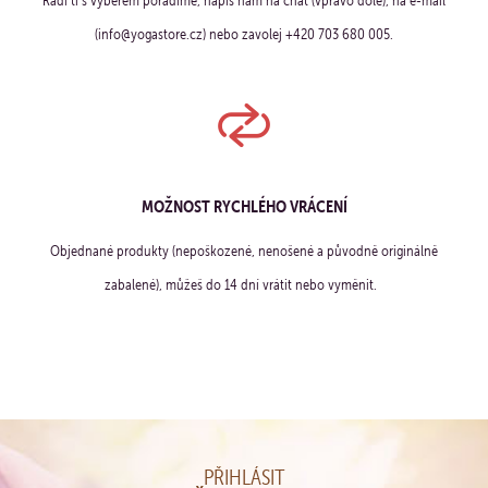
Rádi ti s výběrem poradíme, napiš nám na chat (vpravo dole), na e-mail
(info@yogastore.cz) nebo zavolej +420 703 680 005.
MOŽNOST RYCHLÉHO VRÁCENÍ
Objednané produkty (nepoškozené, nenošené a původně originálně
zabalené), můžeš do 14 dní vrátit nebo vyměnit.
PŘIHLÁSIT