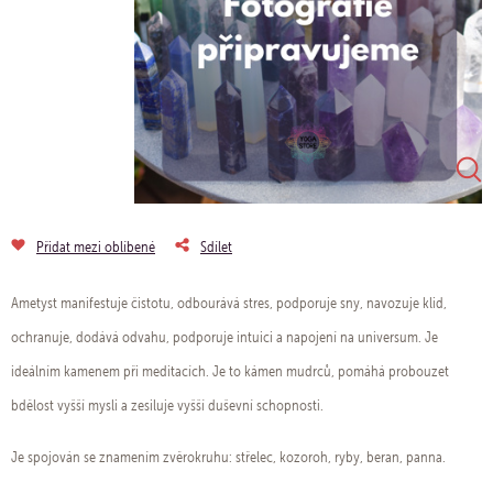
Přidat mezi oblíbené
Sdílet
Ametyst manifestuje čistotu, odbourává stres, podporuje sny, navozuje klid,
ochranuje, dodává odvahu, podporuje intuici a napojení na universum. Je
ideálním kamenem při meditacích. Je to kámen mudrců, pomáhá probouzet
bdělost vyšší mysli a zesiluje vyšší duševní schopnosti.
Je spojován se znamením zvěrokruhu: střelec, kozoroh, ryby, beran, panna.