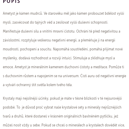
POPIS
Ametyst je kámen mudrců. Ve starověku měl jako kámen probouzet bdělost vyšší
mysli, zasvěcovat do tajných věd a zesilovat vyšší duševní schopnosti.
Manifestuje duševní sílu a vnitřní mravní čistotu. Ochrání tě před negativitou a
závislostmi, rozptyluje veškerou negativní energii, a přeměňuje ji na energii
moudrosti, pochopení a soucitu. Napomáhá soustředění, pomáhá přijímat nové
myšlenky, dodává rozhodnost a rozvíjí intuici. Stimuluje a zklidňuje mysl a
emoce. Ametyst je minerálním kamenem duchovní čistoty a meditace. Pomůže ti
s duchovním růstem a napojením se na universum. Čistí auru od negativní energie
a vytváří ochranný štít světla kolem tvého těla.
Krystaly mají nejsilnější účinky, pokud je máte v těsné blízkosti v té nejsurovější
podobě. To je důvod proč vybrat naše krystalové sety a minerály nejrůznějších
tvarů a druhů, které dostaneš v krásném originálních bavlněném pytlíčku, jež
můžeš nosit vždy u sebe. Pokud se chceš o minerálech a krystalech dovědět více,