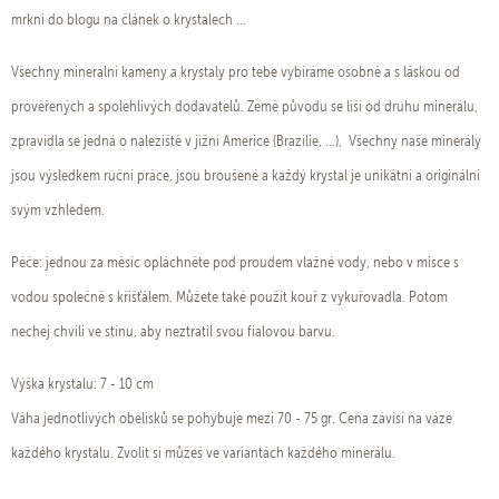
mrkni do blogu na článek o krystalech ...
Všechny minerální kameny a krystaly pro tebe vybíráme osobně a s láskou od
prověřených a spolehlivých dodavatelů. Země původu se liší od druhu minerálu,
zpravidla se jedná o naleziště v jižní Americe (Brazílie, ...), Všechny naše minerály
jsou výsledkem ruční práce, jsou broušené a každý krystal je unikátní a originální
svým vzhledem.
Péče: jednou za měsíc opláchněte pod proudem vlažné vody, nebo v misce s
vodou společně s křišťálem. Můžete také použít kouř z vykuřovadla. Potom
nechej chvíli ve stínu, aby neztratil svou fialovou barvu.
Výška krystalu: 7 - 10 cm
Váha jednotlivých obelisků se pohybuje mezi 70 - 75 gr. Cena závisí na váze
každého krystalu. Zvolit si můžeš ve variantách každého minerálu.