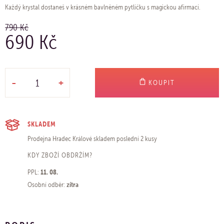
Každý krystal dostaneš v krásném bavlněném pytlíčku s magickou afirmací.
790 Kč
690 Kč
-
+
KOUPIT
SKLADEM
Prodejna Hradec Králové
skladem poslední 2 kusy
KDY ZBOŽÍ OBDRŽÍM?
11. 08.
PPL:
zítra
Osobní odběr: