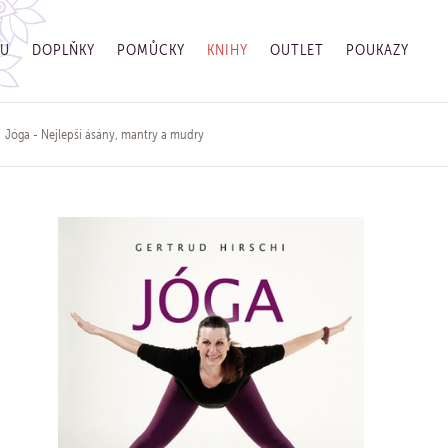
GU
DOPLŇKY
POMŮCKY
KNIHY
OUTLET
POUKAZY
Jóga - Nejlepší ásány, mantry a mudry