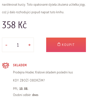
navštěvovat kurzy. Toto opakovaně slyšela zkušená učitelka jógy,
což jí dalo rozhodující popud napsat tuto knihu.
358 Kč
-
+
KOUPIT
SKLADEM
Prodejna Hradec Králové
skladem poslední kus
KDY ZBOŽÍ OBDRŽÍM?
10. 08.
PPL:
dnes
Osobní odběr: