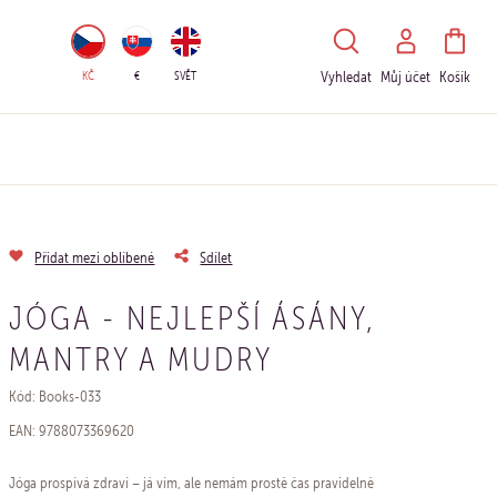
HLEDAT
KČ
€
SVĚT
Vyhledat
Můj účet
Košík
Přidat mezi oblíbené
Sdílet
JÓGA - NEJLEPŠÍ ÁSÁNY,
MANTRY A MUDRY
Kód: Books-033
EAN: 9788073369620
Jóga prospívá zdraví – já vím, ale nemám prostě čas pravidelně