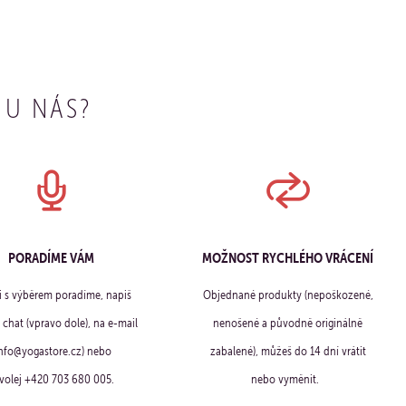
 U NÁS?
PORADÍME VÁM
MOŽNOST RYCHLÉHO VRÁCENÍ
ti s výběrem poradíme, napiš
Objednané produkty (nepoškozené,
chat (vpravo dole), na e-mail
nenošené a původně originálně
info@yogastore.cz) nebo
zabalené), můžeš do 14 dní vrátit
volej +420 703 680 005.
nebo vyměnit.