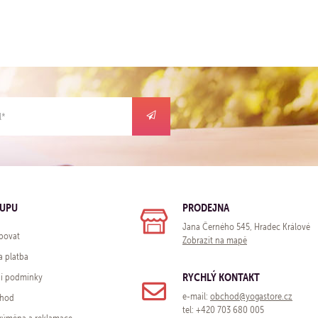
KUPU
PRODEJNA
Jana Černého 545, Hradec Králové
povat
Zobrazit na mapě
a platba
RYCHLÝ KONTAKT
í podmínky
e-mail:
obchod@yogastore.cz
chod
tel: +420 703 680 005