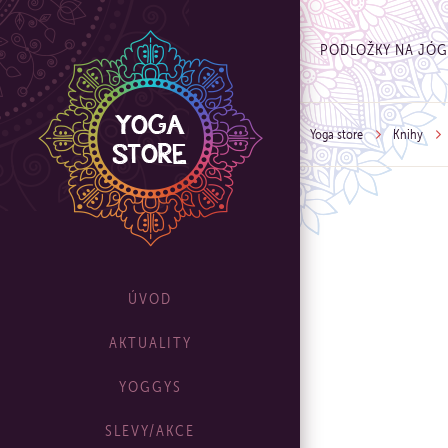
PODLOŽKY NA JÓ
Yoga store
Knihy
ÚVOD
AKTUALITY
YOGGYS
SLEVY/AKCE