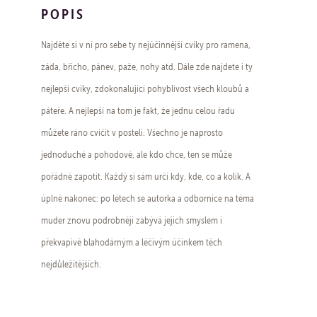
POPIS
Najděte si v ní pro sebe ty nejúčinnější cviky pro ramena,
záda, břicho, pánev, paže, nohy atd. Dále zde najdete i ty
nejlepší cviky, zdokonalující pohyblivost všech kloubů a
páteře. A nejlepší na tom je fakt, že jednu celou řadu
můžete ráno cvičit v posteli. Všechno je naprosto
jednoduché a pohodové, ale kdo chce, ten se může
pořádně zapotit. Každý si sám určí kdy, kde, co a kolik. A
úplně nakonec: po létech se autorka a odbornice na téma
muder znovu podrobněji zabývá jejich smyslem i
překvapivě blahodárným a léčivým účinkem těch
nejdůležitějších.