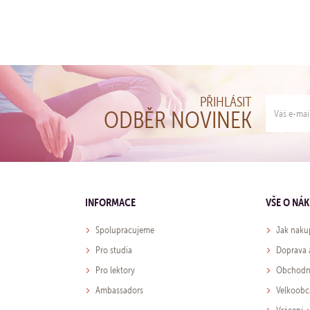
PŘIHLÁSIT
ODBĚR NOVINEK
INFORMACE
VŠE O NÁ
Spolupracujeme
Jak naku
Pro studia
Doprava 
Pro lektory
Obchodn
Ambassadors
Velkoob