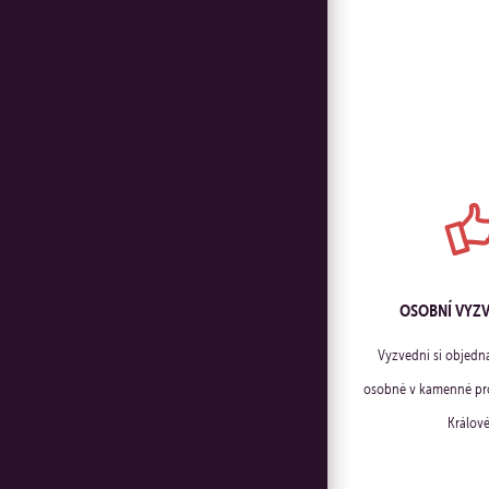
OSOBNÍ VYZ
Vyzvedni si objedn
osobně v kamenné pro
Králové