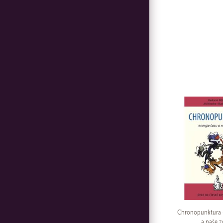
Chronopunktura -
a naše z