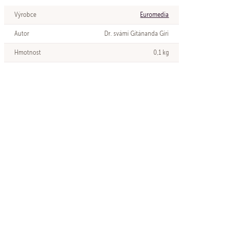
Výrobce
Euromedia
Autor
Dr. svámí Gítánanda Giri
Hmotnost
0,1 kg