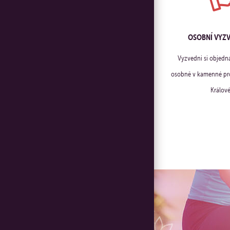
OSOBNÍ VYZ
Vyzvedni si objedn
osobně v kamenné pro
Králové