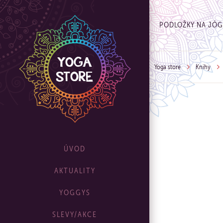
PODLOŽKY NA JÓ
Yoga store
Knihy
ÚVOD
AKTUALITY
YOGGYS
SLEVY/AKCE