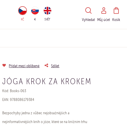
HLEDAT
KČ
€
SVĚT
Vyhledat
Můj účet
Košík
Přidat mezi oblíbené
Sdílet
JÓGA KROK ZA KROKEM
Kód: Books-063
EAN: 9788086179384
Bezpochyby jedna z vůbec nejobsažnějších a
nejinformativnějších knih o józe, které se na knižním trhu