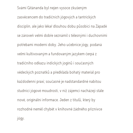
Svámí Gítánanda byl nejen vysoce zkušeným
zasvěcencem do tradičních jógových a tantrických
disciplín, ale jako lékař dlouhou dobu působící na Západě
se zároveň velmi dobře seznámil s tělesnými i duchovními
potřebami moderní doby. Jeho učebnice jógy, podaná
velmi kultivovaným a fundovaným jazykem čerpá z
tradičního odkazu indických jogínů i současných
vědeckých poznatků a předkládá bohatý materiál pro
každodenní praxi; současně je nadstandardně nabitou
studnicí jógové moudrosti, v níž zájemci nacházejí stále
nové, originální informace. Jeden z titulů, který by
rozhodně neměl chybět v knihovně žádného příznivce
jógy.