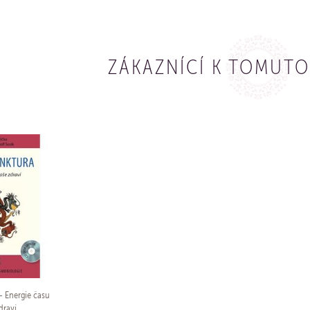
ZÁKAZNÍCÍ K TOMUTO
 Energie času
draví