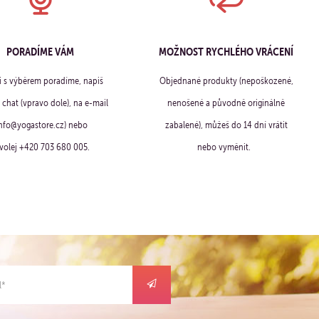
PORADÍME VÁM
MOŽNOST RYCHLÉHO VRÁCENÍ
ti s výběrem poradíme, napiš
Objednané produkty (nepoškozené,
chat (vpravo dole), na e-mail
nenošené a původně originálně
info@yogastore.cz) nebo
zabalené), můžeš do 14 dní vrátit
volej +420 703 680 005.
nebo vyměnit.