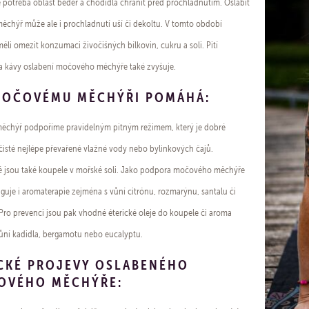
e potřeba oblast beder a chodidla chránit před prochladnutím. Oslabit
chýř může ale i prochladnutí uší či dekoltu. V tomto období
li omezit konzumaci živočišných bílkovin, cukru a soli. Pití
a kávy oslabení močového měchýře také zvyšuje.
MOČOVÉMU MĚCHÝŘI POMÁHÁ:
ěchýř podpoříme pravidelným pitným režimem, který je dobré
 čisté nejlépe převařené vlažné vody nebo bylinkových čajů.
 jsou také koupele v mořské soli. Jako podpora močového měchýře
guje i aromaterapie zejména s vůní citrónu, rozmarýnu, santalu či
 Pro prevenci jsou pak vhodné éterické oleje do koupele či aroma
ůní kadidla, bergamotu nebo eucalyptu.
CKÉ PROJEVY OSLABENÉHO
OVÉHO MĚCHÝŘE: