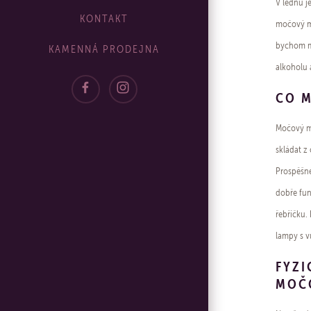
V lednu j
KONTAKT
močový mě
bychom mě
KAMENNÁ PRODEJNA
alkoholu 
CO 
Močový m
skládat z
Prospěšné
dobře fun
řebříčku.
lampy s v
FYZI
MOČ