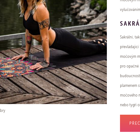
vylučováním 
SAKRÁ
Sakrální, ta
převládající
močovým měc
pro opačné 
budoucnosti
plamenem sv
močového mě
nebo tygří o
bry
PŘEČ