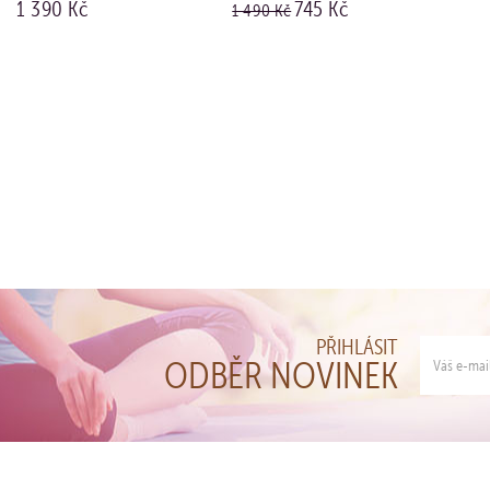
1 390 Kč
745 Kč
1 490 Kč
ogem (Ag 925/1000)
KOUPIT
KOUPIT
PŘIHLÁSIT
ODBĚR NOVINEK