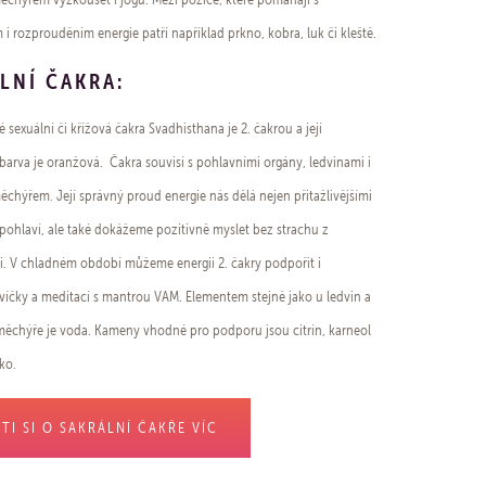
i rozprouděním energie patří například prkno, kobra, luk či kleště.
LNÍ ČAKRA:
ké sexuální či křížová čakra Svadhisthana je 2. čakrou a její
 barva je oranžová. Čakra souvisí s pohlavními orgány, ledvinami i
hýřem. Její správný proud energie nás dělá nejen přitažlivějšími
pohlaví, ale také dokážeme pozitivně myslet bez strachu z
. V chladném období můžeme energii 2. čakry podpořit i
íčky a meditací s mantrou VAM. Elementem stejně jako u ledvin a
chýře je voda. Kameny vhodné pro podporu jsou citrín, karneol
ko.
TI SI O SAKRÁLNÍ ČAKŘE VÍC