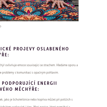
o
ICKÉ PROJEVY OSLABENÉHO
ÝŘE:
ýř ovlivňuje emoce související se strachem. Hledáme oporu a
me problémy s komunikací s opačným pohlavím.
 PODPORUJÍCÍ ENERGII
VÉHO MĚCHÝŘE:
k, jako je lichořeřišnice nebo kopřiva můžeš při potížích s
hýřem vyzkoušet i jógu. Mezi pozice, které pomáhají s