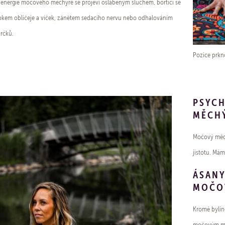
energie močového měchýře se projeví oslabeným sluchem, bortící se
tokem obličeje a víček, zánětem sedacího nervu nebo odhalováním
rčků.
Pozice prkn
PSYCH
MĚCH
Močový měch
jistotu. Má
ÁSANY
MOČO
Kromě byline
močovým měc