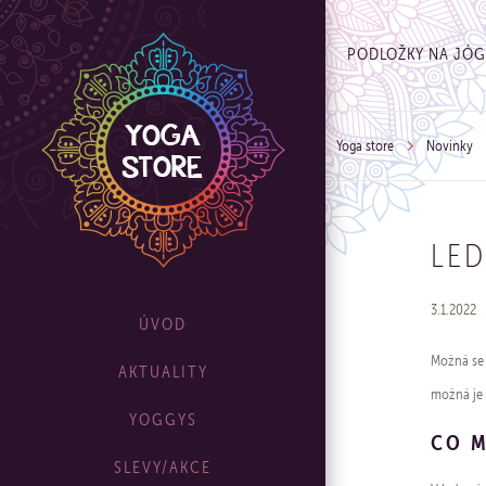
PODLOŽKY NA JÓ
Yoga store
Novinky
LED
3.1.2022
ÚVOD
Možná se 
AKTUALITY
možná je 
YOGGYS
CO 
SLEVY/AKCE