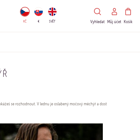
HLEDAT
KČ
€
SVĚT
Vyhledat
Můj účet
Košík
ÝŘ
edokážeš se rozhodnout. V lednu je oslabený močový měchýř a dost