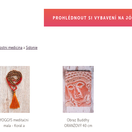
PROHLÉDNOUT SI VYBAVENÍ NA J
ostní medicína
a
Sidonie
YOGGYS meditační
Obraz Buddhy
mala - Korál a
ORANŽOVÝ 40 cm
draksha se stříbrným