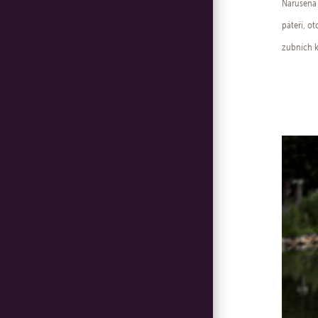
Narušená 
páteří, o
zubních k