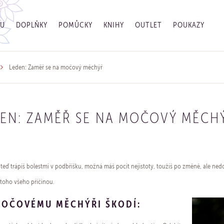
GU
DOPLŇKY
POMŮCKY
KNIHY
OUTLET
POUKAZY
Leden: Zaměř se na močový měchýř
EN: ZAMĚŘ SE NA MOČOVÝ MĚCH
teď trápíš bolestmi v podbříšku, možná máš pocit nejistoty, toužíš po změně, ale n
toho všeho příčinou.
MOČOVÉMU MĚCHÝŘI ŠKODÍ: