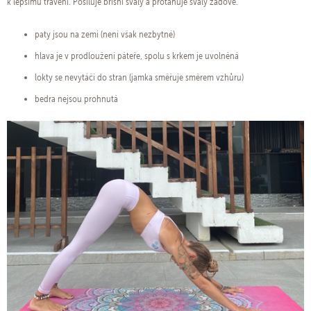
k lepšímu trávení. Posiluje břišní svaly a protahuje svaly zádové.
paty jsou na zemi (není však nezbytné)
hlava je v prodloužení páteře, spolu s krkem je uvolněná
lokty se nevytáčí do stran (jamka směřuje směrem vzhůru)
bedra nejsou prohnutá