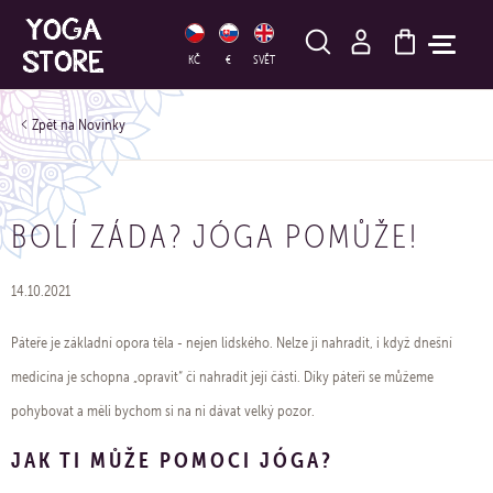
HLEDAT
KČ
€
SVĚT
Novinky
BOLÍ ZÁDA? JÓGA POMŮŽE!
14.10.2021
Páteře je základní opora těla - nejen lidského. Nelze ji nahradit, i když dnešní
medicína je schopna „opravit“ či nahradit její části. Díky páteři se můžeme
pohybovat a měli bychom si na ni dávat velký pozor.
JAK TI MŮŽE POMOCI JÓGA?