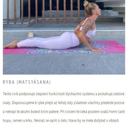
RYBA (MATSYÁSANA)
Tento cvik podporuje zlepšení funkčnosti dýchacího systému a protahuje zádové
svaly. Doporučujeme k rybě přejít až tehdy kdy zvládneš všechny předešlé pozice
a netrápí tě akutní bolest krční páteře. Při cvičení tě čeká posílení svalů horní části
trupu, ramen a krku. Nesnaž se opřít o čelo, hlava by se měla dotýkat v oblasti