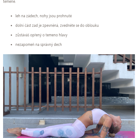
temene.
leh na zádech, nohy jsou prohnuté
dolní část zad je zpevněná, zvedněte se do oblouku
zůstáváš opřený o temeno hlavy
nezapomeň na správný dech