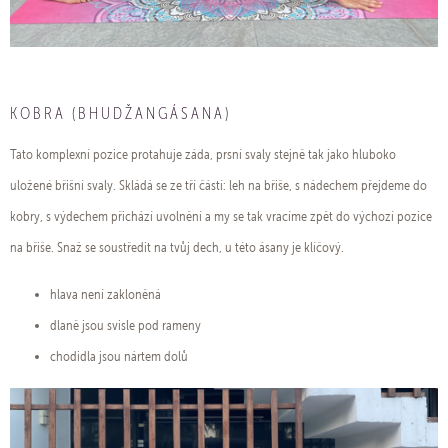
KOBRA (BHUDŽANGÁSANA)
Tato komplexní pozice protahuje záda, prsní svaly stejně tak jako hluboko
uložené břišní svaly. Skládá se ze tří částí: leh na břiše, s nádechem přejdeme do
kobry, s výdechem přichází uvolnění a my se tak vracíme zpět do výchozí pozice
na břiše. Snaž se soustředit na tvůj dech, u této ásany je klíčový.
hlava není zakloněná
dlaně jsou svisle pod rameny
chodidla jsou nártem dolů