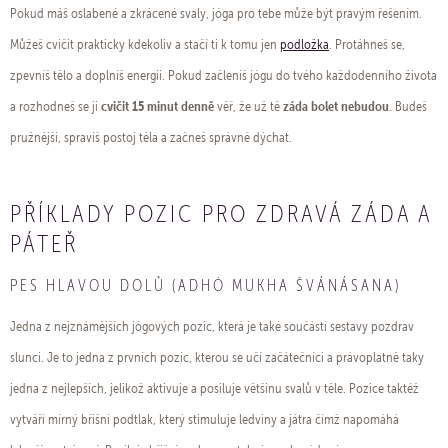
Pokud máš oslabené a zkrácené svaly, jóga pro tebe může být pravým řešením.
Můžeš cvičit prakticky kdekoliv a stačí ti k tomu jen
podložka
. Protáhneš se,
zpevníš tělo a doplníš energii. Pokud začleníš jógu do tvého každodenního života
cvičit 15 minut denně
záda bolet nebudou
a rozhodneš se ji
věř, že už tě
. Budeš
pružnější, spravíš postoj těla a začneš správně dýchat.
PŘÍKLADY POZIC PRO ZDRAVÁ ZÁDA A
PÁTEŘ
PES HLAVOU DOLŮ (ADHÓ MUKHA ŠVÁNÁSANA)
Jedna z nejznámějších jógových pozic, která je také součástí sestavy pozdrav
slunci. Je to jedna z prvních pozic, kterou se učí začátečníci a právoplatně taky
jedna z nejlepších, jelikož aktivuje a posiluje většinu svalů v těle. Pozice taktéž
vytváří mírný břišní podtlak, který stimuluje ledviny a játra čímž napomáhá