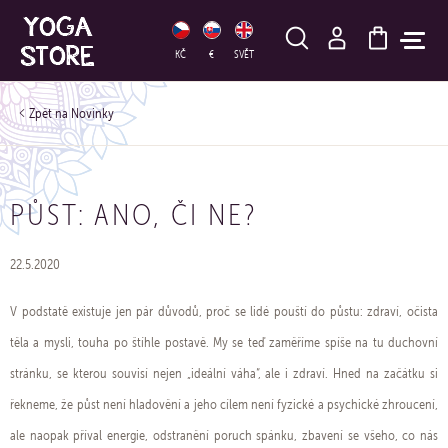
HLEDAT
KČ
€
SVĚT
Novinky
PŮST: ANO, ČI NE?
22.5.2020
V podstatě existuje jen pár důvodů, proč se lidé pouští do půstu: zdraví, očista
těla a mysli, touha po štíhle postavě. My se teď zaměříme spíše na tu duchovní
stránku, se kterou souvisí nejen „ideální váha“, ale i zdraví. Hned na začátku si
řekneme, že půst není hladovění a jeho cílem není fyzické a psychické zhroucení,
ale naopak příval energie, odstranění poruch spánku, zbavení se všeho, co nás