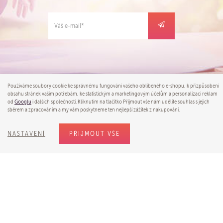
Používáme soubory cookie ke správnému fungování vašeho oblíbeného e-shopu, k přizpůsobení
obsahu stránek vašim potřebám, ke statistickým a marketingovým účelům a personalizaci reklam
od
Googlu
i dalších společností. Kliknutím na tlačítko Přijmout vše nám udělíte souhlas s jejich
NAVIGACE
sběrem a zpracováním a my vám poskytneme ten nejlepší zážitek z nakupování.
NASTAVENÍ
PŘIJMOUT VŠE
INFORMACE
VŠE O NÁKUPU
PRODEJNA
Jana Černého 545, Hradec Králové
Zobrazit na mapě