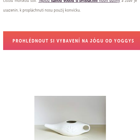
slanou vodou si propláchni
čistou mořskou solí.
Teplou
nosní dutiny
a zbav je
usazenin, k propláchnutí nosu použij konvičku.
PROHLÉDNOUT SI VYBAVENÍ NA JÓGU OD YOGGYS