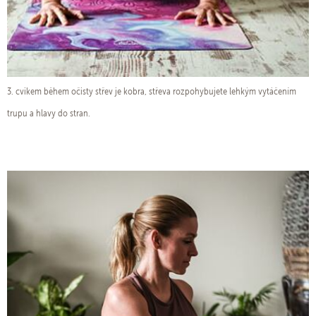
3. cvikem během očisty střev je kobra, střeva rozpohybujete lehkým vytáčením
trupu a hlavy do stran.