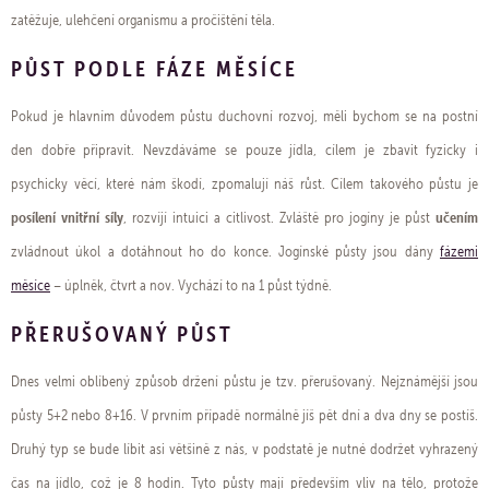
zatěžuje, ulehčení organismu a pročištění těla.
PŮST PODLE FÁZE MĚSÍCE
Pokud je hlavním důvodem půstu duchovní rozvoj, měli bychom se na postní
den dobře připravit. Nevzdáváme se pouze jídla, cílem je zbavit fyzicky i
psychicky věcí, které nám škodí, zpomalují náš růst. Cílem takového půstu je
posílení vnitřní síly
učením
, rozvíjí intuici a citlivost. Zvláště pro jogíny je půst
zvládnout úkol a dotáhnout ho do konce. Jogínské půsty jsou dány
fázemi
měsíce
– úplněk, čtvrt a nov. Vychází to na 1 půst týdně.
PŘERUŠOVANÝ PŮST
Dnes velmi oblíbený způsob držení půstu je tzv. přerušovaný. Nejznámější jsou
půsty 5+2 nebo 8+16. V prvním případě normálně jíš pět dní a dva dny se postíš.
Druhý typ se bude líbit asi většině z nás, v podstatě je nutné dodržet vyhrazený
čas na jídlo, což je 8 hodin. Tyto půsty mají především vliv na tělo, protože