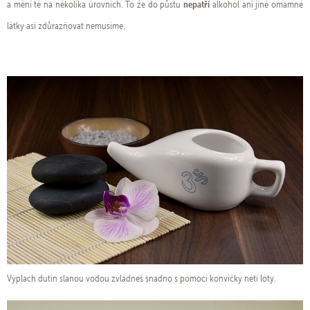
nepatří
a mění tě na několika úrovních. To že do půstu
alkohol ani jiné omamné
látky asi zdůrazňovat nemusíme.
Výplach dutin slanou vodou zvládneš snadno s pomocí konvičky nétí lóty.