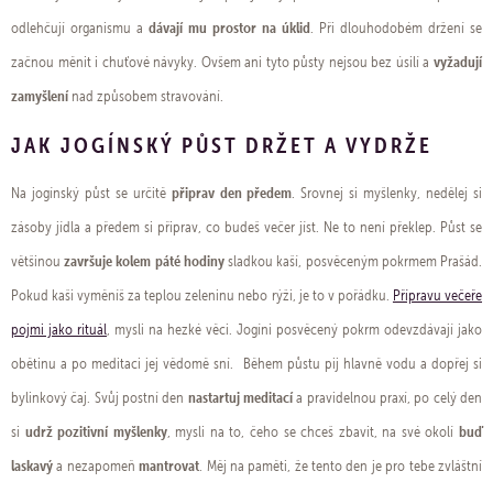
dávají mu prostor na úklid
odlehčují organismu a
. Při dlouhodobém držení se
vyžadují
začnou měnit i chuťové návyky. Ovšem ani tyto půsty nejsou bez úsilí a
zamyšlení
nad způsobem stravování.
JAK JOGÍNSKÝ PŮST DRŽET A VYDRŽE
připrav den předem
Na jogínský půst se určitě
. Srovnej si myšlenky, nedělej si
zásoby jídla a předem si připrav, co budeš večer jíst. Ne to není překlep. Půst se
završuje kolem páté hodiny
většinou
sladkou kaší, posvěceným pokrmem Prašád.
Pokud kaši vyměníš za teplou zeleninu nebo rýži, je to v pořádku.
Přípravu večeře
pojmi jako rituál
, mysli na hezké věci. Jogíni posvěcený pokrm odevzdávají jako
obětinu a po meditaci jej vědomě sní. Během půstu pij hlavně vodu a dopřej si
nastartuj meditací
bylinkový čaj. Svůj postní den
a pravidelnou praxí, po celý den
udrž pozitivní myšlenky
buď
si
, mysli na to, čeho se chceš zbavit, na své okolí
laskavý
mantrovat
a nezapomeň
. Měj na paměti, že tento den je pro tebe zvláštní