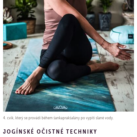
4. cvik, který se provádí během šankaprakšalány po vypití slané vody.
JOGÍNSKÉ OČISTNÉ TECHNIKY