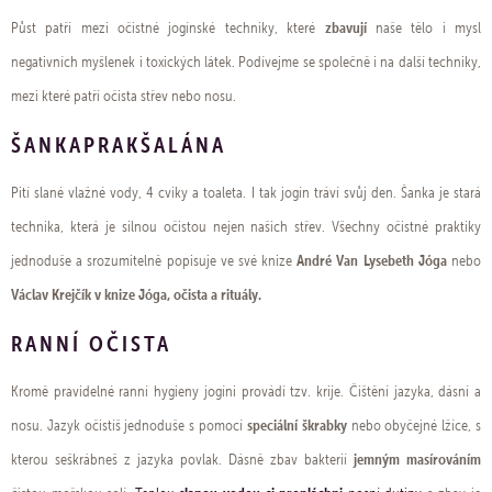
zbavují
Půst patří mezi očistné jogínské techniky, které
naše tělo i mysl
negativních myšlenek i toxických látek. Podívejme se společně i na další techniky,
mezi které patří očista střev nebo nosu.
ŠANKAPRAKŠALÁNA
Pití slané vlažné vody, 4 cviky a toaleta. I tak jogín tráví svůj den. Šanka je stará
technika, která je silnou očistou nejen našich střev. Všechny očistné praktiky
André Van Lysebeth Jóga
jednoduše a srozumitelně popisuje ve své knize
nebo
Václav Krejčík v knize Jóga, očista a rituály.
RANNÍ OČISTA
Kromě pravidelné ranní hygieny jogíni provádí tzv. krije. Čištění jazyka, dásní a
speciální škrabky
nosu. Jazyk očistíš jednoduše s pomocí
nebo obyčejné lžíce, s
jemným masírováním
kterou seškrábneš z jazyka povlak. Dásně zbav bakterií